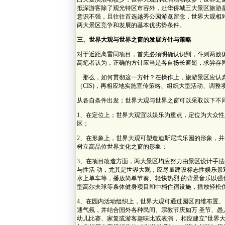
抵深游客除了观光特区市容外，赴华侨城三大景区旅游
意识不强，且往往首选越秀公园游览留念，世界大观相
两大景区竞争和发展的基本优劣势条件。
三、世界大观与世界之窗的发展方针与策略
对于近距离雷同项目，首先必须明确认识到，斗则两败
高笔者认为，正确的方针应当是各自扬长避短，求异存
那么，如何贯彻这一方针？在操作上，旅游景区应认真
（CIS)，再相应地实施宣传策略、组织大型活动、调整
从各自条件出发；世界大观与世界之窗可以采取以下不
1、在定位上；世界大观宜以娱乐为重点，定位为大众性
区；
2、在形象上，世界大观可塑造迪斯尼式乐园的形象，并
树立高品位世界文化之窗的形象；
3、在项目改造方面，两大景区均应努力由景区设计手法
与性活 动，尤其是世界大观，应尽量建设标志性娱乐景
水上单车等，播放简单节奏、轻快热烈 的背景音乐以
型高尔夫球等条体健身项目和中档住宿设施，播放轻松
4、在园内活动组织上，世界大观可通过园区四维布置、
通气氛，并结合国外各种民间、宗教节庆如万 圣节、愚
幼儿比赛、家复或游客趣味比或表演， 相应建立"世界大