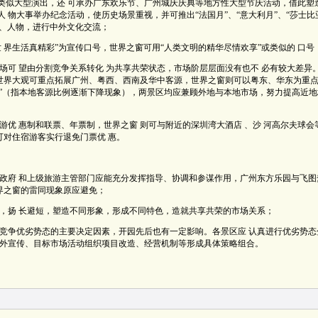
类似大型演出，还 可承办广东欢乐节、广州城庆庆典等地方性大型节庆活动，借此塑
 物大事举办纪念活动，使历史场景重视，并可推出“法国月”、“意大利月”、“莎士比
化、人物，进行中外文化交流；
世 界生活真精彩”为宣传口号，世界之窗可用“人类文明的精华尽情欢享”或类似的 口号
场可 望由分割竞争关系转化 为共享共荣状态，市场阶层层面没有也不 必有较大差异
世界大观可重点拓展广州、粤西、西南及华中客源，世界之窗则可以粤东、华东为重
”（指本地客源比例逐渐下降现象），两景区均应兼顾外地与本地市场，努力提高近地
游优 惠制和联票、年票制，世界之窗 则可与附近的深圳湾大酒店 、沙 河高尔夫球会
对住宿游客实行退免门票优 惠。
政府 和上级旅游主管部门应能充分发挥指导、协调和参谋作用，广州东方乐园与飞图
界之窗的雷同现象原应避免；
，扬 长避短，塑造不同形象，形成不同特色，造就共享共荣的市场关系；
竞争优劣势态的主要决定因素，开园先后也有一定影响。各景区应 认真进行优劣势态
对外宣传、目标市场活动组织项目改造、经营机制等形成具体策略组合。