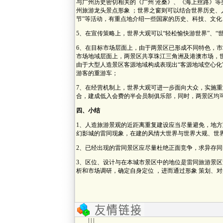
与广州历史密切相关的《广州 沧桑》、《海上丝路》等
州旅游龙头景点形象 ；世界之窗则可以结合世界历史、人
节”等活动，有重点地介绍一些国家的历史、科技、文
5、在宣传策略上，世界大观可以“轻松愉快游世界”、“
6、在目标市场层面上，由于两景区已形成不同特色，市
市场地域层面上，两景区共享珠江三角洲及港澳市场，
由于大型人造景区客源地域构成表现出“客源地域空心化
游客的重游车；
7、在经营机制上，世界大观可进一步面向大众，实施重
合，建成低入会费的半会员制俱乐部，同时，两景区均可
四、小结
1、人造旅游景观的近距离重复建设应当尽量避免，地方
幻影城的雷同现象，在建的风情大世界与世界大规、世
2、已经出现的雷同景区应尽量杜绝正面竞争，求异存同
3、区位、设计与在本城市景区中的地位是雷同旅游景区
析和市场调研，确定自身定位 ，进而通过形象 策划、
| | |