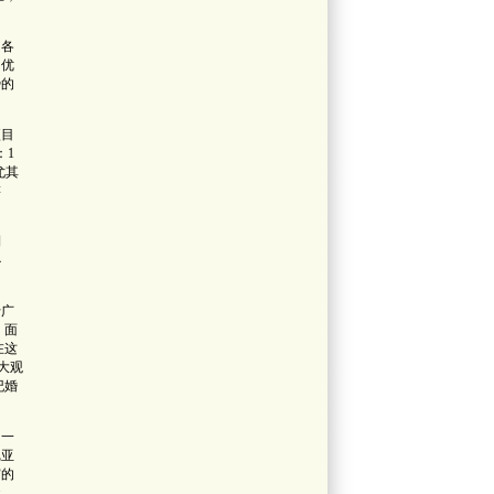
，各
和优
势的
项目
：1
尤其
游
利
必
于广
，面
在这
大观
纪婚
了一
尼亚
窗的
港，