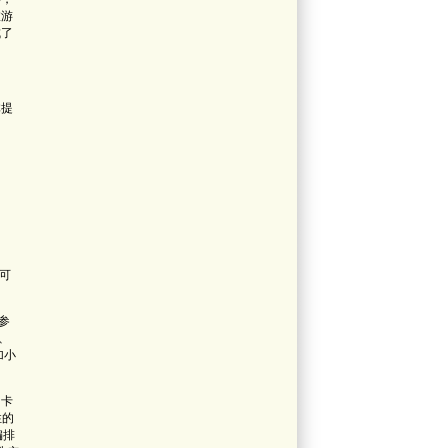
旅游
成了
体提
可
参
、
加小
 卡
性的
编排