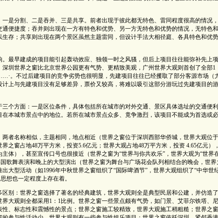
，一是分割、二是吞并、三是共享。前者出现于彼此都无特色、雷同程度很高的情况
交通便捷度；吞并则出现在一方有特色和优势、另一方无特色和优势的情况，无特色
以生存；共享则出现在两个景区虽然主题雷同，但设计手法大相径庭、各具特色和优
响。最早建成的项目能引起轰动效应、独领一时之风骚，但后上项目往往能弥补先上
、深圳世界之窗比北京世界公园更有气势、更精致美观，广州世界大观则首创了全部1
……·。不过后建项目的竞争劣势也很明显，先建项目往往已经攫取了部分客源市场（
设计上与先建项目没有足够差异，票价又较高，将难以吸引这部分游玩过先建项目的
于三个方面：一是区位条件，具体包括所在城市的对外交通、景区具体选址的交通便
目在本城市景点中的地位。若所在城市景点众多、竟争激烈，该项目不能成为首选或
：两者名称相似，主题相同，地点相近（世界之窗位于深圳西部华侨城，世界大观位
窗占地48万平方米，投资5.6亿元；世界大观占地48万平方米，投资 4.65亿元）
主体），甚至宣传口号也很接近（世界之窗为“世界与你共欢乐”，世界大观为“世界
异国歌舞表演和晚上的大型演出（世界之窗为舞台与广场花会队列相结合的晚会，世界
大型活动（如1996年中秋世界之窗组织了“国际啤酒节”，世界大观组织了“中华世
的思想也一定程度上存在着。
多区别：世界之窗选择了著名的经典建筑，世界大观则全是典型民居和公建，并仿造
世界大观则全都采用1：1比例。世界之窗一些景点颇有气势，如门景、艾菲尔铁塔、
表性、标志性和震憾性的景点；世界之窗施工较精致，世界大观施工稍粗糙；世界之
窗的参与性活动少，世界大观则有一些参与性娱乐项目；世界之窗依托深圳，紧邻香