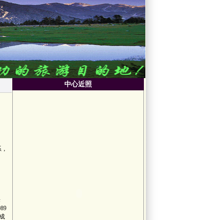
中心近照
系，
乐
89
成