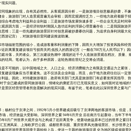
个现实问题。
雷同现象的出现，自有其必然性。从客观原因分析，一是旅游项目创意极易抄袭，不
健全，旅游部门对人造景观普遍无会审权；因而宏观调控乏力，一些地方政府着眼于
能综合考虑地方利益和企业利益；三是旅游市场发展快速多变，一些企业无充足时间
主观原因方面，一是经济转轨时期国人急功近利的浮躁心理普遍存在；二是我国旅游
性思维；三是一些先建的旅游景区针对创意易被抄袭摹仿问题，为追求自身利润最大
定西游记宫），对旅游项目雷同建设推波助澜。
和市场辐射范围的缩小，造成游客量和利润量的下降，因而大大增加了投资风险和经
近距离重复建设项目亏损而关闭;低投入的西游记宫（一般在700万元人民币以下）因
门庭冷落，关闭者众。第三次建设热潮中 涌现的近千个人造旅游景观在档次、质量、
似的结局。笔者认为，由于多种原因，这轮热潮在世纪之交将会消退。
设是不可能的，以中国地域之大、人口之众、经济消费能力之有限及交通运力之紧张
重复建设现象应当尽量避免。这不仅涉及企业利益，而且，由于地方政府往往以一定
方利益。因此，对待建旅游项目，政府有关部门尤其是旅游部门有必要发挥其指导、
，对于业已建成的雷同旅游项目，情绪化的褒贬言行已无现实意义，如何面对近地域的
才是景区经营管理者所急需解决的现买问题。有鉴于此，笔者在此以深圳世界之窗与
；杨村位于京津之间，1992年5月小世界建成后吸引了京津两地的客源市场，但是，
京市场，经济效益大受影响。深圳世界之窗 94年6月开业 后在南方引起轰动，当年下半
1995年8月广州世界大观开业与之构成了近距离竞争，使轰动效益原本已过的世界之窗日
南汇五洲风采、上海欧罗巴公园、成都世界乐园、重庆世界风光微缩景区、长沙世界之
南戴河环游世界等同类主题纷纷上马，使这一主题的旅游项目退 化为地区级或省级景