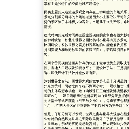
享有主题独特性的空间地域不断缩小。
同类主题的人造旅游景观之间存在三种可能的市场关系
景点分割瓜分所得的市场地域范围大小主要取决于对外
势的景区除了本地极少游客外，市场几乎丧失殆尽，难
情况。
建成时间的先后对同类主题旅游项目的竞争也有很大影
的种种缺陷，如北京世界公园比杨村小世界有更多景点
比例建设，长沙世界之窗把影视基地的功能也兼收并蓄
是消费能力和旅游欲望强的客源层面），若后建项目在
客。
在两个雷同项目近距离并存的状态下竞争优势主要取决
性、当地人口规模及消费水平；二是设计手法；三是项
选，即使设计手法较好也效果有限。
深圳世界之窗与广州世界大观的竞争势态是十分明显的
州东郊黄村，两者之间车程不到两小时），规模相仿（世界之
对的主体客源市场也一致（均以珠江三角洲及港澳游客为
里狂欢”），娱乐活动组织也都表现为白天部分景点 的
为大型全景式表演剧《战王与女神》），每逢节庆也都推出
礼”），在两大景区的经营管理层中;以对方为竞争对手
但是，仔细分析可以发现，世界之窗与世界大观存在很
些奇特的自然风光世界之窗除欧风街外几乎都是微缩，
加拉瀑布，形成游客游览感觉高潮，世界大规则缺少代
白天走演活动较少，世界大观的表演活动较多；世界之