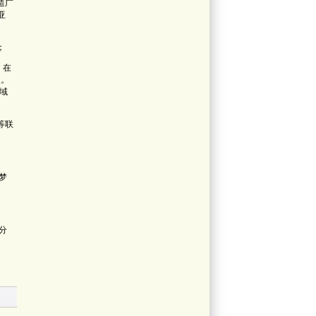
造广
亚
；
。在
点。
域
等联
梦
分