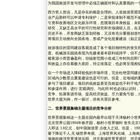
为我国旅游开发与管理中必须正确面对和认真重视的一
西方哲人曾说，凡是存在的都是合理的。人造旅游景观
业产品那样可以申请专利保护；二是审批体制不规范不
引资和改善地区文化娱乐环境，忽视项目本身效益，未
研究，又缺乏高水平的可行性研究和市场调研人员，在
历史不长，开发商缺乏策划经验，又没有充分重视创造
将项目主动推向全国各地，形成产业化批量建设（如正
旅游项目的雷同建设客观造成了各个项目独特性的丧失
度。机械游乐园就表现为先建者基本获利或持平，但不少
槛客源小而普遍盈利，但辐射范围小造成三年时间后即
和效益上存在着极大差距，待尘埃落定，也必将呈现相
在一个市场进入障碍较低的市场环境，完全杜绝雷同建
区域内少数景点重复建设也是可行的。但是，近地域的
参与了项目建设，项目的低效益甚至负效益也不利于地
和参谋作用，进行 宏观调控。与此同 时也必须认识到
竞争、拓展客源市场、提高经济效益、尽力避免亏损，
世界大观为例，作一探讨，供有关景区参考。
二、世界景观集锦主题项目的竞争分析
世界景观集锦这一主题在国内最早出现于天津杨村小世界
北京世界公园1994年春开园，杨村小世界顿时 丧失北
入即达 3.8亿元，创中国旅游景 点收入之冠。但是， 
量下降近千人,无 锡世界奇观、上海世界风光城、上海
海南桂林洋世界漫游乐园、河北新城世界景观区、河北