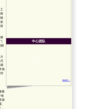
象工
招商
审慎
开发
化而
营难
中心团队
门
规模
，大
形式
协调
市场
广州
more...
随着
年收
客源
窗、
区，