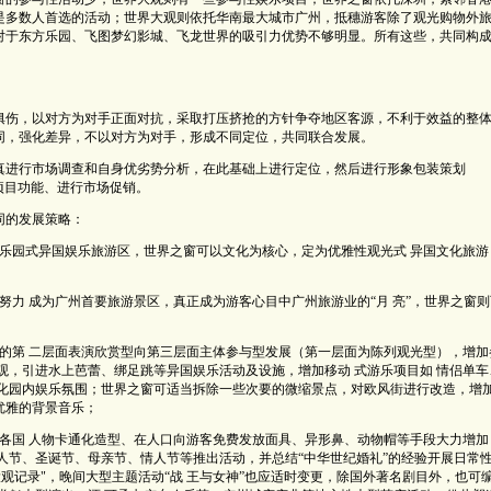
是多数人首选的活动；世界大观则依托华南最大城市广州，抵穗游客除了观光购物外
对于东方乐园、飞图梦幻影城、飞龙世界的吸引力优势不够明显。所有这些，共同构
俱伤，以对方为对手正面对抗，采取打压挤抢的方针争夺地区客源，不利于效益的整
同，强化差异，不以对方为对手，形成不同定位，共同联合发展。
进行市场调查和自身优劣势分析，在此基础上进行定位，然后进行形象包装策划
项目功能、进行市场促销。
同的发展策略：
乐园式异国娱乐旅游区，世界之窗可以文化为核心，定为优雅性观光式 异国文化旅游
努力 成为广州首要旅游景区，真正成为游客心目中广州旅游业的“月 亮”，世界之窗则
的第 二层面表演欣赏型向第三层面主体参与型发展（第一层面为陈列观光型），增加
观，引进水上芭蕾、绑足跳等异国娱乐活动及设施，增加移动 式游乐项目如 情侣单车
强化园内娱乐氛围；世界之窗可适当拆除一些次要的微缩景点，对欧风街进行改造，增
优雅的背景音乐；
各国 人物卡通化造型、在人口向游客免费发放面具、异形鼻、动物帽等手段大力增加
人节、圣诞节、母亲节、情人节等推出活动，并总结“中华世纪婚礼”的经验开展日常
观记录"，晚间大型主题活动“战 王与女神”也应适时变更，除国外著名剧目外，也可