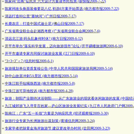
＋
陈家祠"出阁"征民意 六大设计方案请市民投票 (新快报2009-7-22)
＋
陈家祠改头换面装修要花八亿 初选6方案开始票选 (南方都市报2009-7-22)
＋
清远打造80公里“塞纳河” (广州日报2009-7-17)
＋
长鹿农庄：打造中国式迪士尼 (佛山日报2009-7-17)
＋
广东省商业联合会赴湘西考察 (广东省商业联合会网2009-7-6)
＋
清远北江游:码头乱象何时休? (南方日报2009-6-12)
＋
开平市举办“落实科学发展，迈向旅游强市”论坛 (开平碉楼旅游网2009-6-10)
＋
开平市邀请专家共同探讨旅游业发展 (江门日报2009-6-10)
＋
“3+3+3”＜7 (信息时报2009-6-1)
＋
旅游规划单位资质复核公告 (中华人民共和国国家旅游局网2009-5-14)
＋
孙中山故居冲刺5A景区 (南方都市报2009-5-14)
＋
中珠江联手吆喝珠西游 (南方都市报2009-5-8)
＋
中珠江游可异地投诉 (南方都市报2009-4-28)
＋
旅游：朝阳产业期待沐浴朝阳――从广东旅游业的现状看休闲旅游的发展 (中国经济导报2
＋
九江城郊游飞入寻常百姓家---庐山区旅游业发展纪实 (九江市人民政府门户网2009-4-
＋
陈南江：广东“五一长假”方案是为响应民意 (经济观察报2009-3-30)
＋
旅游行业专家为长洲旅游出谋划策 (黄埔信息网2009-3-24)
＋
专家学者把脉黄金海岸旅游节 建议更改举办时间 (盐田网2009-3-23)