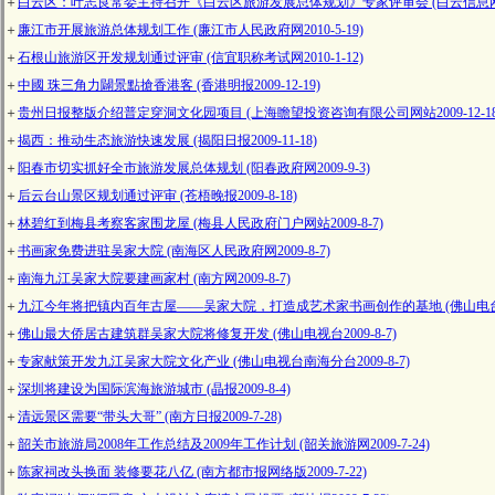
＋
白云区：叶志良常委主持召开《白云区旅游发展总体规划》专家评审会 (白云信息网2010
＋
廉江市开展旅游总体规划工作 (廉江市人民政府网2010-5-19)
＋
石根山旅游区开发规划通过评审 (信宜职称考试网2010-1-12)
＋
中國 珠三角力闢景點搶香港客 (香港明报2009-12-19)
＋
贵州日报整版介绍普定穿洞文化园项目 (上海瞻望投资咨询有限公司网站2009-12-18
＋
揭西：推动生态旅游快速发展 (揭阳日报2009-11-18)
＋
阳春市切实抓好全市旅游发展总体规划 (阳春政府网2009-9-3)
＋
后云台山景区规划通过评审 (苍梧晚报2009-8-18)
＋
林碧红到梅县考察客家围龙屋 (梅县人民政府门户网站2009-8-7)
＋
书画家免费进驻吴家大院 (南海区人民政府网2009-8-7)
＋
南海九江吴家大院要建画家村 (南方网2009-8-7)
＋
九江今年将把镇内百年古屋——吴家大院，打造成艺术家书画创作的基地 (佛山电台200
＋
佛山最大侨居古建筑群吴家大院将修复开发 (佛山电视台2009-8-7)
＋
专家献策开发九江吴家大院文化产业 (佛山电视台南海分台2009-8-7)
＋
深圳将建设为国际滨海旅游城市 (晶报2009-8-4)
＋
清远景区需要“带头大哥” (南方日报2009-7-28)
＋
韶关市旅游局2008年工作总结及2009年工作计划 (韶关旅游网2009-7-24)
＋
陈家祠改头换面 装修要花八亿 (南方都市报网络版2009-7-22)