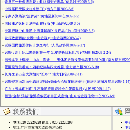
＋
恢复五一长假遭质疑：收益损失谁埋单 (信息时报2009-3-6)
＋
中珠居民无限次往来澳门? (南方日报2009-3-6)
＋
专家齐聚热谈“波罗诞” (黄埔区新闻中心2009-3-5)
＋
国民旅游休闲计划中山在行动 (中山日报2009-3-5)
＋
专家把脉中山旅游业 当前最弱的是产品 (中山商报2009-3-3)
＋
发挥政府职能 发展中山旅游 (中山旅游网2009-3-2)
＋
试探国民旅游休闲计划之粤行 (人民政协网2009-2-27)
＋
2009：新世纪以来最困难一年 GDP增长目标8.5% (信息时报2009-2-24)
＋
当资本遇上碉楼、山水、海滩……粤休闲旅游投资你需要知道的事 (南方都市报2009-2
＋
景区投资悠着点：四项纪律与四大难题 (南方都市报2009-2-18)
＋
长寿之乡万亩大湖如何“长寿”? (南方日报2009-2-11)
＋
2009资本面对面生态旅游投融资峰会论坛在德庆举行 (德庆县旅游发展局2009-1-14
＋
广东：资本面对面·生态旅游投融资峰会在肇庆举行 (人民网2009-1-12)
＋
招远“金都·汤城”旅游度假区项目正式启动 (山东省旅游信息中心2009-1-9)
电话:020-22220228 传真：020-22220298
中
地址:广州市黄埔大道西463号5楼
专