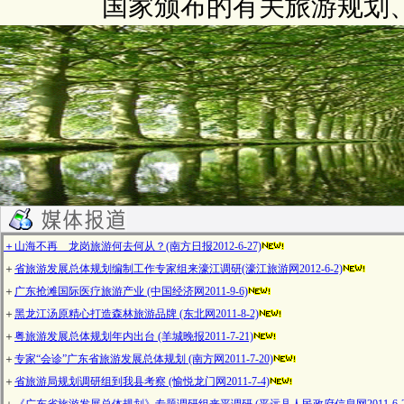
国家颁布的有关旅游规划
＋
山海不再 龙岗旅游何去何从？(南方日报2012-6-27)
＋
省旅游发展总体规划编制工作专家组来濠江调研(濠江旅游网2012-6-2)
＋
广东抢滩国际医疗旅游产业 (中国经济网2011-9-6)
＋
黑龙江汤原精心打造森林旅游品牌
(东北网2011-8-2)
＋
粤旅游发展总体规划年内出台 (羊城晚报2011-7-21)
＋
专家“会诊”广东省旅游发展总体规划 (南方网2011-7-20)
＋
省旅游局规划调研组到我县考察
(愉悦龙门网2011-7-4)