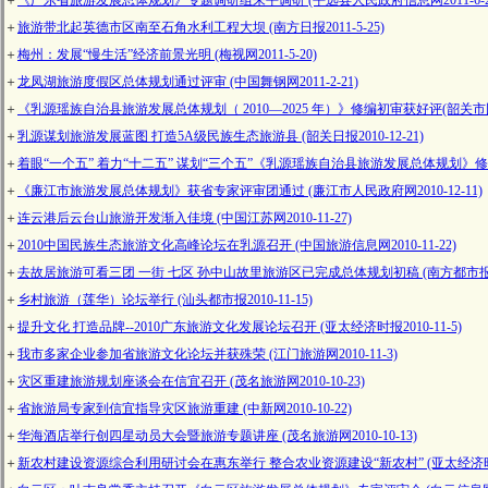
＋
《广东省旅游发展总体规划》专题调研组来平调研 (平远县人民政府信息网2011-6-2
＋
旅游带北起英德市区南至石角水利工程大坝 (南方日报2011-5-25)
＋
梅州：发展“慢生活”经济前景光明 (梅视网2011-5-20)
＋
龙凤湖旅游度假区总体规划通过评审 (中国舞钢网2011-2-21)
＋
《乳源瑶族自治县旅游发展总体规划（ 2010—2025 年）》修编初审获好评
(韶关市国
＋
乳源谋划旅游发展蓝图 打造5A级民族生态旅游县 (韶关日报2010-12-21)
＋
着眼“一个五” 着力“十二五” 谋划“三个五”《乳源瑶族自治县旅游发展总体规划》修编初审
＋
《廉江市旅游发展总体规划》获省专家评审团通过 (廉江市人民政府网2010-12-11)
＋
连云港后云台山旅游开发渐入佳境
(中国江苏网2010-11-27)
＋
2010中国民族生态旅游文化高峰论坛在乳源召开 (中国旅游信息网2010-11-22)
＋
去故居旅游可看三团 一街 七区 孙中山故里旅游区已完成总体规划初稿 (南方都市报2010
＋
乡村旅游（莲华）论坛举行 (汕头都市报2010-11-15)
＋
提升文化 打造品牌--2010广东旅游文化发展论坛召开 (亚太经济时报2010-11-5)
＋
我市多家企业参加省旅游文化论坛并获殊荣 (江门旅游网2010-11-3)
＋
灾区重建旅游规划座谈会在信宜召开 (茂名旅游网2010-10-23)
＋
省旅游局专家到信宜指导灾区旅游重建 (中新网2010-10-22)
＋
华海酒店举行创四星动员大会暨旅游专题讲座 (茂名旅游网2010-10-13)
＋
新农村建设资源综合利用研讨会在惠东举行 整合农业资源建设“新农村” (亚太经济时报20