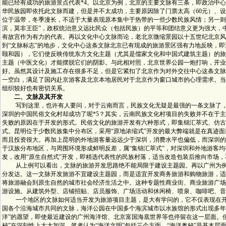
能已经有成功的旅游景点代表*4。以北京为例，北京的主要文脉有三条，即政治中
华民族园即依托此文脉而建，但是并不太成功，主要原因除了门票太高（60元）、
位于温带，冬季漫长，不适于大量表现原本集中于热带的一些少数民族风情；另一则
滨，莫非王臣”，政权统治意义远比民众（包括民族）的平等和团结意义更为强大，
有故宫作为有力的代表。再以文化中心文脉而论，老北京微缩景园以十五世纪北京风
到“文脉标志”的地步，文化中心这条文脉北京已有现成的旅游景区强有力地反映，即
颐和园），它们使反映传统东方文化主题（尤其是儒家文化和中国式建筑主题）的旅
主题（中医文化）才能摆脱它们的阴影。与此相对照，北京世界公园一炮打响，开业第
好。虽然其设计及施工存在很多不足，但是它紧扣了北京作为对外交往中心这条文脉
一空白，满足了国内赴京游客及北京本地居民对于北京作为窗口城市的心理需求。当
组织较好也有密切关系。
二、文脉及其开发
写到这里，也许有人要问，对于云南而言，民族文化无疑是最强的一条文脉了，
深圳的中国民俗文化村却成功了呢*5？其实，云南民族文化村项目的失败并不在于
失败的原因在于开发的形式。民俗文化的旅游开发有六种形式，即集锦汇萃式、仿古
式。昆明位于少数民族集中分布区，采用“原地浓缩式”开发的最大弊端就是在真迹面
而且投资很大。再加上昆明的外地游客量远远少于深圳，消费水平也偏低，而深圳的
于汉族分布地区，与周围环境形成鲜明反差，属“集锦汇萃式”，对深圳和外地游客
发，改用“原生自然式”开发，即精选代表性的民族村落，适当改造包装后推向市场
从上例可以看出，文脉的旅游开发思路绝不能局限于建设主题园。再以广州为例。
分发达。这一文脉开发旅游不宜建设主题园，而是适宜开发商务旅游和购物旅游，适
将旅游融会到原生自然的城市社会经济生活之中。这种专题性商业街、商业旅游广场
游设施。从建筑外型、店铺招贴、店员服饰、广场活动和休闲椅、喷泉、咖啡吧、音
一个地区的文脉如何适当开发为旅游项目主题，是大有学问的，它不仅表现在开
国各个沿海城市共同的文脉，海洋公园在中国多个海滨城市以水族馆的形式出现多年，
洋”的愿望，即使最近建设的广州海洋馆、北京富国海底世界等也停留在这一层面。但
秘”在深刻性上大大加深，笔者认为“海洋文明”包括三个方面，“海洋奥秘”是基本层面