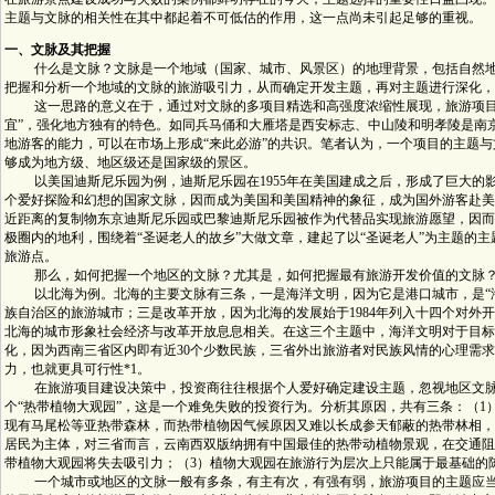
主题与文脉的相关性在其中都起着不可低估的作用，这一点尚未引起足够的重视。
一、文脉及其把握
什么是文脉？文脉是一个地域（国家、城市、风景区）的地理背景，包括自然地
把握和分析一个地域的文脉的旅游吸引力，从而确定开发主题，再对主题进行深化，
这一思路的意义在于，通过对文脉的多项目精选和高强度浓缩性展现，旅游项目可
宜”，强化地方独有的特色。如同兵马俑和大雁塔是西安标志、中山陵和明孝陵是南
地游客的能力，可以在市场上形成“来此必游”的共识。笔者认为，一个项目的主题
够成为地方级、地区级还是国家级的景区。
以美国迪斯尼乐园为例，迪斯尼乐园在1955年在美国建成之后，形成了巨大的
个爱好探险和幻想的国家文脉，因而成为美国和美国精神的象征，成为国外游客赴美
近距离的复制物东京迪斯尼乐园或巴黎迪斯尼乐园被作为代替品实现旅游愿望，因而
极圈内的地利，围绕着“圣诞老人的故乡”大做文章，建起了以“圣诞老人”为主题的主
旅游点。
那么，如何把握一个地区的文脉？尤其是，如何把握最有旅游开发价值的文脉
以北海为例。北海的主要文脉有三条，一是海洋文明，因为它是港口城市，是“海
族自治区的旅游城市；三是改革开放，因为北海的发展始于1984年列入十四个对外开
北海的城市形象社会经济与改革开放息息相关。在这三个主题中，海洋文明对于目标
化，因为西南三省区内即有近30个少数民族，三省外出旅游者对民族风情的心理需
力，也就更具可行性*1。
在旅游项目建设决策中，投资商往往根据个人爱好确定建设主题，忽视地区文脉
个“热带植物大观园”，这是一个难免失败的投资行为。分析其原因，共有三条：（
现有马尾松等亚热带森林，而热带植物因气候原因又难以长成参天郁蔽的热带林相，
居民为主体，对三省而言，云南西双版纳拥有中国最佳的热带动植物景观，在交通阻
带植物大观园将失去吸引力；（3）植物大观园在旅游行为层次上只能属于最基础的
一个城市或地区的文脉一般有多条，有主有次，有强有弱，旅游项目的主题应当尽