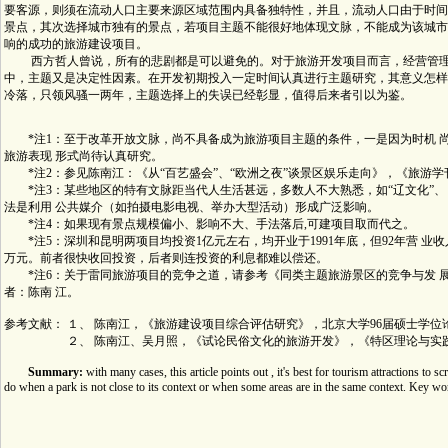
要客源，则须在流动人口主要来源区域范围内具备独特性，并且，流动人口由于时间
景点，其次选择城市独有的景点，若项目主题不能很好地体现文脉，不能成为该城市
响的成功的旅游建设项目。
西方哲人曾说，所有的悲剧都是可以避免的。对于旅游开发项目而言，经营管理
中，主题又是决定性因素。在开发初期投入一定时间认真进行主题研究，其意义怎样
冷落，只领风骚一两年，主题选择上的失误已经彰显，值得后来者引以为鉴。
*注1：至于改革开放文脉，尚不具备成为旅游项目主题的条件，一是因为时机 
旅游表现 形式尚待认真研究。
*注2：参见陈南江：《从“百艺盛会”、“欧洲之夜”谈景区娱乐走向》，《旅游学刊
*注3：某些地区的特有文脉距当代人生活甚远，多数人不大熟悉，如“辽文化”、 
法是利用 公共媒介（如拍摄电影电视、举办大型活动）形成广泛影响。
*注4：如果现有景点规模偏小、影响不大、手法落后,可建项目取而代之。
*注5：深圳和昆明两项目均投资1亿元左右，均开业于1991年底，但92年营 业收入分别
万元。前者很快收回投资，后者则连投资的利息都难以偿还。
*注6：关于雷同旅游项目的竞争之道，请参考《同类主题旅游景区的竞争与发 展策
者：陈南 江。
参考文献： １、 陈南江，《旅游建设项目综合评估研究》，北京大学96届硕士学位
２、 陈南江、吴月照，《试论民俗文化的旅游开发》，《特区理论与实践》， 深圳
Summary:
with many cases, this article points out , it's best for tourism attractions to s
do when a park is not close to its context or when some areas are in the same context. Key word