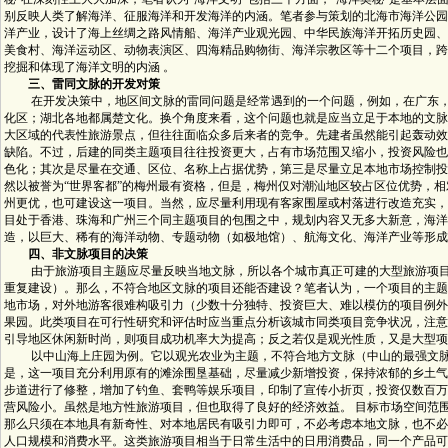
别反映人类了解海洋、征服海洋和开发海洋的内涵。笔者参与策划的北海市海洋公园
洋产业，设计了海上丝绸之路风情船、海洋产业观光园、中华民族海洋开拓历史园、
美食村、海洋运动区、动物表演区、四海精品购物街、海洋宗教区等十二个项目，跨
挖掘和体现了海洋文明的内涵 。
三、雷同文脉的开发对策
在开发决策中，地区间文脉的雷同问题是经常遇到的一个问题，例如，在广东，
化区；湖北各地都属楚文化。换个角度来看，这个问题也就是应当立足于本地的文脉
大区域的代表性旅游景点，但往往面临众多后来者的竞争。先建者虽然能引起轰动效
缺陷。不过，后建的同类主题项目往往投资更大，占有市场范围又缩小，投资风险也
色化；其次是尽量在交通、区位、名称上占据优势，第三是尽量立足本地市场控制投
然以被誉为“世界客都”的梅州最有资格，但是，梅州仅对潮汕地区较占区位优势，
州更优，也可建设这一项目。当然，应尽量利用现有客家围屋或村落进行改造充实，
目处于香港、珠海和广州三个同主题项目的包围之中，规划内容又无多大新意，海洋
造，以巨大、稀有的海洋动物、专题动物（如极地馆）、航海文化、海洋产业等形成
四、非文脉项目的决策
由于旅游项目主题应尽量反映当地文脉，所以各个城市真正可建的大型旅游项目
重复建设）。那么，不符合地区文脉的项目还能否建设？笔者认为，一个项目的主题
地市场，对外地游客很难构吸引力（少数十分独特、投资巨大、难以模仿的项目例外
果园。此类项目在可行性研究和评估时应当重点分析该城市同类项目竞争状况，注意
引导地区休闲新时尚，则项目成功机率大为提高；反之若仅是观光性质，又是大型项
以中山海上庄园为例。它以观光农业为主题，不符合地方文脉（中山的最强文脉
是，这一项目充分利用原有的滩涂围垦基础，尽量减少新增投资，保持浓郁的乡土气
步道进行了修整，增加了钓鱼、套鸭等娱乐项目，印制了宣传小折页，投资仅数百万
营风险小。虽然是地方性旅游项目，但也取得了良好的经济效益。 目标市场空间范
那么只须在本地具有新奇性、对本地居民有吸引力即可，不必考虑本地文脉，也不必
人口规模和消费水平。这类旅游项目相当于日常生活中的日用消费品，同一个产品可