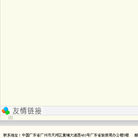
| | |