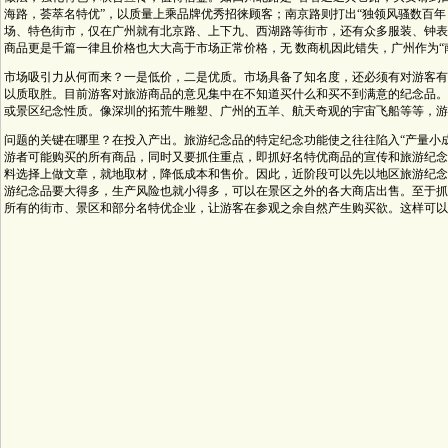
海路，荟萃名特优”，以质量上乘品牌优秀招徕顾客；南京路则打出“独领风骚数百年
场、特色街市，仅在广州就有北京路、上下九、西湖路等街市，还有众多服装、钟表
商品更是千篇一律且价格也大大高于市场正常价格，无 数商机因此错失，广州作为“
市场吸引力从何而来？一是低价，二是优质。市场具备了知名度，还必须有对游客有
以质取胜。目前游客对旅游商品的意见集中在不知道买什么和买不到满意的纪念品。
或景区纪念性质。像深圳的拓荒牛雕塑、广州的五羊、航天奇观的宇宙飞船等等，游
问题的关键在哪里？在投入产出。旅游纪念品的特定纪念功能使之往往陷入“产量小
游者可能购买的所有商品，同时又要抓住重点，即抓好名特优商品的宣传和旅游纪念
料选择上做文章，就地取材，降低成本和售价。因此，近阶段可以先以地区旅游纪念
游纪念品要大得多，生产风险也就小得多，可以在景区之外的各大商店出售。至于抓
所有的街市、景区和部分名特优企业，让游客在参观之余自然产生购买欲。这样可以