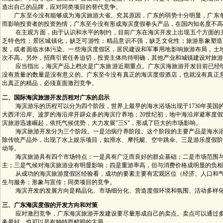
造出自己的品牌，应对同类项目的替代竞争。
广东至今没有能够成为海滨旅游大省。究其原因，广东的弱势十分明显，广东冬
而影响投资者的投资热情，广东至今没有形成海滨度假拳头产品，在国内知名度不高
在主观方面，由于认识和水平的制约，目前广东在海滨开发上出现五个方面的主
乏特色性；景区城镇化，缺乏可游性；精品意识不强，缺乏文化性；旅游形象塑造
发，或者面临水体污染。一些海滨度假区，居民建设和军事用地影响旅游布局，土
次不高。另外，招商引资任务迫切，投资主体尚待明确，其他产业和城镇建设对旅游
应当指出，海滨产品上档次是广东旅游近期重点。广东滨海旅游开发目前已经明
没有质量的数量是没有意义的。广东至今没有真正的海滨度假酒店，也就没有真正
出真正的精品，必须直面激烈竞争。
二、国际海滨旅游开发历程对广东的启示
海滨游乐的历程可以分为四个阶段，世界上最早的海水浴场出现于1730年英国的
大西洋沿岸、波罗的海沿岸开辟众多的海滨疗养地；20世纪初，地中海沿岸避寒度假
滨旅游迅速崛起，依托气候优势，大力发展"三S"，形成了巨大的市场影响。
海滨旅游开发分为三个阶段。一是治病疗养阶段。这个阶段的主要产品是海水浴
除传统产品外，出现了水上娱乐项目，如滑水、摩托艇、空中跳伞。三是游乐度假阶
动等。
海滨旅游具有四个市场特点：一是具有广泛而良好的群众基础；二是市场范围与
主；三是气候对海滨旅游业有明显影响；四是重游率高，但与消费价格成明显的负相
从成功的海滨旅游度假区经验看，成功的要素主要有宏观区位（经济、人口和气
生与服务；形象与宣传；同类项目的竞争。
海滨开发的发展方向是精品化、市场细分化、营造度假环境和氛围、活动多样化
三、广东海滨度假的开发方向和对策
应对激烈竞争，广东海滨旅游开发建设要尽量形成自己的卖点。卖点可以通过多
务最好，也可以是有独特而鲜明的主题。