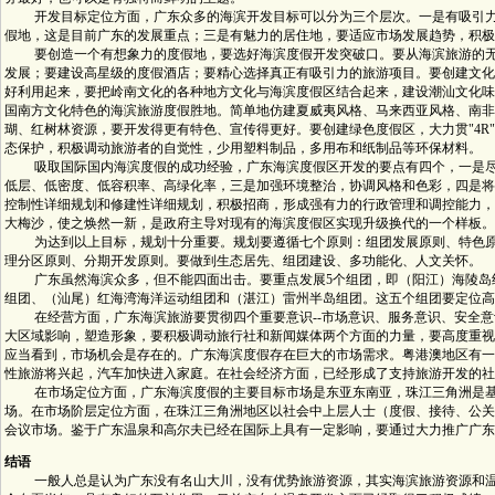
开发目标定位方面，广东众多的海滨开发目标可以分为三个层次。一是有吸引力
假地，这是目前广东的发展重点；三是有魅力的居住地，要适应市场发展趋势，积极发?q
要创造一个有想象力的度假地，要选好海滨度假开发突破口。要从海滨旅游的无
发展；要建设高星级的度假酒店；要精心选择真正有吸引力的旅游项目。要创建文化
好利用起来，要把岭南文化的各种地方文化与海滨度假区结合起来，建设潮汕文化味
国南方文化特色的海滨旅游度假胜地。简单地仿建夏威夷风格、马来西亚风格、南非
瑚、红树林资源，要开发得更有特色、宣传得更好。要创建绿色度假区，大力贯"4R"（reduce
态保护，积极调动旅游者的自觉性，少用塑料制品，多用布和纸制品等环保材料。
吸取国际国内海滨度假的成功经验，广东海滨度假区开发的要点有四个，一是尽
低层、低密度、低容积率、高绿化率，三是加强环境整治，协调风格和色彩，四是将
控制性详细规划和修建性详细规划，积极招商，形成强有力的行政管理和调控能力，
大梅沙，使之焕然一新，是政府主导对现有的海滨度假区实现升级换代的一个样板。
为达到以上目标，规划十分重要。规划要遵循七个原则：组团发展原则、特色原
理分区原则、分期开发原则。要做到生态居先、组团建设、多功能化、人文关怀。
广东虽然海滨众多，但不能四面出击。要重点发展5个组团，即（阳江）海陵岛组
组团、（汕尾）红海湾海洋运动组团和（湛江）雷州半岛组团。这五个组团要定位高
在经营方面，广东海滨旅游要贯彻四个重要意识--市场意识、服务意识、安全意
大区域影响，塑造形象，要积极调动旅行社和新闻媒体两个方面的力量，要高度重视
应当看到，市场机会是存在的。广东海滨度假存在巨大的市场需求。粤港澳地区有一
性旅游将兴起，汽车加快进入家庭。在社会经济方面，已经形成了支持旅游开发的社
在市场定位方面，广东海滨度假的主要目标市场是东亚东南亚，珠江三角洲是基
场。在市场阶层定位方面，在珠江三角洲地区以社会中上层人士（度假、接待、公关
会议市场。鉴于广东温泉和高尔夫已经在国际上具有一定影响，要通过大力推广广东
结语
一般人总是认为广东没有名山大川，没有优势旅游资源，其实海滨旅游资源和温