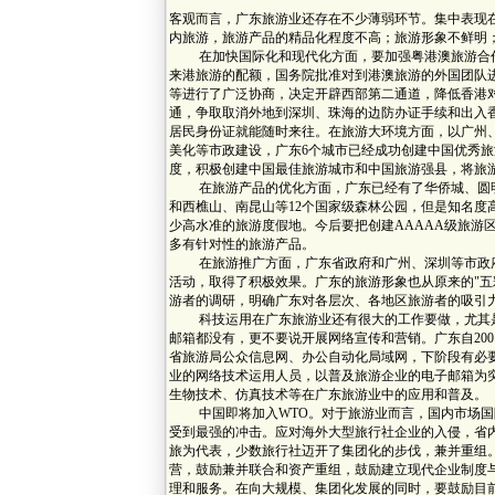
客观而言，广东旅游业还存在不少薄弱环节。集中表现
内旅游，旅游产品的精品化程度不高；旅游形象不鲜明
在加快国际化和现代化方面，要加强粤港澳旅游合作
来港旅游的配额，国务院批准对到港澳旅游的外国团队进
等进行了广泛协商，决定开辟西部第二通道，降低香港
通，争取取消外地到深圳、珠海的边防办证手续和出入
居民身份证就能随时来往。在旅游大环境方面，以广州
美化等市政建设，广东6个城市已经成功创建中国优秀
度，积极创建中国最佳旅游城市和中国旅游强县，将旅
在旅游产品的优化方面，广东已经有了华侨城、圆明新
和西樵山、南昆山等12个国家级森林公园，但是知名
少高水准的旅游度假地。今后要把创建AAAAA级旅游
多有针对性的旅游产品。
在旅游推广方面，广东省政府和广州、深圳等市政府近
活动，取得了积极效果。广东的旅游形象也从原来的"五彩
游者的调研，明确广东对各层次、各地区旅游者的吸引
科技运用在广东旅游业还有很大的工作要做，尤其是
邮箱都没有，更不要说开展网络宣传和营销。广东自200
省旅游局公众信息网、办公自动化局域网，下阶段有必
业的网络技术运用人员，以普及旅游企业的电子邮箱为
生物技术、仿真技术等在广东旅游业中的应用和普及。
中国即将加入WTO。对于旅游业而言，国内市场国际
受到最强的冲击。应对海外大型旅行社企业的入侵，省
旅为代表，少数旅行社迈开了集团化的步伐，兼并重组
营，鼓励兼并联合和资产重组，鼓励建立现代企业制度与实
理和服务。在向大规模、集团化发展的同时，要鼓励目