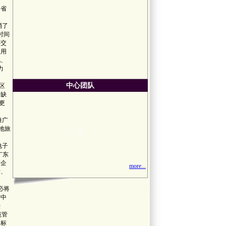
和省
消了
时间
游交
使用
化、
力
中心团队
区
，缺
更
推广
地旅
电子
广东
游企
more...
术、
必将
省中
经
范管
目标