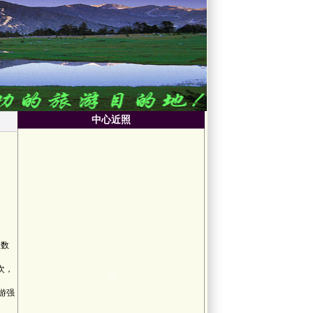
中心近照
人数
次，
游强