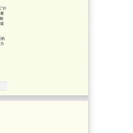
"计
出要
旅
，提
长
亚的
争力