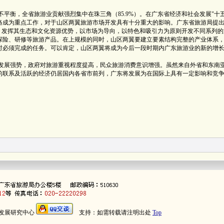
，全省旅游业贡献强烈集中在珠三角（85.9%）。在广东省经济和社会发展"十五
络成为重点工作，对于山区两翼旅游市场开发具有十分重大的影响。广东省旅游局提
，发挥其生态和文化资源优势，以市场为导向，以特色和吸引力为原则开发不同系列的
探险、研修等旅游产品。在上规模的同时，山区两翼要建立要素结构完整的产业体系
时必须完成的任务。可以肯定，山区两翼将成为今后一段时期内广东旅游业的新的增
展强势，政府对旅游重视程度提高，民众旅游消费意识增强。虽然来自外省和东南
的联系及活跃的经济仍居国内各省市前列，广东将发展为在国际上具有一定影响和竞
发展研究中心
支持：如需转载请注明出处
Top