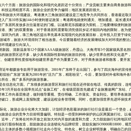
在六个方面：旅游业的国际化和现代化差距还十分突出；产业贡献主要来自商务旅游
；科技运用程度不高；旅游企业的竞争力偏弱；地区发展差距很大。
和旅游大环境建设。粤港澳大三角旅游区建设是三地竞争力共同所在，香港最近取
入广东10市实施144小时便利签证政策；粤港两地就便利通关、增加通道、延长通关
对广东居民发放多次往返签证的门槛。以迪斯尼乐园建设为契机，三地要继续便利旅
香港、澳门的双重查验，对于香港居民需要取消凭借回乡证才能回内地的限制，改为
、深圳为代表，珠三角地区提出率先基本实现现代化的发展目标，近年投入巨资于绿
旅游城市，旅游大环境得到了相当改善。今后要随着经济的发展继续加大对环境的整治
游环境建设引向深入。
园、清新温泉等12个国家AAAA级旅游区，丹霞山、大角湾等3个国家级风景名胜
度高的旅游景区还不多，缺少具有国际性影响的旅游目的地，缺少世界自然和文化遗产
区、创建世界性度假地和创建世界遗产作为重要工作。对于商务旅游者和散客，要开发
年都拨放专款用于旅游宣传。2001年广东终于走出国门，参与了四次海外的宣传
缤纷广东游"发展为2001年的"活力广东，精彩纷呈"。今后，要加强对外省和海外各
力所在，推广多系列的旅游形象。
在信息化方面。广东很多的旅游景区和旅行社现在还停留在电话、传真的阶段，连
1年3月开始在全国率先试点"金旅工程"，在省级层面首先建成了金旅雅途网广东站、
要将工作向基层推进，做到领导重视、责任明确、工作落实、资金到位。要培养各旅
突破口，形成网上直报制度，建设远程业务管理网。同时，也要加强世界先进环保技
化，旅游企业分化将大大加剧，计划经济色彩最浓的旅行社行业是最后一个堡垒，
内旅游企业的竞争力目前明显偏弱。特别是一些受到种种保护的山区两翼旅行社。以
。近年，广东将在对外开放之前加大对内开放的速度和力度，大力鼓励旅行社跨地区
行股份制改造，鼓励旅游企业连锁化与品牌经营，鼓励实施ISO9000和18000，规
前占主体的多数小规模旅行社走向小型化、特色化，树立企业鲜明形象，明确自己的