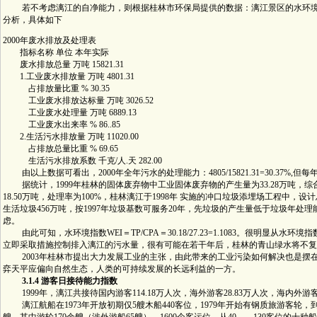
若不考虑漓江的自净能力，则根据桂林市环保局提供的数据：漓江景区的水环境污
分析，具体如下
2000年废水排放及处理表
指标名称 单位 本年实际
废水排放总量 万吨 15821.31
1.工业废水排放量 万吨 4801.31
占排放量比重 % 30.35
工业废水排放达标量 万吨 3026.52
工业废水处理量 万吨 6889.13
工业废水出来率 % 86..85
2.生活污水排放量 万吨 11020.00
占排放总量比重 % 69.65
生活污水排放系数 千克/人.天 282.00
由以上数据可看出，2000年全年污水的处理能力：4805/15821.31=30.37%,但每
据统计，1999年桂林的固体废弃物中工业固体废弃物的产生量为33.28万吨，综
18.50万吨，处理率为100%，桂林漓江于1998年 实施的冲口垃圾添埋场工程中，设计
生活垃圾456万吨，按1997年垃圾基数可服务20年，先垃圾的产生量低于垃圾年
虑。
由此可知，水环境指数WEI＝TP/CPA＝30.18/27.23=1.1083。很明显从水
立即采取措施控制排入漓江的污水量，很有可能在若干年后，桂林的青山绿水将不复
2003年桂林市提出大力发展工业的主张，由此带来的工业污染如何解决也是摆
弈天平应偏向自然生态，人类的可持续发展的长远利益的一方。
3.1.4 游客日接待能力指数
1999年，漓江共接待国内游客114.18万人次，海外游客28.83万人次，海内外游客合
漓江航船在1973年开放初期仅5艘木船440客位，1979年开始有钢质旅游客轮，到19