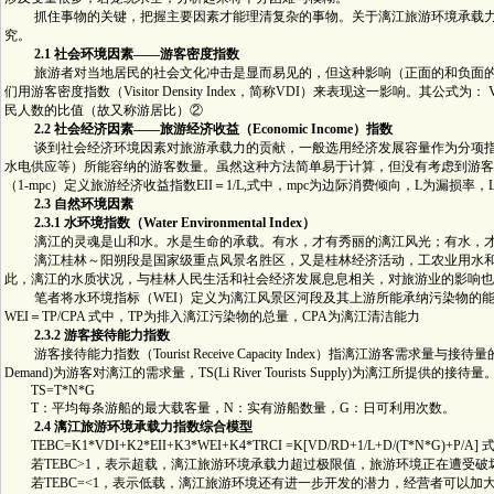
抓住事物的关键，把握主要因素才能理清复杂的事物。关于漓江旅游环境承载力
究。
2.1 社会环境因素――游客密度指数
旅游者对当地居民的社会文化冲击是显而易见的，但这种影响（正面的和负面的
们用游客密度指数（Visitor Density Index，简称VDI）来表现这一影响。其公式为： VDI＝Vi
民人数的比值（故又称游居比）②
2.2 社会经济因素――旅游经济收益（Economic Income）指数
谈到社会经济环境因素对旅游承载力的贡献，一般选用经济发展容量作为分项指
水电供应等）所能容纳的游客数量。虽然这种方法简单易于计算，但没有考虑到游客
（1-mpc）定义旅游经济收益指数EII＝1/L,式中，mpc为边际消费倾向，L为漏损率，L＝
2.3 自然环境因素
2.3.1 水环境指数（Water Environmental Index）
漓江的灵魂是山和水。水是生命的承载。有水，才有秀丽的漓江风光；有水，才
漓江桂林～阳朔段是国家级重点风景名胜区，又是桂林经济活动，工农业用水和
此，漓江的水质状况，与桂林人民生活和社会经济发展息息相关，对旅游业的影响也
笔者将水环境指标（WEI）定义为漓江风景区河段及其上游所能承纳污染物的能
WEI＝TP/CPA 式中，TP为排入漓江污染物的总量，CPA为漓江清洁能力
2.3.2 游客接待能力指数
游客接待能力指数（Tourist Receive Capacity Index）指漓江游客需求量与接待量的比值，
Demand)为游客对漓江的需求量，TS(Li River Tourists Supply)为漓江所提供的接待量
TS=T*N*G
T：平均每条游船的最大载客量，N：实有游船数量，G：日可利用次数。
2.4 漓江旅游环境承载力指数综合模型
TEBC=K1*VDI+K2*EII+K3*WEI+K4*TRCI =K[VD/RD+1/L+D/(T*N*G)
若TEBC>1，表示超载，漓江旅游环境承载力超过极限值，旅游环境正在遭受破
若TEBC=<1，表示低载，漓江旅游环境还有进一步开发的潜力，经营者可以加