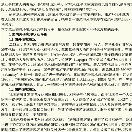
漓江是桂林人的母亲河,是“桂林山水甲天下”的承载,是国家级旅游风景名胜区,是享
段，总长83千米，俗称“漓江百里画廊”，桂林旅游的精华之一。
研究漓江的可持续发展，旅游环境承载力是一个重要的指标。旅游环境承载力（Tourist Enviro
数人比较认同北大博士崔凤军的定义：指在某一旅游地环境地现存状态和结构组合不
动强度。
本文试从旅游环境承载力指数入手，量化解析漓江现状和可持续发展的条件。
1 国内外研究现状及评价
1.1 国外研究概况
二战后，各国均努力推进旅游业的发展，旨在增加外汇收入，带动相关产业的发
50年代后，旅游趋向大众化和社会化，越来越多的人涌向各种各样的旅游胜地。在
际规划人员和旅游学者的关注，他们开始意识到，任一旅游地或区域接待的旅客量在
坏，并使绝大多数旅客满意。1963年，拉佩芝（Lapage）首次提出了旅游环境容
究。在整个60年代，旅游环境承载问题未得到广泛的重视。进入70年代以后，生态
态学家斯特里拉（Streeter）警告道“旅游要维护旅游场所的质量，避免破坏舒适的气氛
（Stamkey）对这一问题提出了进一步的讨论。此后旅游环境承载力问题逐渐引起人们的
1986）、“美国国家公园的旅游承载能力”的研究（I.J.Lindsay，1986）等等。在世
旅游承载容量的概念，此后，一些国际性的旅游研讨会也对旅游环境承载力问题有过
1.2 国内研究概况
我国旅游业发展与发达国家相比较晚，相关研究也较滞后。由于我国是一个人口
家关于促进内需，改革休假制度的政策出台，大大刺激了人们出游的欲望。2002年
较大，旅游环境承载力问题更加突出。旅游交通设施严重超载，绝大多数旅游地在旺
发生。由于旅游地经常超负荷运行，导致了部分旅游设施损坏，服务质量下降，生态
国就显得更加迫切、更加重要。
我国已有专家学者对旅游环境承载力（旅游环境容量）进行了探讨和研究。赵红红
上进行了特定区域内旅游规模的研究；保继刚研究了颐和园的旅游环境容量；楚义芳（
胡炳清提出了旅游环境容量的限制性因子和最低量定律，并依此提出了旅游环境容量