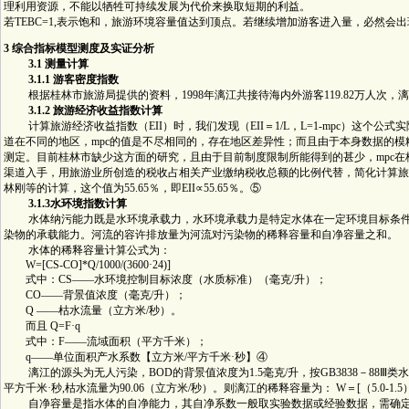
理利用资源，不能以牺牲可持续发展为代价来换取短期的利益。
若TEBC=1,表示饱和，旅游环境容量值达到顶点。若继续增加游客进入量，必然会
3 综合指标模型测度及实证分析
3.1 测量计算
3.1.1 游客密度指数
根据桂林市旅游局提供的资料，1998年漓江共接待海内外游客119.82万人次，漓江流域人
3.1.2 旅游经济收益指数计算
计算旅游经济收益指数（EII）时，我们发现（EII＝1/L，L=1-mpc）这个
道在不同的地区，mpc的值是不尽相同的，存在地区差异性；而且由于本身数据的模
测定。目前桂林市缺少这方面的研究，且由于目前制度限制所能得到的甚少，mpc
渠道入手，用旅游业所创造的税收占相关产业缴纳税收总额的比例代替，简化计算旅游
林刚等的计算，这个值为55.65％，即EII∝55.65％。⑤
3.1.3水环境指数计算
水体纳污能力既是水环境承载力，水环境承载力是特定水体在一定环境目标条件
染物的承载能力。河流的容许排放量为河流对污染物的稀释容量和自净容量之和。
水体的稀释容量计算公式为：
W=[CS-CO]*Q/1000/(3600·24)]
式中：CS――水环境控制目标浓度（水质标准）（毫克/升）；
CO――背景值浓度（毫克/升）；
Q ――枯水流量（立方米/秒）。
而且 Q=F·q
式中：F――流域面积（平方千米）；
q――单位面积产水系数【立方米/平方千米·秒】④
漓江的源头为无人污染，BOD的背景值浓度为1.5毫克/升，按GB3838－88Ⅲ类水质标
平方千米·秒,枯水流量为90.06（立方米/秒）。则漓江的稀释容量为： W＝[（5.0-1.5）×90.06/（
自净容量是指水体的自净能力，其自净系数一般取实验数据或经验数据，需确定