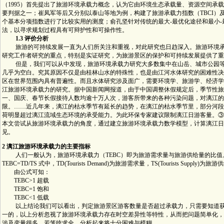
（1995）首先提出了旅游环境承载力概念，认为它由环境生态承载量、资源空间承
要判据之一；崔凤军等后又分别以泰山等地为例，构建了旅游承载力指数（TBCI）
个基本分项指数进行了比较实用的测度；俞孔坚针对传统的最大-最优化途径和最小
法，以寻求规划过程具有可辩护性和可操作性。
1.3 评价分析
旅游的可持续发展一直为人们所关注和重视，对此研究也日趋深入。旅游环境承
研究工作者研究的重点，特别是实证研究，为旅游景区的保护和可持续发展提供了重
但是，我们可以从中发现，旅游环境承载力研究大多数集中在山岳、城市公园等
几乎为空白。究其原因不仅是由桂林山水的特殊性，也是由江河水体研究的困难性决
区在世界范围内具有普遍性。而且水体研究涉及面广，需要环境学、旅游学、经济学
江旅游环境承载力的研究。据中国新闻网报道，由于中国调整休假规定后，季节性旅
一、国庆、春节长假接待人数均逾十万人次，游客所带来的各种污染问题，对漓江的
限。……近几年来，漓江的枯水季节有延长的趋势，在漓江的枯水季节里，部分河段
荷明显超过漓江流域生态环境的承受能力。为此环保专家建议限制漓江日游客量。③
本文尝试从旅游环境承载力的角度，通过建立旅游环境承载力数学模型，计算漓江日
见。
2 漓江旅游环境承载力的主要指标
人们一般认为，旅游环境承载力（TEBC）即为旅游需求量与旅游供给量的比值
TEBC=TD/TS 式中，TD(Tourists Demand)为旅游需求量，TS(Tourists Supply)为旅
由公式可知：
TEBC>1 超载
TEBC=1 饱和
TEBC<1 低载
以上结论我们可以看出，判定旅游景区游客数量是否超过承载力，只需要知道获知
一的，以上分析忽视了旅游环境承载力存在时空差异性等特性，从而把问题简单化，
涉及变量很多，若笼统求全，分析起来将十分困难与模糊。