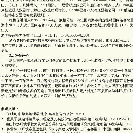
艘，其中游轮170余艘（涉外游船65艘），1600个客运位。从40——130客位的十
山、竹江），到港码头一个（阳朔），经营航运的公司和船队有50余家，从1979年至
来桂旅游人数剧增，游江人数也出现增长。1999年已有27家漓江游船公司，112艘游船
《桂林市交通战略发展规划》)
根据保继刚从1995－1999年统计数据分析，漓江国内游客约占桂林国内游客总量的1
游客29.88万人次；国内游客838万人次。由此可知，为游客对漓江的需求量（TD）为1
出入。
游客接待能力指数（TRCI）= TD/TS＝143.01/500=0.2860
从游客接待能力指数单项指标看出，漓江游船运输能力过剩，究其原因有二：一
几年过度开发，水资源遭到破坏，地面径流减少，枯水期变长。2000年桂林市环保公
更长。
3.2 综合评价
漓江旅游环境承载力在我们选定的四个指标中，水环境指数和游客接待能力指数
相对较弱。
从四个已知指标值，我们可以知道，水环境指数已经超标10.83%,这是一个危险
为水之筋骨，水为山之肌肤”二者相辅相成，缺一不可，“无山水不活，无水山不秀”
年不变，一百年不改；而游客接待能力指数仅有28.60％，虽然没有考虑到漓江有
漓江不但要加快补水工程的进度，还应该在旅游路线上多做文章，最大限度的利用现
素也是我们考虑较多的问题，但是旅游环境承载力定义就是在不损害旅游地环境的前
价，以牺牲后代的利益，来获取一时的经济利益。
参考文献：
1、保继刚等 旅游地理学 北京 高等教育出版社 1993.3
2、崔凤军 旅游环境承载力理论及其实践价值 地理科学 第17卷第1期 1998.3 P86-91
泰山旅游环境承载力及时空分异特征与利用强度研究 地理研究 第16卷第4期 1997.12 p
3、蒋雪林 《环境容量达极限 环保专家建议限制漓江日游客量 》 中国新闻网 2002-06-