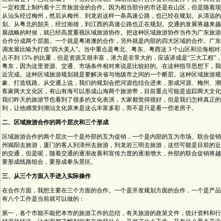
一定程度上制约着十三市旅游业的合作。因为相当部分的市还是在山区，但是随着现
从汕头经过梅州，然后从梅州、到龙岩这样一条高速公路，也已经在规划。从清远的
划。从粤北的韶关，经过南雄，到江西的高速公路也正在规划。交通的发展将越来越
展战略的时候，就已经高度重视区域旅游协作。把这种区域旅游协作当作为广东旅游
合作分成两个层面。一个就是粤港澳的合作，另外就是内部的四大区域的合作。广东
调发展比喻为打造“四大美人”。当中重点是粤北、粤东、粤西这 3 个山区和沿海相对
占不到 15% 的比重，但是资源又很丰富，潜力是非常大的，应该讲成是“三大工程
粤东，因为这里资源、交通、市场条件相对来说是比较好的。在这种指导思想下，我
近完成。这种区域旅游规划就是要解决省与地级市之间的一个断层。这种区域旅游规
象、打造线路。从交通上说，我们的规划会把河源也结合进来，形成河源、梅州、潮州、
客家两大文化区，有山有海可以形成山海两个旅游带，目前重点可能是追踪两大文化
我们昨天的旅游节也看到了很多的文化表演，大家都觉得很好，但是我们怎样真正的
到，让他感觉到潮汕文化原来是这么丰富多彩，而不是只是看一些老房子。
二、区域旅游合作的两个层次和三个形成
区域旅游合作的两个层次一个是外部的互为促销，一个是内部的互为市场、联合促销
州揭阳去旅游，厦门的客人到漳州去旅游，到龙岩三明去旅游，这些可能是目前的近
的交通，但是呢，随着交通的逐渐改善和宣传力度的逐渐增大，外部的联合促销将越来
要形成线路组合，要形成拳头景区。
三、从三个方面入手进入实际操作
在合作方面，我想主要在三个方面的合作。一个是开发规划方面的合作，一个是产品
有八个工作是当前就可以做的：
第一，各个市能不能把本市的旅游工作的总结，有关旅游的政策文件，统计资料和行