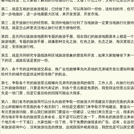
秘书处转送，让大家都了解别的市在做些什么，又做了什么工作，又有什么景点开业
第二，就是互相抄送旅游规划，已经做了的，可以再加印一些份，送给别的市，也可
进一步地做好，进一步地着眼大区域，来开发资源、开发市场。
第三，是开放旅行社的经营权。取消外地旅行社到了当地旅游一定要当地旅行社接待
情况。就是怎么样更灵活地让旅行社更方便地经营。
第四，是共同出版旅游地图和专题的旅游手册。现在我们的旅游地图基本上都是一个
旅游地图、专题的旅游手册，就像那种文化之旅、红色之旅、生态之旅、海滨度假之
决定，安排旅游行程。
第五，就是共同研究专题线路和区域旅游形象的塑造和开发，如果大家能够坐下来一
下的话，成效应该是更好一些。
第六，各个市的这种旅游交易会、推广会也能够事先向其他的兄弟城市发出通知和邀
给对方的城市也提供这种宣传推广的机会。
第七，争取各个市的旅游景点能够向兄弟市的旅游局的领导、工作人员，向旅行社的
工作就做得很好，只要是有代表证的，到各个景点都是免票的。我觉得这些景点应该
失是一张门票，但是它最后给的回报可能会大很多。
第八，我们各市的旅游局可以分头向政府争取一些旅游大环境建设方面的完善的具体
怎么样能够向市里面的各个相关部门，特别是交通部门来争取尽早地建设。要提出一
有注意旅游功能，那么我们旅游部门要提出一些建议，让他们来注意这一点，很多的
用当地非常有名的旅游景点来命名，是不是可以把它改一下，用有名的旅游景点来命
个地方有一个下道口，大家也能一目了然，等于免费的做很多的广告。还有，在这些
有旅游咨询中心，没有旅游信息的摆放。这就跟国外相差很远，我想也是可以跟交通