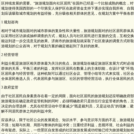
区持续发展的需要。“旅游规划面向社区居民”在国外已经是一个比较成熟的概念，对
规划使得美国西部的一个印第安人保护区在政府资金支持下逐步实现自我所有、自我
划应该吸取城市规划的有益经验，充分吸收相关群体的意见，在规划方案中平衡各群
1 规划咨询
相对于城市规划面对的城市群体的复杂性和大量性，旅游规划面对的社区居民群体具
以采用社区访谈或抽样调查的方式，规划人员与社区居民进行直接的交流，互相交换
能达到进一步交流意见的效果。济南市的旅游规划就采取了社区座谈的调查方式听取
游规划的公众咨询，对于规划方案的确定都起到了良好的效果。
2 经营管理
利益分配是旅游区相关群体最为关注的焦点，旅游规划在确定旅游区发展方式时必须
群体的关系，平衡三者的利益，发挥社区居民在数量上的主体职能，在设计“硬”环境
区居民参与经营管理。这种机制可以通过社区会议、管理小组等方式来实现，社区会
全体居民推选人员，代表居民参与旅游区、社区的管理经营活动，执行全体居民的共
3 政府监管
由于社区居民自身素质存在着一定的局限，面向社区居民的旅游规划还应明确政府部
旅游规划在确定政府监管机制的同时，必须明确政府只是担任行业监管者的角色，主
决定的合理选择，尤其在经营活动中尽量减少“既是裁判员，又是运动员”的现象，
解不同居民群体之间的利益冲突。
应该承认，限于社区公众的发展观念、知识水平、参与意识等方面的不足，旅游规划
不强；短期与长期、局部与整体的利益冲突；注重经济利益，忽视环境、社会利益的
存有疑虑。实际上，一些景区自发形成的社区旅游发展成功经验已经为旅游规划如何