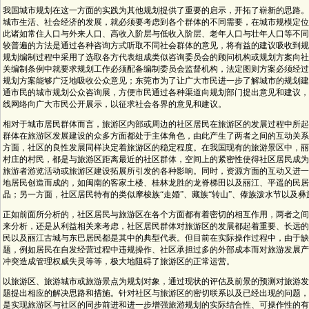
我国城市规划在这一方面的实践为其他规划提供了重要的启示，开拓了崭新的思路。
城市生活、社会经济的发展，就必须要考虑到各个群体的不同需要，在城市规模定位
此诸如常住人口与外来人口、高收入阶层与低收入阶层、老年人口与壮年人口等不同
较普遍的方法是通过各种咨询方式听取不同社会群体的意见，将有益的建议吸收到规
规划编制过程中采用了选取各方代表组成类似咨询委员会的顾问机构或规划方案向社
关编制条例中就要求规划工作必须配备编制委员会监督机构，法定图则方案必须经过
规划方案能够广泛地吸收公众意见；东莞市为了让广大市民进一步了解城市的规划建
通市民的城市规划公众咨询展，方便市民通过各种渠道向规划部门提出意见和建议，
线网络向广大市民公开展示，以征求社会各界的意见和建议。
相对于城市居民群体而言，旅游区内部或周边的社区居民在旅游区的发展过程中所起
群体在旅游区发展建设的众多方面都处于主体角色，由此产生了两者之间的互动关系
方面，社区的良性发展同样决定着旅游区的稳定程度。在我国现有的旅游景区中，丽
村庄的村民，都是与旅游区距离最近的社区群体，空间上的紧密性使得社区居民成为
旅游者游览活动或旅游区建设拓展所引发的各种影响。同时，资源方面的互动又进一
地居民创造而成的，如闽南的客家土楼、桂林龙胜的龙脊梯田以及丽江、平遥的民居
晶；另一方面，社区居民特有的类似摩梭族“走婚”、藏族“转山”、傣族泼水节以及
正如前面所分析的，社区居民与旅游区在各个方面都有着密切的相互作用，两者之间
来分析，还是从利益相关来考虑，社区居民群体对旅游区的发展都起着重要、长远的
民以及丽江古城与东巴居民都是其中的典型代表。但目前在实际操作过程中，由于缺
题，例如居民在自发经营过程中违规操作、社区承担过多的外部成本而对旅游发展产
冲突造成管理权威失灵等等，极大地阻碍了旅游区的正常运营。
以旅游区、旅游城市或旅游景点为规划对象，通过现状的评估及前景的预测对旅游发
题提出相应的解决思路和措施。针对社区与旅游区的密切联系以及已经出现的问题，
是实现旅游区与社区的同步前进和进一步增强旅游规划的实际结合性、可操作性的有