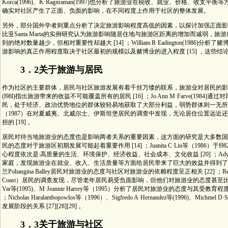
Korca(1996)、K·Ragnraman(1997)也分析了旅游业在税收、就业、价格、收支平衡
确实对社区产生了正面、负面的影响，在不同程度上作用于社区的整体发展。
另外，部分国外学者则重点分析了决定旅游影响程度高低的因素，以探讨加强正面影响、减弱负面
比亚Santa Marta的实例研究认为旅游影响随居住地与旅游区距离的增加而减弱
到的绝对数量越少，但相对重要性却越大 [14] ；William R·Eadington(1986)分
游影响的真正作用程度取决于社区最初的规模以及赌博业的进入程度 [15] ，这些
3．2关于旅游与居民
作为社区的主要群体，居民与社区旅游发展有着千丝万缕的联系，旅游业对居民的影响范围
(l98l)指出旅游带来的收益不可能覆盖所有的居民 [16] ；Jo Ann M·Farve(
民，处于经济、政治优势地位的群体较轻易地获取了大部分利益，弱势群体则一无所获，加剧了强弱失
（1987）在对夏威夷、北威尔士、伊斯坦堡居民的调查中发现，无论居住位置远近
担的 [19] 。
居民对待当地旅游业的态度也是影响两者关系的重要因素，这方面的研究是大多数国外学者高度关
民的态度对于旅游区初期发展可能起着重要作用 [14] ；Juanita C·Liu等（198
心程度依次是:高质量的生活、环境保护、经济收益、社会成本、文化收益 [20] ；Ady 
家庭，发现旅游业在就业、收入、生活质量等方面给居民带来了巨大的效益并得到了当地居民的高
兰Pohangina Balley居民对旅游业的态度与社区对旅游业的依赖程度呈正相关 [22] ；Renat
Coast）居民的调查发现，尽管老年居民易受负面影响，但他们对旅游业的态度甚至比年青人更为友善 [
Var等(1995)、M·Jeannie Harrey等（1995）分析了居民对旅游业的态度与其受教
；Nicholas Haralambopowlos等（1996）、Sigfredo A·Hernandez等(1996)
发展阶段的关系 [27][28][29] 。
3．3关于旅游与社区