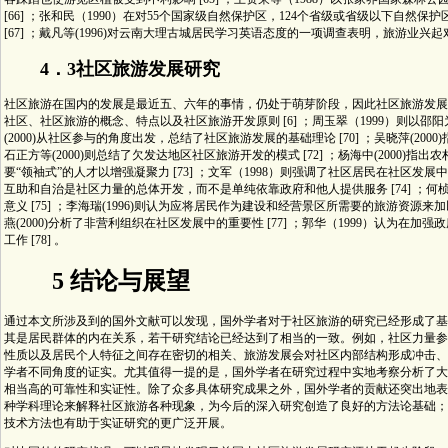
[66] ；张和民（1990）在对55个国家级自然保护区，124个省级或省级以下自
[67] ；戴凡等(1996)对云南大理古城居民学习英语态度的一项调查表明，旅游业兴起
4．3社区旅游发展研究
社区旅游在国内的发展是最近五、六年的事情，仍处于萌芽阶段，因此社区旅游发展的
社区、社区旅游的概念、特点以及社区旅游开发原则 [6] ；周玉翠（1999）则以邵阳
(2000)从社区参与的角度出发，总结了社区旅游发展的基础理论 [70] ；吴晓萍(200
石正方等(2000)则总结了欠发达地区社区旅游开发的模式 [72] ；杨海中(2000
要“领袖式”的人才以增强凝聚力 [73] ；文军（1998）则强调了社区居民在社区
互助和自治是社区力量的总体开发，而不是单纯依靠政府和他人提供服务 [74] ；何
意义 [75] ；李海瑞(1996)则认为应将居民作为建设和经营景区所需要的旅游资源来
燕(2000)分析了非营利组织在社区发展中的重要性 [77] ；郭华（1999）认为
工作 [78] 。
5 结论与展望
通过本文所涉及到的国外文献可以发现，国外学者对于社区旅游的研究已经形成了基
其是居民群体的内在关系，若干研究结论已经达到了相当的一致。例如，社区力量参
性质以及居民个人特征之间存在密切的相关、旅游发展会对社区内部结构形成冲击、
学者不同角度的证实。尤其值得一提的是，国外学者在研究过程中实地考察分析了大
相当高的可靠性和实证性。除了众多具体研究成果之外，国外学者的贡献还突出地表
种学科理论来解释社区旅游各种现象，为今后的深入研究创造了良好的方法论基础；
技术方法也有助于实证研究的更广泛开展。