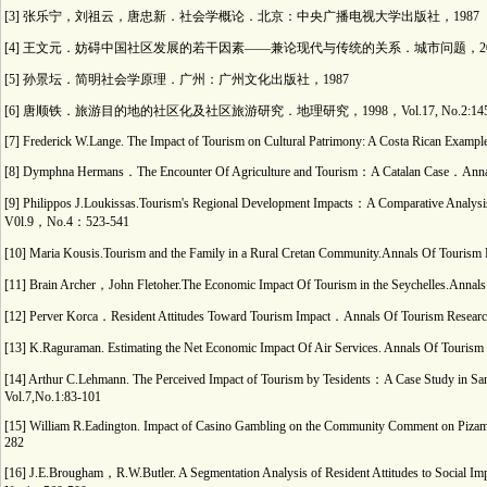
[3] 张乐宁，刘祖云，唐忠新．社会学概论．北京：中央广播电视大学出版社，1987
[4] 王文元．妨碍中国社区发展的若干因素——兼论现代与传统的关系．城市问题，2000，N
[5] 孙景坛．简明社会学原理．广州：广州文化出版社，1987
[6] 唐顺铁．旅游目的地的社区化及社区旅游研究．地理研究，1998，Vol.17, No.2:145-
[7] Frederick W.Lange. The Impact of Tourism on Cultural Patrimony: A Costa Rican Example
[8] Dymphna Hermans．The Encounter Of Agriculture and Tourism：A Catalan Case．Annals
[9] Philippos J.Loukissas.Tourism's Regional Development Impacts：A Comparative Analy
V0l.9，No.4：523-541
[10] Maria Kousis.Tourism and the Family in a Rural Cretan Community.Annals Of To
[11] Brain Archer，John Fletoher.The Economic Impact Of Tourism in the Seychelles.
[12] Perver Korca．Resident Attitudes Toward Tourism Impact．Annals Of Tourism R
[13] K.Raguraman. Estimating the Net Economic Impact Of Air Services. Annals Of T
[14] Arthur C.Lehmann. The Perceived Impact of Tourism by Tesidents：A Case Study in San
Vol.7,No.1:83-101
[15] William R.Eadington. Impact of Casino Gambling on the Community Comment on Pizam 
282
[16] J.E.Brougham，R.W.Butler. A Segmentation Analysis of Resident Attitudes to Soci