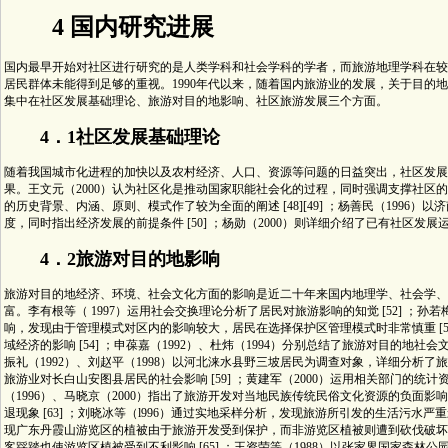
4 国内研究进展
国内最早开始对社区进行研究的是人类学科和社会学科的学者，而旅游地理学科在较
居民群体未能得到足够的重视。1990年代以来，随着国内旅游业的发展，关于目的
集中在社区发展基础理论、旅游对目的地影响、社区旅游发展三个方面。
4．1社区发展基础理论
随着我国城市化进程的加快以及农村经济、人口、资源等问题的日益突出，社区发展
果。王文元（2000）认为社区化是推动国家职能社会化的过程，同时强调支撑社区的是传统文化
的历史背景、内涵、原则、模式作了较为全面的阐述 [48][49] ；杨善民（199
度，同时指出经济发展的前提条件 [50] ；杨勋（2000）则详细介绍了已有社区发展运动
4．2旅游对目的地影响
旅游对目的地经济、环境、社会文化方面的影响是近二十年来国内地理学、社会学、
富。李有根等（ 1997）运用社会交换理论分析了居民对旅游影响的知觉 [52] ；孙
响，发现由于管理模式对区内的影响较大，居民在选择保护区管理模式时非常慎重 [53
域经济的影响 [54] ；申葆嘉（1992）、杜炜（1994）分别总结了旅游对目的地社会文
振礼（1992）、刘赵平（1998）以河北涞水县野三坡居民为调查对象，详细分析了旅游对当
旅游业对长白山安图县居民的社会影响 [59] ；黄建军（2000）运用相关部门的统计
（1996）、马晓京（2000）指出了旅游开发对当地民族传统民俗文化资源的负面影响 [6
退现象 [63] ；刘晓冰等（l996）通过实地采样分析，发现旅游所引发的生活污水严重
现广东丹霞山游览区的植被由于旅游开发受到保护，而非游览区植被则遭到砍伐破坏
客踩踏也使游览区植被受到不利影响 [65] ；王资荣等（1988）以张家界国家森