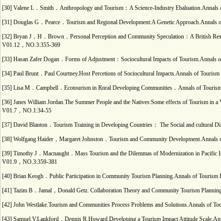
[30] Valene L．Smith．Anthropology and Tourism：A Science-Industry Ebaluation.Annals of
[31] Douglas G．Pearce．Tourism and Regional Development:A Genetic Approach.Annals
[32] Bryan J．H．Brown．Personal Perception and Community Speculation：A British Reso
V01.12，NO.3:355-369
[33] Hasan Zafer Dogan．Forms of Adjustment：Sociocultural Impacts of Tourism.Annals
[34] Paul Brunt．Paul Courtney.Host Percetions of Sociocultural Impacts.Annals of Touri
[35] Lisa M．Campbell．Ecotourism in Rnral Developing Communities．Annals of Tour
[36] Janes William Jordan.The Summer People and the Natives:Some effects of Tourism in 
V01.7，NO.1:34-55
[37] David Blanton．Tourism Training in Developing Countries： The Social and cultural Di
[38] Wolfgang Haider，Margaret Johnston．Tourism and Community Development.Annal
[39] Timothy J．Macnaught．Mass Tourism and the Dilemmas of Modernization in Pacifi
V01.9，NO.3:359-381
[40] Brian Keogh．Public Participation in Community Tourism Planning.Annals of Touris
[41] Tazim B．Jamal，Donald Getz. Collaboration Theory and Community Tourism Planni
[42] John Westlake.Tourism and Communities Process Problems and Solutions.Annals of
[43] Samuel V.Lankford，Dennis R.Howard.Developing a Tourism Impact Attitude Scale.