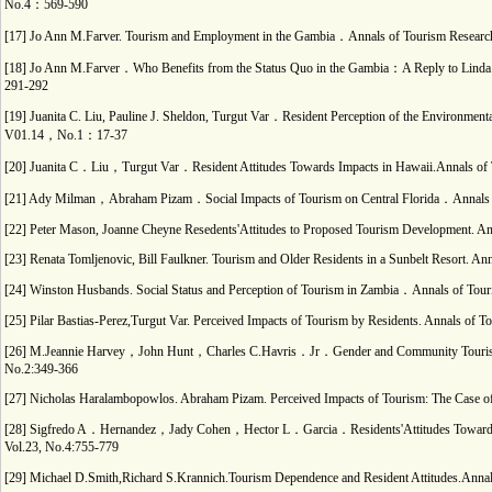
No.4：569-590
[17] Jo Ann M.Farver. Tourism and Employment in the Gambia．Annals of Tourism Rese
[18] Jo Ann M.Farver．Who Benefits from the Status Quo in the Gambia：A Reply to 
291-292
[19] Juanita C. Liu, Pauline J. Sheldon, Turgut Var．Resident Perception of the Environ
V01.14，No.1：17-37
[20] Juanita C．Liu，Turgut Var．Resident Attitudes Towards Impacts in Hawaii.Annals
[21] Ady Milman，Abraham Pizam．Social Impacts of Tourism on Central Florida．Anna
[22] Peter Mason, Joanne Cheyne Resedents'Attitudes to Proposed Tourism Development. An
[23] Renata Tomljenovic, Bill Faulkner. Tourism and Older Residents in a Sunbelt Resort. A
[24] Winston Husbands. Social Status and Perception of Tourism in Zambia．Annals of Tour
[25] Pilar Bastias-Perez,Turgut Var. Perceived Impacts of Tourism by Residents. Annals of 
[26] M.Jeannie Harvey，John Hunt，Charles C.Havris．Jr．Gender and Community Tourism D
No.2:349-366
[27] Nicholas Haralambopowlos. Abraham Pizam. Perceived Impacts of Tourism: The Case o
[28] Sigfredo A．Hernandez，Jady Cohen，Hector L．Garcia．Residents'Attitudes Towards an
Vol.23, No.4:755-779
[29] Michael D.Smith,Richard S.Krannich.Tourism Dependence and Resident Attitudes.An