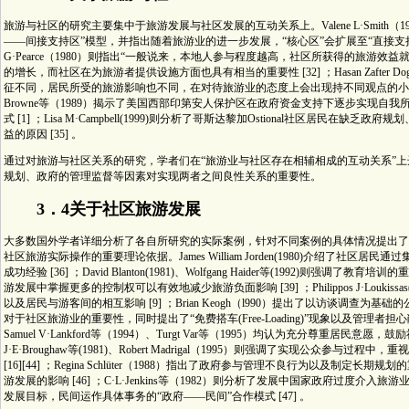
旅游与社区的研究主要集中于旅游发展与社区发展的互动关系上。Valene L·Smith
——间接支持区”模型，并指出随着旅游业的进一步发展，“核心区”会扩展至“直接支持区”，
G·Pearce（1980）则指出“一般说来，本地人参与程度越高，社区所获得的旅游效益就越大” [3
的增长，而社区在为旅游者提供设施方面也具有相当的重要性 [32] ；Hasan Zafter Dogan
征不同，居民所受的旅游影响也不同，在对待旅游业的态度上会出现持不同观点的小群体，从而引
Browne等（1989）揭示了美国西部印第安人保护区在政府资金支持下逐步实现
式 [1] ；Lisa M·Campbell(1999)则分析了哥斯达黎加Ostional社区居
益的原因 [35] 。
通过对旅游与社区关系的研究，学者们在“旅游业与社区存在相辅相成的互动关系”
规划、政府的管理监督等因素对实现两者之间良性关系的重要性。
3．4关于社区旅游发展
大多数国外学者详细分析了各自所研究的实际案例，针对不同案例的具体情况提出了
社区旅游实际操作的重要理论依据。James William Jorden(1980)介绍了
成功经验 [36] ；David Blanton(1981)、Wolfgang Haider等(1992)则强调了教育培训的重
游发展中掌握更多的控制权可以有效地减少旅游负面影响 [39] ；Philippos J·Louk
以及居民与游客间的相互影响 [9] ；Brian Keogh（l990）提出了以访谈调查为基础的公众参
对于社区旅游业的重要性，同时提出了“免费搭车(Free-Loading)”现象以及管理者担心削弱自身
Samuel V·Lankford等（1994）、Turgt Var等（1995）均认为充分尊重居民意愿
J·E·Broughaw等(1981)、Robert Madrigal（1995）则强调了实现公
[16][44] ；Regina Schlüter（1988）指出了政府参与管理不良行为以及制定长期规划的重
游发展的影响 [46] ；C·L·Jenkins等（1982）则分析了发展中国家政府过
发展目标，民间运作具体事务的“政府——民间”合作模式 [47] 。