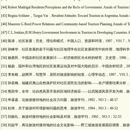
[44] Robert Madrigal Residents'Perceptions and the Ro1e of Government. Anrals of Tou
[45] Regina Schluter，Turgut Var．Resident Attitudes Toward Tourism in Argentina.Anna
[46] Maureen G.Reed.Power Relations and Community-based Tourism Planning.Annals o
[47] C.L.Jenkins,B.M.Henry.Government Involvement in Tourism in Developing Countrie
[48] 陈涛．社区发展：历史、理论和模式．中国人口、资源和环境，1997，V01.7，No.
[49] 孙峰华．社区发展的若干问题与社区地理学在社区发展研究中的作用．地理科学进展，19
[50] 杨善民．中国农村社区发展探讨——对济南郊区冷水村的研究．文史哲，1996，NO.
[51] 杨勋．国外和台湾地区的社区发展运动及对中国大陆的启示．中国农村经济，2000，
[52] 李有根，赵两萍，邹慧萍．居民对旅游影响的知觉．心理学动态，1997，V01.5，NO
[53] 孙若梅．福建武夷山自然保护区对社区居民生活的影响——农户调查结果分析．林业经
[54] 熊邵华，全华．论自然风景开发的区域经济效应——以武陵源风景开发为例．旅游学刊
[55] 申葆嘉．论旅游接待地的社会压力问题．旅游学刊，1992，NO.3：48-57
[56] 杜炜．关于旅游对环境影响问题的思考．旅游学刊，1994，NO.3：49-52
[57] 刘振礼．旅游对接待地的社会影响及对策．旅游学刊，1992，NO.3：52-55
[58] 刘赵平．再论旅游对接待地的社会文化影响——野三坡旅游发展跟踪调查．旅游学刊，1