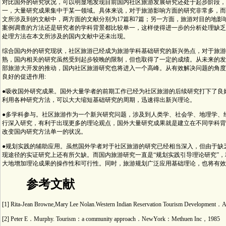
对比国外的研究状况，可以明显地发现目前国内社区旅游发展研究还处于起步阶段，
一，大量研究成果集中于某一领域。具体来说，对于旅游影响方面的研究非常多，而
文所涉及到的文献中，两方面的文献分别为17篇和7篇；另一方面，旅游对目的地
案例调查的方法还是研究者的学科背景都比较单一，这样使得进一步的分析处理缺乏
处理方法在本文所涉及的国内文献中还未出现。
综合国内外的研究现状，社区旅游已经成为旅游学科基础研究的新兴热点，对于旅游
熟，国内相关的研究虽然受到起步较晚的限制，但也取得了一定的成绩。从未来的发
部旅游大开发的推动，国内社区旅游研究也将进入一个高峰。从有效解决问题的角度
良好的促进作用:
●吸收国外研究成果。国外大量学者的前期工作已经为社区旅游的后续研究打下了良
利用各种研究方法，可以大大缩短基础研究的周期，迅速得出新兴理论。
●多学科参与。社区旅游作为一个新兴研究问题，涉及到人类学、社会学、地理学、
行深入研究，有利于出现更多的理论观点，国外大量研究成果就是建立在不同学科背
改变国内研究方法单一的状况。
●规划实践的辅助应用。虽然国外学者对于社区旅游的研究已经相当深入，但由于缺
现途径的实证研究上还有所欠缺。而国内旅游研究一直是“规划实践引导理论研究”
大地增加理论成果的操作性和可行性。同时，旅游规划广泛应用基础理论，也将有效
参考文献
[1] Rita-Jean Browne,Mary Lee Nolan.Western Indian Reservation Tourism Developm
[2] Peter E．Murphy. Tourism：a community approach．NewYork：Methuen Inc，1985