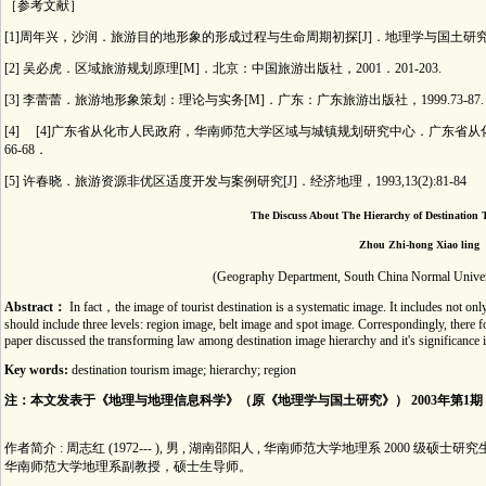
［参考文献］
[1]周年兴，沙润．旅游目的地形象的形成过程与生命周期初探[J]．地理学与国土研究，2001
[2] 吴必虎．区域旅游规划原理[M]．北京：中国旅游出版社，2001．201-203.
[3] 李蕾蕾．旅游地形象策划：理论与实务[M]．广东：广东旅游出版社，1999.73-87.
[4] [4]广东省从化市人民政府，华南师范大学区域与城镇规划研究中心．广东省从化
66-68．
[5] 许春晓．旅游资源非优区适度开发与案例研究[J]．经济地理，1993,13(2):81-84
The Discuss About The Hierarchy of Destination
Zhou Zhi-hong Xiao ling
(Geography Department, South China Normal Unive
Abstract：
In fact，the image of tourist destination is a systematic image. It includes not o
should include three levels: region image, belt image and spot image. Correspondingly, ther
paper discussed the transforming law among destination image hierarchy and it's significance 
Key words:
destination tourism image; hierarchy; region
注：本文发表于《地理与地理信息科学》（原《地理学与国土研究》） 2003年第1期
作者简介 : 周志红 (1972--- ), 男 , 湖南邵阳人 , 华南师范大学地理系 2000 级硕
华南师范大学地理系副教授，硕士生导师。