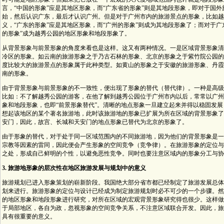
言，“中国的形象”应是其地区形象，而“广东省的形象”则是其地段形象，即对于国
始，然后认识广东，最后才认识广州。但是对于广州市内的旅游景点的形象，比如越
义，“广东的形象”应是其地区形象，而“广州的形象”则成为其地段形象了；而对于广
的形象”成为越秀公园的地区形象和地段形象了。
从背景形象与前景形象的角度来看也是这样。这又有两种情况。一是区域背景形象清
冷区的形象。如云南的旅游形象之于乃古石林的形象、北京的形象之于紫竹院公园的
度比较大的旅游景点的形象属于此种类型。如黄山的形象之于安徽的旅游形象、丹霞
南的形象。
由于背景形象与前景形象的不一致性，便出现了形象的替代（替代律）。一种是高级
比如：不了解越秀公园的游客，在他了解到越秀公园位于广州市内以后，常常以广州
象和地段形象，也即“前景形象替代”。清晰的地点形象一旦建立起来并得以稳固发
想起该地区的某个著名旅游地，此时该旅游地的形象已扩展为所在区域的背景形象了
安门，因此，故宫、长城和天安门的地点形象已替代为北京的形象了。
由于形象的替代，对于处于同一区域范围内的不同旅游地，因为他们的背景形象是一
宗教等因素的雷同，因此便会产生形象的空间竞争（竞争律）。在旅游形象的定位与
之处，形成自己鲜明的个性，以避免恶性竞争。同时也要注意区域内的形象分工与协
3. 旅游地形象的层次性在地区旅游发展与规划中的意义
旅游规划已进入形象策划的崭新阶段。我国绝大部分省市都已经制定了旅游发展总体
划来进行。旅游形象的定位与设计已经成为制定旅游规划时必不可少的一个步骤。然
的地区形象和地段形象进行研究，对所在区域的宏观背景形象研究得也很少。这样做
于局部地区，各自为政，忽视形象的空间竞争关系，不注意区域联合开发。因此，旅
具有很重要的意义。