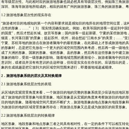
有等级层次性。与此相对应的旅游地形象也就必然具有等级层次性。例如珠三角旅游
深圳、珠海等旅游地所组成的，相应的就有广州的旅游形象、珠三角的旅游形象、粤
1.2 旅游地形象层次性的现实存在
“旅游者对目的地感知的第一个内容和要求就是感知目的地所在的地理空间位置，这
点性的形象，……” ［ 3］ 现实情况确实如此。例如，欧美等国的游客一提起到中
的国度”，然后才想起长城、故宫等形象；国内游客一提起新疆、宁夏的某些旅游地
烟直，长河落日圆”的景象；提起苏州、杭州，就会想起“江南水乡”的美景；……“亚洲
宁夏、苏杭等地的旅游点在旅游者脑海中的最初形象，在此基础上才形成旅游地的具
的形象时，总是把它先放在一个更大的区域空间范围内来考虑，然后再一级一级地生
成了大洲的形象、国家的形象、省的形象、县的形象，然后再在这些形象当中建立旅
形象的烙印，受前一级形象的影响。随着地域范围的逐渐缩小，旅游者脑海中的目的
意识到，或者说并没有有意识的去这样做，但却是实实在在存在的。应该指出的是，
象的生成就越是把它放到大的区域空间范围来进行，即遵循地域递减规律。
2．旅游地形象系统的层次及其转换规律
2.1 旅游地形象系统层次性的表现
从区域的宏观背景角度来看，一个旅游目的地的完整的形象系统至少应该包括地区形
成了旅游地的背景形象与前景形象。地区形象是从宏观的角度来考察旅游目的地的形
目的地的形象。随着地域空间尺度的不断扩大，旅游地形象由地点形象向地段形象和
为旅游目的地的区域背景形象而存在；而旅游点形象又总是成为旅游区的前景形象。
2.2 旅游地形象系统层次的转换规律
地区形象、地段形象和地点形象三者之间具有相对性，在一定的条件下可以相互转化 
时可能是地区形象，但如果把它放在一个宏观的大尺度地域范围内也许就是地段形象