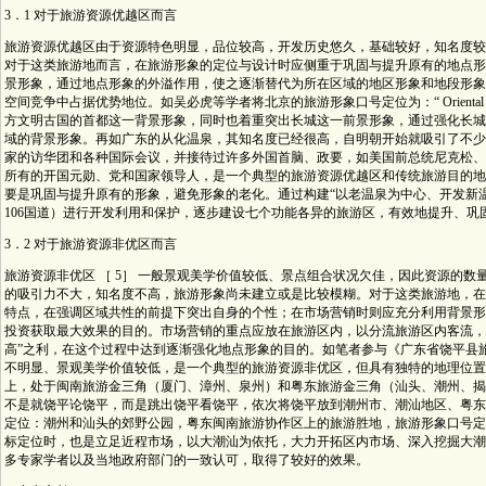
3．1 对于旅游资源优越区而言
旅游资源优越区由于资源特色明显，品位较高，开发历史悠久，基础较好，知名度较
对于这类旅游地而言，在旅游形象的定位与设计时应侧重于巩固与提升原有的地点形
景形象，通过地点形象的外溢作用，使之逐渐替代为所在区域的地区形象和地段形象
空间竞争中占据优势地位。如吴必虎等学者将北京的旅游形象口号定位为：“ Oriental Capit
方文明古国的首都这一背景形象，同时也着重突出长城这一前景形象，通过强化长城
域的背景形象。再如广东的从化温泉，其知名度已经很高，自明朝开始就吸引了不少文
家的访华团和各种国际会议，并接待过许多外国首脑、政要，如美国前总统尼克松、
所有的开国元勋、党和国家领导人，是一个典型的旅游资源优越区和传统旅游目的地
要是巩固与提升原有的形象，避免形象的老化。通过构建“以老温泉为中心、开发新温泉
106国道）进行开发利用和保护，逐步建设七个功能各异的旅游区，有效地提升、巩固
3．2 对于旅游资源非优区而言
旅游资源非优区 ［ 5］ 一般景观美学价值较低、景点组合状况欠佳，因此资源的
的吸引力不大，知名度不高，旅游形象尚未建立或是比较模糊。对于这类旅游地，在
特点，在强调区域共性的前提下突出自身的个性；在市场营销时则应充分利用背景形
投资获取最大效果的目的。市场营销的重点应放在旅游区内，以分流旅游区内客流，实
高”之利，在这个过程中达到逐渐强化地点形象的目的。如笔者参与《广东省饶平县
不明显、景观美学价值较低，是一个典型的旅游资源非优区，但具有独特的地理位置
上，处于闽南旅游金三角（厦门、漳州、泉州）和粤东旅游金三角（汕头、潮州、揭
不是就饶平论饶平，而是跳出饶平看饶平，依次将饶平放到潮州市、潮汕地区、粤东
定位：潮州和汕头的郊野公园，粤东闽南旅游协作区上的旅游胜地，旅游形象口号定
标定位时，也是立足近程市场，以大潮汕为依托，大力开拓区内市场、深入挖掘大潮
多专家学者以及当地政府部门的一致认可，取得了较好的效果。