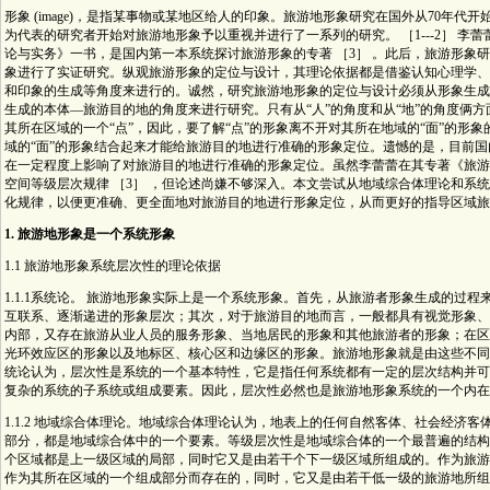
形象 (image)，是指某事物或某地区给人的印象。旅游地形象研究在国外从70年
为代表的研究者开始对旅游地形象予以重视并进行了一系列的研究。 ［1---2］ 李
论与实务》一书，是国内第一本系统探讨旅游形象的专著 ［3］ 。此后，旅游形象
象进行了实证研究。纵观旅游形象的定位与设计，其理论依据都是借鉴认知心理学、
和印象的生成等角度来进行的。诚然，研究旅游地形象的定位与设计必须从形象生成
生成的本体—旅游目的地的角度来进行研究。只有从“人”的角度和从“地”的角度俩
其所在区域的一个“点”，因此，要了解“点”的形象离不开对其所在地域的“面”的形
域的“面”的形象结合起来才能给旅游目的地进行准确的形象定位。遗憾的是，目前
在一定程度上影响了对旅游目的地进行准确的形象定位。虽然李蕾蕾在其专著《旅游
空间等级层次规律 ［3］ ，但论述尚嫌不够深入。本文尝试从地域综合体理论和系
化规律，以便更准确、更全面地对旅游目的地进行形象定位，从而更好的指导区域旅
1. 旅游地形象是一个系统形象
1.1 旅游地形象系统层次性的理论依据
1.1.1系统论。 旅游地形象实际上是一个系统形象。首先，从旅游者形象生成的过
互联系、逐渐递进的形象层次；其次，对于旅游目的地而言，一般都具有视觉形象、
内部，又存在旅游从业人员的服务形象、当地居民的形象和其他旅游者的形象；在区
光环效应区的形象以及地标区、核心区和边缘区的形象。旅游地形象就是由这些不同
统论认为，层次性是系统的一个基本特性，它是指任何系统都有一定的层次结构并可
复杂的系统的子系统或组成要素。因此，层次性必然也是旅游地形象系统的一个内在
1.1.2 地域综合体理论。地域综合体理论认为，地表上的任何自然客体、社会经济
部分，都是地域综合体中的一个要素。等级层次性是地域综合体的一个最普遍的结构
个区域都是上一级区域的局部，同时它又是由若干个下一级区域所组成的。作为旅游
作为其所在区域的一个组成部分而存在的，同时，它又是由若干低一级的旅游地所组