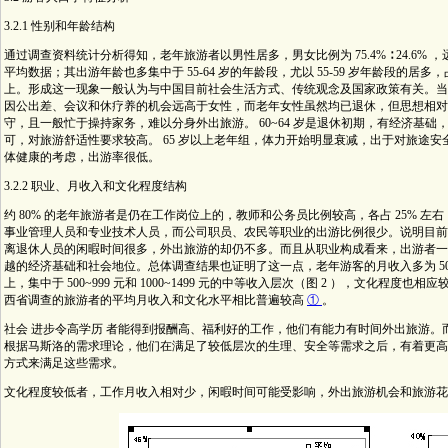
3.2.1 性别和年龄结构
通过调查资料统计分析得知，老年旅游者以男性居多，男女比例为 75.4% ∶ 24.6% 
平均数据；其出游年龄也多集中于 55-64 岁的年龄段，尤以 55-59 岁年龄段的居多
上。形成这一现象一般认为与中国目前社会生活方式、传统观念及国家政策有关。当
因公出差、会议和休疗养的机会远高于女性，而老年女性虽然均已退休，但思想相对
守，且一般忙于操持家务，难以分身外出旅游。 60~64 岁是退休初期，有经济基础
可，对旅游舒适性要求较高。 65 岁以上老年组，体力开始明显衰减，出于对旅途安
体健康的考虑，出游率很低。
3.2.2 职业、月收入和文化程度结构
约 80% 的老年旅游者是仍在工作岗位上的，教师和公务员比例较高，各占 25% 左
事业管理人员和专业技术人员，而公司职员、农民等职业的出游比例很少。说明目前
离退休人员的闲暇时间很多，外出旅游的却仍不多。而且从职业构成看来，出游者一
越的经济基础和社会地位。总体调查结果也证明了这一点，老年游客的月收入多为 50
上，集中于 500~999 元和 1000~1499 元的中等收入层次（图 2 ），文化程
西省调查的旅游者的平均月收入和文化水平相比普遍较高
①
。
社会 进步令高学历 者能得到报酬高、福利好的工作，他们有能力有时间外出旅游。
根据马斯洛的需求理论，他们在满足了较低层次的生理、安全等需求之后，有着更高
方式来满足这些需求。
文化程度较低者，工作月收入相对少，闲暇时间可能受影响，外出旅游机会和旅游花