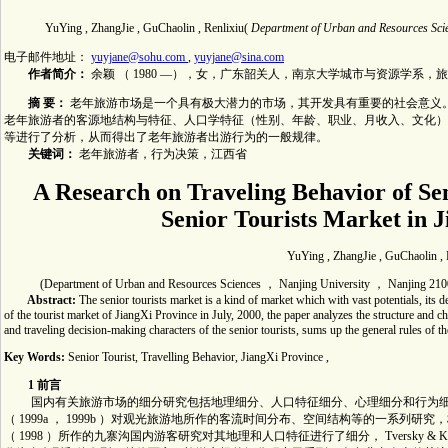
YuYing , ZhangJie , GuChaolin , Renlixiu(
Department of Urban and Resources Sci
电子邮件地址：
yuyjane@sohu.com
,
yuyjane@sina.com
作者简介：
余颖 （ 1980 —），女，广东韶关人，南京大学城市与资源学系
摘
要：
老年旅游市场是一个具有极大潜力的市场，其开发具有重要的社会意义。文章
老年旅游者的客源地结构与特征、人口学特征（性别、年龄、职业、月收入、文化）
等进行了分析，从而得出了老年旅游者出游行为的一般规律。
关键词：
老年旅游者，行为决策，江西省
A Research on Traveling Behavior of Sen
Senior Tourists Market in 
YuYing , ZhangJie , GuChaolin , 
(Department of Urban and Resources Sciences ， Nanjing University ， Nanjing 210
Abstract:
The senior tourists market is a kind of market which with vast potentials, its
of the tourist market of JiangXi Province in July, 2000, the paper analyzes the structure and c
and traveling decision-making characters of the senior tourists, sums up the general rules of th
Key Words:
Senior Tourist, Travelling Behavior, JiangXi Province ,
1 前言
国内有关旅游市场的细分研究包括地理细分、人口特征细分、心理细分和行为细分等
（ 1999a ， 1999b ）对观光旅游地所作的客流时间分布、空间结构等的一系列研
（ 1998 ）所作的九寨沟国内游客研究对其地理和人口特征进行了细分， Tversky & Kah