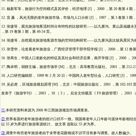
10. 佟新，人口社会学 [M] ，北京：北京大学出版社。 2000 。第 212-235 页。
11. 杨新军等，旅游行为空间模式及其评价，经济地理 [J] ， 2000 ，第 20 卷第 4 期，第 
12. 宜 矗 ，风光无限的老年旅游市场，市场与人口分析 [J] ， 1997 ，第 3 卷第 3 期，第
13. 张捷等，观光旅游地客流时间分布特性的比较研究——以九寨沟、黄山及福建永安桃源
，第 19 卷第 1 期，第 49-54 页。
14. 张捷等，自然观光旅游地客源市场的空间结构研究——以九寨沟及比较风景区为例，地理学报 [J
15. 张雪华，论发展老年旅游业，广西经济管理干部学院学报 [J] ， 2000 ，第 12 卷第 3
16. 张再生，中国人口老龄化的特征及其社会和经济后果，南开学报 [J] ， 2000 ， 2000 
17. 陶卓明，胡静主编，旅游市场学 [M] ，北京：高等教育出版社。 2001 ，第 212-23
18. 人口研究编辑部， 1999 年 2 月 20 日：中国跨入老年型社会，人口研究 [J] ， 1999
19. 吴必虎 ，区域旅游规划原理 [M] ，北京：中国旅游出版社， 2001 ，第 102-103 
发表于《旅游学刊》， 2003 ， 18 （ 3 ）。后全文转载至《 F9 旅游管理》， 200
①
本研究资料来源为 2000 年江西旅游规划市场调查表。
②
世界各国对老年旅游者的统计口径不一致。我国将老年人口年龄与退休年龄相结合，规
以 55 岁为界进行旅游客源统计。 故文章 选取以 55 岁为界。
③
调查中有些老年旅游者由于未带老花眼镜或不识字没有参与调查。故人数偏少。