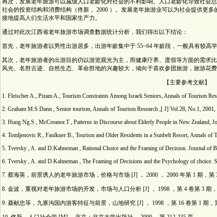
再次，发展老年旅游可以减缓人口老龄化对社会的不利影响。人口老龄化导致社会总
社会的投资结构和消费结构（佟新， 2000 ）。发展老年旅游业可以为社会提供更多的
接地提高人们生活水平和国家生产力。
通过对此次江西省老年旅游市场调查数据统计分析，我们得出以下结论：
首先，老年旅游者以男性出游居多，出游年龄集中于 55~64 年龄段，一般具有较
其次，老年旅游者的出游目的仍以游览观光为主，而健康疗养、度假等方面的需求比
风光、名胜古迹、自然生态、革命胜地的兴趣较大，倾向于喜欢参团旅游，旅游花费
【主要参考文献】
1. Fleischer A., Pizam A., Tourism Constraints Among Israeli Seniors, Annals of Tourism Res
2. Graham M.S Dann , Senior tourism, Annals of Tourism Research ,[ J] Vol.28, No.1, 2001,
3. Hung Ng.S , McCreanor.T , Patterns in Discourse about Elderly People in New Zealand, Jo
4. Tomljenovic R., Faulkner B., Tourism and Older Residents in a Sunbelt Resort, Annals of 
5. Tversky , A. and D.Kahneman , Rational Choice and the Framing of Decision. Journal of 
6. Tversky , A. and D.Kahneman , The Framing of Decisions and the Psychology of choice. 
7. 蔡海英，前景诱人的老年旅游市场，价格与市场 [J] ， 2000 ， 2000 年第 1 期，第 3
8. 金波，重视对老年旅游市场的开发，市场与人口分析 [J] ， 1998 ，第 4 卷第 3 期，第
9. 聂献忠等，九寨沟国内游客特征与前景，山地研究 [J] ， 1998 ，第 16 卷第 1 期，第 