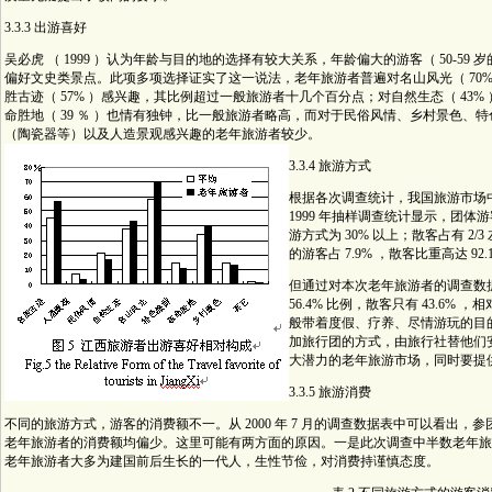
3.3.3 出游喜好
吴必虎 （ 1999 ）认为年龄与目的地的选择有较大关系，年龄偏大的游客（ 50-59 
偏好文史类景点。此项多项选择证实了这一说法，老年旅游者普遍对名山风光（ 70%
胜古迹（ 57% ）感兴趣，其比例超过一般旅游者十几个百分点；对自然生态（ 43%
命胜地（ 39 ％ ）也情有独钟，比一般旅游者略高，而对于民俗风情、乡村景色、特
（陶瓷器等）以及人造景观感兴趣的老年旅游者较
少。
3.3.4 旅游方式
根据各次调查统计，我国旅游市场
1999 年抽样调查统计显示，团体游
游方式为 30% 以上；散客占有 2
的游客占 7.9% ，散客比重高达 92.
但通过对本次老年旅游者的调查数
56.4% 比例，散客只有 43.6
般带着度假、疗养、尽情游玩的目
加旅行团的方式，由旅行社替他们
大潜力的老年旅游市场，同时要提
3.3.5 旅游消费
不同的旅游方式，游客的消费额不一。从 2000 年 7 月的调查数据表中可以看出
老年旅游者的消费额均偏少。这里可能有两方面的原因。一是此次调查中半数老年旅
老年旅游者大多为建国前后生长的一代人，生性节俭，对消费持谨慎态度。