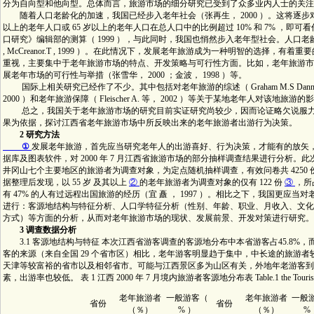
分为自向型和他向型。总体而言，旅游市场的细分研究已受到了众多业内人士的关注
随着人口老龄化的加速，我国已经步入老年社会（张再生， 2000 ）。这将逐步对
以上的老年人口或 65 岁以上的老年人口在总人口中的比例超过 10% 和 7% ，即可
口研究》编辑部的测算（ 1999 ），与此同时，我国也悄然步入老年型社会。人口老龄化
, McCreanor.T , 1999 ）。在此情况下，发展老年旅游成为一种明智的选择
重视，主要集中于老年旅游市场的特点、开发策略与可行性方面。比如，老年旅游市场的特点
展老年市场的可行性与举措（张雪华， 2000 ；金波， 1998 ）等。
国际上相关研究已经作了不少。其中包括对老年旅游的综述（ Graham M.S Dann , 200
2000 ）和老年旅游保障（ Fleischer A. 等， 2002 ）等关于某地老年人对该
总之，我国关于老年旅游市场的研究目前实证研究尚较少，因而论证略欠说服力。本文
果为依据，探讨江西省老年旅游市场中所反映出来的老年旅游者出游行为决策。
2 研究方法
①
发展老年旅游，首先应当研究老年人的出游喜好、行为决策，才能有的放矢，设计合适
据库及图表软件，对 2000 年 7 月江西省旅游市场的部分抽样调查结果进行分析
井冈山七个主要地区的旅游者为调查对象，为定点随机抽样调查，有效问卷共 4250
据整理后发现，以 55 岁 及其以上
②
的老年旅游者为调查对象的仅有 122 份
③
，所
有 47% 的人有过远程出国旅游的经历（宜 矗 ， 1997 ）。相比之下，我国更应当
进行：客源地结构与特征分析、人口学特征分析（性别、年龄、职业、月收入、文化
方式）等方面的分析，从而对老年旅游市场的现状、发展前景、开发对策进行研究。
3 调查数据分析
3.1 客源地结构与特征 本次江西省游客调查的客源地分布中本省游客占45.8%，而
客的来源（来自全国 29 个省市区）相比，老年游客明显趋于集中，中长途的旅游
天津等较富裕的省市以及相邻省市。可能与江西景区多为山区有关，外地年老游客到
素，出游率也较低。 表 1 江西 2000 年 7 月境内旅游者客源地分布表 Table.1 the Tourism Market D
老年旅游者
一般游客（
老年旅游者
一般
省份
省份
（％）
% ）
（％）
%