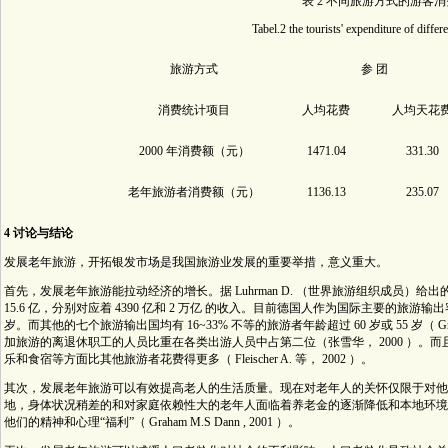
表 2 不同旅游方式的游客
Tabel.2 the tourists' expenditure of differ
旅游方式
参 团
消费统计项目
人均花费
人均天花
2000 年消费额（元）
1471.04
331.30
老年旅游者消费额（元）
1136.13
235.07
4 讨论与结论
发展老年旅游，开拓银发市场是我国旅游业发展的重要举措，意义重大。
首先，发展老年旅游能拉动经济的增长。据 Luhrman D. （世界旅游组织成员）给出的数据，
15.6 亿，分别对应着 4390 亿和 2 万亿 的收入。目前德国人作为国际主要的旅游输出客
岁。而其他的七个旅游输出国均有 16~33% 不等的旅游者年龄超过 60 岁或 55 岁（ Grah
加旅游的离退休职工的人员比重在各类出游人员中占第二位（张雪华， 2000 ）。
乐和食宿等方面比其他旅游者花费得更多（ Fleischer A. 等， 2002 ）。
其次，发展老年旅游可以有效提高老人的生活质量。现在对老年人的关怀仅限于对他
地，身体状况稍差的和对家庭依赖性大的老年人面临着养老金的逐渐降低和本地环境
他们的精神和心理“福利”（ Graham M.S Dann , 2001 ）。