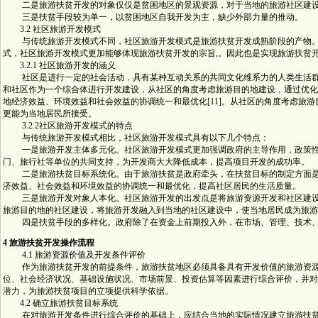
二是旅游扶贫开发的对象仅仅是贫困地区的景观资源，对于当地的旅游社区建设
三是扶贫手段较为单一，以贫困地区自我开发为主，缺少外部力量的推动。
3.2 社区旅游开发模式
与传统旅游开发模式不同，社区旅游开发模式是旅游扶贫开发成熟阶段的产物。
式，社区旅游开发模式更加能够体现旅游扶贫开发的宗旨,。因此也是实现旅游扶贫
3.2.1 社区旅游开发的涵义
社区是进行一定的社会活动，具有某种互动关系的共同文化维系力的人类生活群
和社区作为一个综合体进行开发建设，从社区的角度考虑旅游目的地建设，通过优化
地经济效益、环境效益和社会效益的协调统一和最优化[11]。从社区的角度考虑旅
更能为当地居民所接受。
3.2.2社区旅游开发模式的特点
与传统旅游开发模式相比，社区旅游开发模式具有以下几个特点：
一是旅游开发主体多元化。社区旅游开发模式更加强调政府的主导作用，政策性
门、旅行社等单位的共同支持，为开发商大大降低成本，提高项目开发的成功率。
二是旅游扶贫目标系统化。由于旅游扶贫是政府牵头，在扶贫目标的制定方面是
济效益、社会效益和环境效益的协调统一和最优化，提高社区居民的生活质量。
三是旅游开发对象人本化。社区旅游开发的出发点是将旅游资源开发和社区建设
旅游目的地的社区建设，将旅游开发融入到当地的社区建设中，使当地居民成为旅游
四是扶贫手段的多样化。政府除了在资金上前期投入外，在市场、管理、技术、
4 旅游扶贫开发操作流程
4.1 旅游资源价值及开发条件评价
作为旅游扶贫开发的前提条件，旅游扶贫地区必须具备具有开发价值的旅游资源
位、社会经济状况、基础设施状况、市场前景、投资估算等因素进行综合评价，并对
潜力，为旅游扶贫项目的立项提供科学依据。
4.2 确立旅游扶贫目标系统
在对旅游开发条件进行综合评价的基础上，应结合当地的实际情况建立旅游扶贫