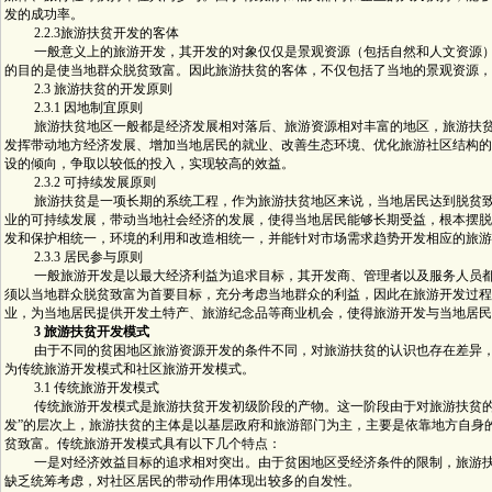
发的成功率。
2.2.3旅游扶贫开发的客体
一般意义上的旅游开发，其开发的对象仅仅是景观资源（包括自然和人文资源）
的目的是使当地群众脱贫致富。因此旅游扶贫的客体，不仅包括了当地的景观资源，
2.3 旅游扶贫的开发原则
2.3.1 因地制宜原则
旅游扶贫地区一般都是经济发展相对落后、旅游资源相对丰富的地区，旅游扶贫
发挥带动地方经济发展、增加当地居民的就业、改善生态环境、优化旅游社区结构的
设的倾向，争取以较低的投入，实现较高的效益。
2.3.2 可持续发展原则
旅游扶贫是一项长期的系统工程，作为旅游扶贫地区来说，当地居民达到脱贫致
业的可持续发展，带动当地社会经济的发展，使得当地居民能够长期受益，根本摆脱
发和保护相统一，环境的利用和改造相统一，并能针对市场需求趋势开发相应的旅游
2.3.3 居民参与原则
一般旅游开发是以最大经济利益为追求目标，其开发商、管理者以及服务人员都
须以当地群众脱贫致富为首要目标，充分考虑当地群众的利益，因此在旅游开发过程
业，为当地居民提供开发土特产、旅游纪念品等商业机会，使得旅游开发与当地居民
3 旅游扶贫开发模式
由于不同的贫困地区旅游资源开发的条件不同，对旅游扶贫的认识也存在差异，
为传统旅游开发模式和社区旅游开发模式。
3.1 传统旅游开发模式
传统旅游开发模式是旅游扶贫开发初级阶段的产物。这一阶段由于对旅游扶贫的认
发”的层次上，旅游扶贫的主体是以基层政府和旅游部门为主，主要是依靠地方自身
贫致富。传统旅游开发模式具有以下几个特点：
一是对经济效益目标的追求相对突出。由于贫困地区受经济条件的限制，旅游扶
缺乏统筹考虑，对社区居民的带动作用体现出较多的自发性。