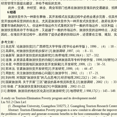
经营管理方面提出建议，并给予相应的支持。
此外，交通、外经贸、林业、商业等部门也将在旅游扶贫项目的交通建设、招商
6 结语
旅游扶贫作为一种新生事物，其开发模式在实践过程中必然会逐步完善，但其作为
贫开放始终应坚持的出发点。尤其是旅游扶贫作为一种开发式扶贫形式，政府在其中
需要市场机制的引入。但这种市场运作方式显然区别于一般的市场运作，社区利益（
旅游扶贫既依存于市场运作，又超越于一般的市场运作。旅游扶贫的这种特点，决定
因此，在项目开发过程中，政府除了提供必要的扶助以外，还需要在立项、规划、实
参考文献：
[1] 吴忠军. 论旅游扶贫[J] 广西师范大学学报 (哲学社会科学版 )，1996，（4）：18 – 2
[2] 高舜礼. 对旅游扶贫的初步探讨 [J].旅游调研 ,1997,（4）：8 – 11.
[3] 杨新军. 旅游开发扶贫的实践研究[J].热带地理,1998,18(4 )：327 – 332.
[4] 连漪. 从资源县看旅游扶贫的功能[J].桂林旅游高等专科学校学报，1999,10(增刊):29
[5] 肖星. 中西部贫困地区旅游扶贫开发探索[J].开发研究 ,1999,（2）：50 –51.
[6] 郑本法. 甘肃旅游扶贫开发研究[J].开发研究 ,1999,（4）：44 –47.
[7] 周歆红. 关注旅游扶贫的核心问题[J].旅游学刊，2002,（1）：17 – 21.
[8] 刘向明. 对我国“旅游扶贫”的几点思考[J].经济地理,2002,22(2 )：241 – 244.
[9] 国家旅游局. 关于开展"三区"建设的基本情况和意见 [J].旅游调研，2002（1）：33 –
[10] 张俊. 广东旅游扶贫落到实处[N].中国旅游报，2002-11-22.
[11] 唐顺铁. 旅游目的地社区化及社区旅游研究 [J].地理研究 ,1 998,17(2 )：145 – 149.
A study on Tourism-Elimination Poverty program and its development model
Liu Yi1.2 Chen Lie1
(1. Zhongshan University, Guangzhou 510275; 2. Guangdong Tourism Research Center
Abstract: Tourism-Elimination Poverty program is a new conduit to alleviate the impoverishe
the problems of poverty and generate economic benefits to the host communities through promot