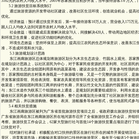
3162元的农村人均收入水平。2001年苏家围景点初步开发，当年接待游客3.6 万人，
5.2 旅游扶贫目标系统制订
通过旅游资源的开发带动社区建设，改善社区生活环境，创造就业机会，提高社
优化。
经济效益：预计通过扶贫开发后，第一年接待游客10万人次，营业收入175万元。
困人口人均收入达到河源市农村人均收入水平。
社会效益：项目建成后直接解决就业70人，间接解决420人，带动周边地区经济
和环境卫生质量，促进社区功能结构的优化。
环境生态效益：坚持环保至上原则，提高沿江农民的生态环保意识，改善东江生态环
准，不造成环境和水污染。
5.3 旅游规划设计思路
东江画廊旅游区总体规划将旅游区划分为木京生态农业、竹园水上观光、苏家围
在规划设计思路上，以社区居民为中心，对于客家民俗资源的开发利用、社区居民的
其中，木京生态农业组团利用原有的蔬菜基地，建设农业生态园，开发参与性强的农
市；苏家围组团的古村落本身既是一个旅游吸引物，又是一个完整的旅游社区，是旅
开发客家擂茶馆、民俗表演馆、客家农具展览馆等民俗文化资源，营造富有客家情调
收渠道；竹园组团利用东江两岸的绿竹长廊，开发以竹文化为主题的竹园景区，建设
与；东江水道作为联系三个组团的水上通道，是规划区的重要组成部分。利用水道这
吸收社区居民参与民俗表演和游船服务。整个总体规划充分体现了社区旅游开发思想
的旅游产品，并以旅游购物、餐饮、表演、游船服务等各种形式，使当地居民式参与
5.4 相关扶贫措施
东江画廊旅游区被列为广东省首批旅游扶贫项目之后，省政府拨出旅游扶贫转项资
广东省旅游局在东江画廊旅游区所在地河源市召开了全省旅游扶贫工作会议，并组织
考察。旅游扶贫工作会议上，62家大型旅行社与首批14个旅游扶贫重点项目进行了
口扶贫对子。
结对旅行社承诺：积极配合对口扶持的景区在旅行社所在的城市开展促销活动，
景区，培育客源市场；积极输送客源到对口扶持的旅游景区，每年至少输送5个旅游