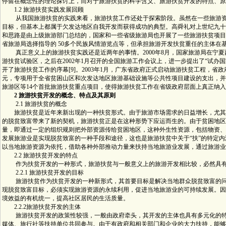
停留在概念性的理论探讨上，而对于旅游扶贫的科学含义、旅游扶贫开发的特点、原
1.2 旅游扶贫实践发展回顾
从我国旅游扶贫的实践来看，旅游扶贫工作还处于探索阶段。虽然在一些旅游资
目标，但基本上都属于欠发达地区自我开发而获得成功的典型。高舜礼对上世纪九十
和思路是由上级旅游部门总结的，国家和一些省级旅游局也开展了一些旅游扶贫项目
省旅游局选择指导的 50多个民族风情游览点等，但承担旅游开发扶贫重任的主体在基层
真正意义上的旅游扶贫实践还是近两年的事情。2000年8月，国家旅游局在宁夏
游扶贫试验区，之后在2002年1月召开的全国旅游工作会议上，进一步提出了“试办
开了旅游扶贫工作的序幕[9]。2003年1月，广东省政府正式启动旅游扶贫工程，省政府
元，专项用于全省贫困山区和次发达地区旅游基础设施等公共性项目建设的支出，并
旅游区等14个首批旅游扶贫重点项目，使得旅游扶贫工作在省级政府层面上真正纳入政
2 旅游扶贫开发的概念、特点及其原则
2.1 旅游扶贫的概念
旅游扶贫是近年来新出现的一种扶贫形式。由于旅游市场需求的日益增长，尤其
的脱贫致富带来了新的契机，旅游扶贫正是在这种形势下应运而生的。由于贫困地区
量，即通过一定的组织规则把外部资源传给贫困地区，这种外生性资源，包括物资、
发展旅游业是实现脱贫致富的一种手段和途径，这也是旅游扶贫中关于“扶”的特定内
以当地旅游资源为依托，借助各种外部推动力量来扶持当地旅游业发展，通过旅游业
2.2 旅游扶贫开发的特点
作为扶贫开发的一种形式，旅游扶贫与一般意义上的旅游开发相比较，必然具有
2.2.1 旅游扶贫开发的目标
旅游扶贫作为扶贫开发的一种新形式，其首要目标是解决当地群众脱贫致富的问
现脱贫致富目标，必须实现旅游资源的永续利用，促进当地旅游业的可持续发展。因
境效益的有机统一，提高社区居民的生活质量。
2.2.2旅游扶贫开发的主体
旅游扶贫开发的政策性较强，一般由政府牵头，其开发的主体也具有多元化的特
媒体、旅行社等扶持单位共同参与。由于有政府和相关部门和企业的大力扶持，能够