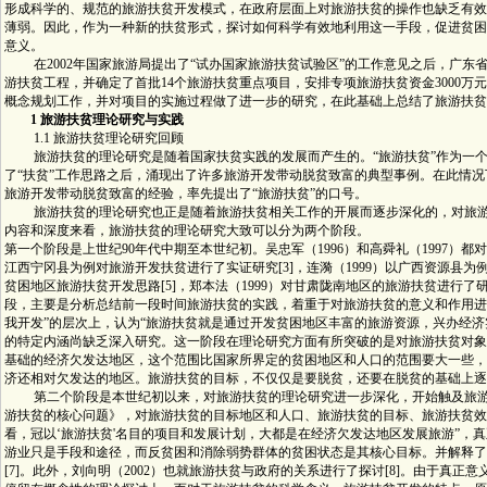
形成科学的、规范的旅游扶贫开发模式，在政府层面上对旅游扶贫的操作也缺乏有效
薄弱。因此，作为一种新的扶贫形式，探讨如何科学有效地利用这一手段，促进贫困
意义。
在2002年国家旅游局提出了“试办国家旅游扶贫试验区”的工作意见之后，广东省
游扶贫工程，并确定了首批14个旅游扶贫重点项目，安排专项旅游扶贫资金3000万
概念规划工作，并对项目的实施过程做了进一步的研究，在此基础上总结了旅游扶贫
1 旅游扶贫理论研究与实践
1.1 旅游扶贫理论研究回顾
旅游扶贫的理论研究是随着国家扶贫实践的发展而产生的。“旅游扶贫”作为一个口号
了“扶贫”工作思路之后，涌现出了许多旅游开发带动脱贫致富的典型事例。在此情况
旅游开发带动脱贫致富的经验，率先提出了“旅游扶贫”的口号。
旅游扶贫的理论研究也正是随着旅游扶贫相关工作的开展而逐步深化的，对旅游
内容和深度来看，旅游扶贫的理论研究大致可以分为两个阶段。
第一个阶段是上世纪90年代中期至本世纪初。吴忠军（1996）和高舜礼（1997）都对旅
江西宁冈县为例对旅游开发扶贫进行了实证研究[3]，连漪（1999）以广西资源县为例
贫困地区旅游扶贫开发思路[5]，郑本法（1999）对甘肃陇南地区的旅游扶贫进行了
段，主要是分析总结前一段时间旅游扶贫的实践，着重于对旅游扶贫的意义和作用进
我开发”的层次上，认为“旅游扶贫就是通过开发贫困地区丰富的旅游资源，兴办经济实
的特定内涵尚缺乏深入研究。这一阶段在理论研究方面有所突破的是对旅游扶贫对象
基础的经济欠发达地区，这个范围比国家所界定的贫困地区和人口的范围要大一些，
济还相对欠发达的地区。旅游扶贫的目标，不仅仅是要脱贫，还要在脱贫的基础上逐步致
第二个阶段是本世纪初以来，对旅游扶贫的理论研究进一步深化，开始触及旅游
游扶贫的核心问题》，对旅游扶贫的目标地区和人口、旅游扶贫的目标、旅游扶贫效
看，冠以‘旅游扶贫'名目的项目和发展计划，大都是在经济欠发达地区发展旅游”，
游业只是手段和途径，而反贫困和消除弱势群体的贫困状态是其核心目标。并解释了
[7]。此外，刘向明（2002）也就旅游扶贫与政府的关系进行了探讨[8]。由于真