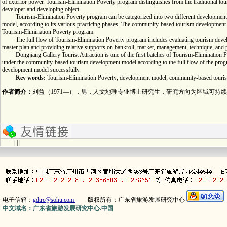
of exterior power. Tourism-Elimination Poverty program distinguishes from the traditional to
developer and developing object.
Tourism-Elimination Poverty program can be categorized into two different development m
model, according to its various practicing phases. The community-based tourism development mo
Tourism-Elimination Poverty program.
The full flow of Tourism-Elimination Poverty program includes evaluating tourism develop
master plan and providing relative supports on bankroll, market, management, technique, and p
Dongjiang Gallery Tourist Attraction is one of the first batches of Tourism-Elimination Po
under the community-based tourism development model according to the full flow of the pro
development model successfully.
Key words:
Tourism-Elimination Poverty; development model; community-based touri
作者简介：
刘益（1971—），男，人文地理专业博士研究生，研究方向为区域可持
| | |
电子信箱：
gdtrc@sohu.com
版权所有：广东省旅游发展研究中心
中文域名：广东省旅游发展研究中心.中国