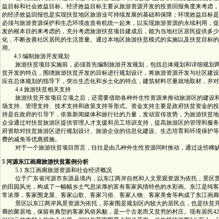
益目标和社会效益目标。经济效益目标主要从旅游资源开发的投资回报角度来考虑，
的经济效益回报也是实现扶贫地区旅游业可持续发展的基础和保障；环境效益目标是
必须与旅游资源保护和生态环境改造有机统一起来，以实现旅游资源的永续利用，促
发的根本目的来考虑的，充分考虑旅游扶贫项目建成后，能为当地社区居民提供多少
化，不断改善社区居民的生活质量。通过本地区旅游扶贫模式的实施以及扶贫目标的
用。
4.3 编制旅游开发规划
旅游扶贫项目实施前，必须首先编制旅游开发规划，包括总体规划和详细规划两
贫开发的特点，围绕旅游扶贫开发的目标进行规划设计，将旅游资源开发与社区建设
应在总体规划的指导下，突出生态化和乡土化的特点，建筑材料尽量就地取材，并对
4.4 旅游扶贫相关支持
旅游扶贫开发项目立项之后，还需要借助各种外生性资源来推动旅游区的建设和
场支持、管理支持、技术支持和政策支持等形式。资金支持主要是政府扶贫资金的投
持是在政府的引导下，依靠新闻媒体和旅行社的力量，发动宣传攻势，为旅游扶贫地
企业通过对扶贫旅游区提供管理人才支援和员工培训支持，提高旅游区的管理和服务
府资助对扶贫旅游区进行规划设计、旅游企业的信息化建设、生态培育和环境保护等
费的减免等优惠措施。
对于一个旅游扶贫项目而言，往往是由几种外生性资源同时推动，通过这些稀缺
5 河源东江画廊旅游扶贫案例分析
5.1 东江画廊旅游资源和社会经济概况
位于广东省河源市东源县境内，以东江两岸自然和人文景观资源为依托，景区贯
的田园风光，构成了一幅幅乡土气息浓厚的富有客家风情特色的水彩画。东江是纯客
常浓厚，客家围龙屋、客家山歌、客家习俗、客家人物、客家美食等构成了东江画廊
景区以东江两岸风景资源为依托，苏家围是规划区内较大的居民点，也是扶贫开
裔的聚居地，保留有典型的客家风俗风貌，是一个古老而又贫穷的村庄。现有居民42户21