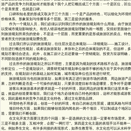
游产品的竞争力到底如何才能形成？我个人把它概括成三个方面：一个是区位，区位
个是美誉度，也就是口碑。
口碑和知名度的形成又取决于三个方面：一个是产品的特色，可以细化为环境特
价格体系、形象策划与传播等多个层面。第三是提供的服务。
作为一个规划人员，我们必须认识到我们所作的旅游规划有什么用途。由于旅游
以受城市规划影响较大。有些人错误地把旅游规划理解为画一堆图，安排好里面做什
到旅游规划所肩负的使命，不是这一个层面，而更重要的是形成旅游区的卖点、特色
资者所支付的旅游规划费负责。
过去我们所认识的旅游规划，往往层次是总体规划——详细规划——施工设计。
往往进行概念性规划，或者说旅游策划，来弥补之后的总体规划的不足。但这样，多
规划尽量结合进去。此外，在施工设计之后还要做一个营销规划。投资方应该明确，
不同阶段选择不同的规划单位。
过去所作的旅游规划之所以不理想，主要是因为规划的技术路线不合适。旅游规
分析定位，一个是规划设计。调查研究城市规划单位做得不够的地方在于其中的消费
的支持。在规划设计的基础上如何实施，城市规划单位也没有进行研究。
旅游规划应当包括旅游策划，如果没有真正进行旅游市场的调查、周边旅游产品
果，怎样判断是否是一个可操作的规划，只要弄清楚目标市场是哪里，竞争对手是哪
游客出来旅游基本的要求就是一个好的环境，因此周边的游客来我们这里本着一
益，效益的创造要靠项目。我们这个地方必须有自己特色的项目，这样才能形成游客
化，因此最根本的竞争力就是文化特色，通过文化塑造品牌。
环境特色不用多说，创造一个好的环境，有自己的标志性景观，建筑风格与环境
项目特色方面，如果我们能够创造国内闻名的一两个项目，可以制成这个地区以
造，需要我们不断创新。
在文化开发方面要注意四个问题：第一是选择的文化主题一定要有市场需求。第
三是不能多主题，互相冲突，企图“一网打尽“。第四是文化主题的表现手法不能单
化。例如养生文化，有许多间接的表现形式，如养生教育等。水文化也可以从水科学