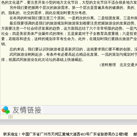
色的文化遗产，要注意开发小型的地方文化节目，大型的文化节目不适合很多地方发
另外我们要把握两个层次的旅游需求。第一个层次是普遍具有的健康的、美的、
的、隐私的、社交的需求，因此在规划时要充分考虑。
在布局的时候我们要注意三个原则。一是档次的分离。二是组团发展。三是外
最后我要强调的是我们的旅游规划和旅游策划都要注意把握旅游业的发展趋势。
方面要注意一个社会经济发展的趋势，这方面我总结了六个非常明显的趋势。一是汽
社会；四是美容美体产业爆炸式的增长；五是家庭对于子女教育高度重视；六是投资
要，若能容和进去，这样的规划非常有生命力。此外，在规划时我们要跳出旅游产业
销。
总的来说，我们要认识到旅游者是喜新厌旧的，这就要求我们要不断的创新。没
武冈旅游业刚刚起步，有条件有必要高起点精品化发展。一流的策划与规划对于
排，祝愿武冈旅游业在此次论坛的基础上快速崛起。
（资料整理 北京交通大学旅游系硕
| | |