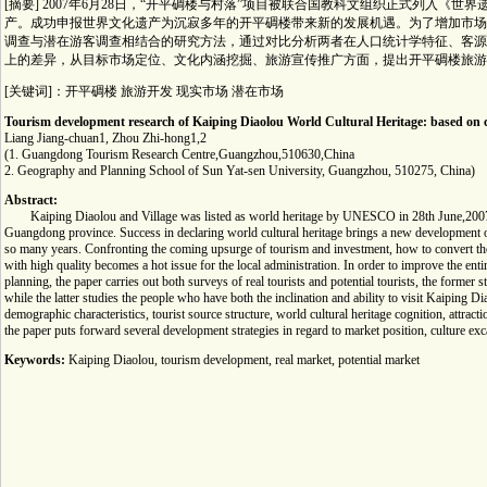
[摘要] 2007年6月28日，“开平碉楼与村落”项目被联合国教科文组织正式列入《
产。成功申报世界文化遗产为沉寂多年的开平碉楼带来新的发展机遇。为了增加市场
调查与潜在游客调查相结合的研究方法，通过对比分析两者在人口统计学特征、客源
上的差异，从目标市场定位、文化内涵挖掘、旅游宣传推广方面，提出开平碉楼旅游
[关键词]：开平碉楼 旅游开发 现实市场 潜在市场
Tourism development research of Kaiping Diaolou World Cultural Heritage: based on co
Liang Jiang-chuan1, Zhou Zhi-hong1,2
(1. Guangdong Tourism Research Centre,Guangzhou,510630,China
2. Geography and Planning School of Sun Yat-sen University, Guangzhou, 510275, China)
Abstract:
Kaiping Diaolou and Village was listed as world heritage by UNESCO in 28th June,2007, als
Guangdong province. Success in declaring world cultural heritage brings a new development 
so many years. Confronting the coming upsurge of tourism and investment, how to convert th
with high quality becomes a hot issue for the local administration. In order to improve the en
planning, the paper carries out both surveys of real tourists and potential tourists, the former 
while the latter studies the people who have both the inclination and ability to visit Kaiping D
demographic characteristics, tourist source structure, world cultural heritage cognition, attract
the paper puts forward several development strategies in regard to market position, culture e
Keywords:
Kaiping Diaolou, tourism development, real market, potential market