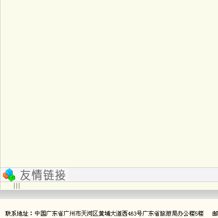
| | |