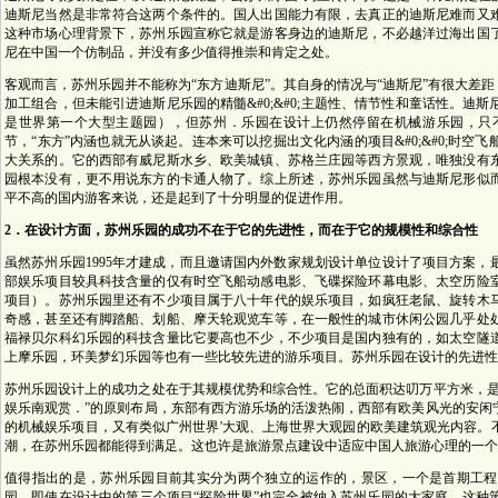
迪斯尼当然是非常符合这两个条件的。国人出国能力有限，去真正的迪斯尼难而又
这种市场心理背景下，苏州乐园宣称它就是游客身边的迪斯尼，不必越洋过海出国
尼在中国一个仿制品，并没有多少值得推崇和肯定之处。
客观而言，苏州乐园并不能称为“东方迪斯尼”。其自身的情况与“迪斯尼”有很大差
加工组合，但未能引进迪斯尼乐园的精髓&#0;&#0;主题性、情节性和童话性。
是世界第一个大型主题园），但苏州．乐园在设计上仍然停留在机械游乐园，只
节，“东方”内涵也就无从谈起。连本来可以挖掘出文化内涵的项目&#0;&#0;时
大关系的。它的西部有威尼斯水乡、欧美城镇、苏格兰庄园等西方景观，唯独没有
园根本没有，更不用说东方的卡通人物了。综上所述，苏州乐园虽然与迪斯尼形似
平不高的国内游客来说，还是起到了十分明显的促进作用。
2．在设计方面，苏州乐园的成功不在于它的先进性，而在于它的规模性和综合性
虽然苏州乐园1995年才建成，而且邀请国内外数家规划设计单位设计了项目方案
部娱乐项目较具科技含量的仅有时空飞船动感电影、飞碟探险环幕电影、太空历险
项目）。苏州乐园里还有不少项目属于八十年代的娱乐项目，如疯狂老鼠、旋转木
奇感，甚至还有脚踏船、划船、摩天轮观览车等，在一般性的城市休闲公园几乎处
福禄贝尔科幻乐园的科技含量比它要高也不少，不少项目是国内独有的，如太空隧
上摩乐园，环美梦幻乐园等也有一些比较先进的游乐项目。苏州乐园在设计的先进性
苏州乐园设计上的成功之处在于其规模优势和综合性。它的总面积达叨万平方米，是
娱乐南观赏．”的原则布局，东部有西方游乐场的活泼热闹，西部有欧美风光的安闲
的机械娱乐项目，又有类似广州世界'大观、上海世界大观园的欧美建筑观光内容。
潮，在苏州乐园都能得到满足。这也许是旅游景点建设中适应中国人旅游心理的一个
值得指出的是，苏州乐园目前其实分为两个独立的运作的，景区，一个是首期工程
园。即使在设计中的第三个项目“探险世界”也完全被纳入苏州乐园的大家庭。这种