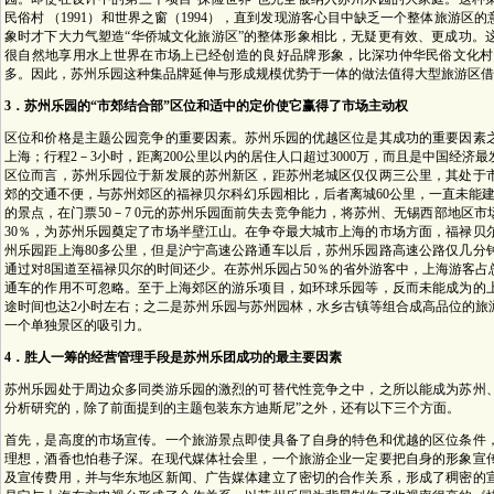
民俗村 （1991）和世界之窗（1994），直到发现游客心目中缺乏一个整体旅游
象时才下大力气塑造“华侨城文化旅游区”的整体形象相比，无疑更有效、更成功。
很自然地享用水上世界在市场上已经创造的良好品牌形象，比深功仲华民俗文化村
多。因此，苏州乐园这种集品牌延伸与形成规模优势于一体的做法值得大型旅游区借
3．苏州乐园的“市郊结合部”区位和适中的定价使它赢得了市场主动权
区位和价格是主题公园竞争的重要因素。苏州乐园的优越区位是其成功的重要因素
上海；行程2－3小时，距离200公里以内的居住人口超过3000万，而且是中国经
区位而言，苏州乐园位于新发展的苏州新区，距苏州老城区仅仅两三公里，其处于
郊的交通不便，与苏州郊区的福禄贝尔科幻乐园相比，后者离城60公里，一直未能建
的景点，在门票50－7 0元的苏州乐园面前失去竞争能力，将苏州、无锡西部地区
30％，为苏州乐园奠定了市场半壁江山。在争夺最大城市上海的市场方面，福禄贝
州乐园距上海80多公里，但是沪宁高速公路通车以后，苏州乐园路高速公路仅几分
通过对8国道至福禄贝尔的时间还少。在苏州乐园占50％的省外游客中，上海游客占
通车的作用不可忽略。至于上海郊区的游乐项目，如环球乐园等，反而未能成为的
途时间也达2小时左右；之二是苏州乐园与苏州园林，水乡古镇等组合成高品位的旅
一个单独景区的吸引力。
4．胜人一筹的经营管理手段是苏州乐团成功的最主要因素
苏州乐园处于周边众多同类游乐园的激烈的可替代性竞争之中，之所以能成为苏州
分析研究的，除了前面提到的主题包装东方迪斯尼”之外，还有以下三个方面。
首先，是高度的市场宣传。一个旅游景点即使具备了自身的特色和优越的区位条件
理想，酒香也怕巷子深。在现代媒体社会里，一个旅游企业一定要把自身的形象宣
及宣传费用，并与华东地区新闻、广告媒体建立了密切的合作关系，形成了稠密的