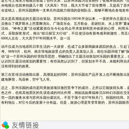
是它与上海东方电视台形成了合作关系，以苏州乐园为背景制作了收视率很高的《
央电视台也前来拍摄几十期《大风车》节目，既大大节省了宣传费用，又提高了苏
在促销上，苏州乐园拥有一支单兵作战能力很强的促销队伍，能够不断地在各地发布
其次是高潮迭起的主题活动策划。苏州乐园自1995年开业以来，一直把举办主题
后推出了俄罗斯水上芭蕾舞演出。广场音乐会、五月歌会、圣诞狂欢、水上世界“夏威
活动。“神奇之夏”活动紧紧抓住当今社会民众寻求发财和意外收获的心理，利用
式，采取探奖形式，推出“假日探宝大行动”，不仅使活动有新奇感和刺激性，而且
6000人左右，大大高于97年同期水平。这一活
动不仅成为当地居民日常生活的一大谈资，也成了众多新闻媒体跟踪的焦点，引起
考。98年9月，杭州、南京等地旅游景点的负责人及策划人员，前往乐园详细了解“
动”这一个苏州乐园的经营指导思想，明确指出了主题活动策划对乐园的重要意义，
认识到主题活动策划的重要性；有些虽然认识到了，但策划水平不高，未能利用自
没有得到好的效果。
第三在宣传活动推陈出新，高潮迭起的同时，苏州乐园在产品开发上也不断推陈出新
建海豚馆，鸟语林，空中飞人等。
总之，苏州乐园的成功是同类旅游项目激烈竞争下的成功，之所以它能拔得头筹，
色之作，也有其他景区的失误造成的对比作用，例如说如果福禄贝尔科幻乐园在交
凭一流的服务水准与苏州乐园分庭抗礼，不至于落个在97年秋关门、拆园的结局。
有利地位，对它今后的发展十分有益。但是，旅游心理是常变常新的，苏州乐园能否