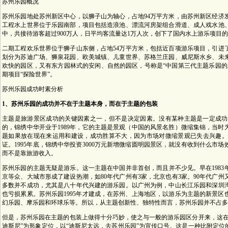
苏州乐园概况
苏州乐园地处苏州新区中心，以狮子山为轴心，占地94万平方米，由苏州新区经济
工程水上世界位于乐园南部，项目包括造浪池、漂流河房架组合滑道、成人戏水池、儿
中，共接待游客超过900万人，日平均客流量达1万人次，创下了国内水上游乐项目
二期工程欢乐世界位于狮子山东侧，占地54万平方米，包括近百项游乐项目，引进
划分为苏迪广场、狮泉花园、欧美城镇、儿童世界、苏格兰庄园、威尼斯水乡、未
欢快的园区，又有东方园林式的安闲、自然的园区，号称是“中国第三代主题乐园的
期项目“探险世界”。
苏州乐园成功时素分析
1、苏州乐园的成功并不在于主题本身，而在于主题的包装
主题是旅游景区成功的关键因素之一，但不是决定因素。没有某种主题是一定成功
的，锦绣中华开业于1989年，它的主题是景观（中国的风景名胜）微缩集锦，当
题如果放在现在来运用和建设，成功胜算不大，因为市场对微缩景观已失去兴趣。目
证。1995年底，锦绣中华投资3000万元新增微缩圆明园景区，就没有收到什么
而不是靠旅游收入。
苏州乐园的主题无疑是游乐。这一主题在中国并非首创，而且并不少见。早在198
京等众、大城市形成了建设热潮，如80年代广州有3家，北京也有3家。90年代广
多数并不成功，尤其是八十年代兴建的游乐园。以广州为例，中山长江乐园和深圳
也亏损累累。苏州乐园1995年才建成，在苏州、上海地区，以游乐为主题的新景
幻乐园、摩乐园和环球乐等。所以，从主题创新性、独特性而言，苏州乐园并不占多
但是，苏州乐园在主题的包装上做得十分巧妙，使之与一般的游乐园区分开来，这在
迪斯尼”为形象定位，以“迪斯尼太远，去苏州乐园”为宣传口号。这是一种比附定