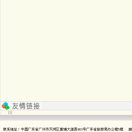
| | |