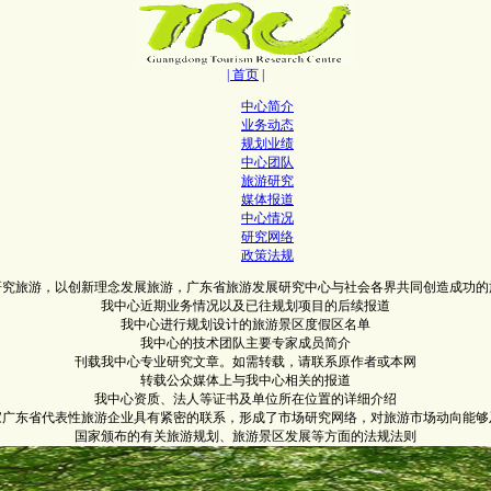
| 首页
|
中心简介
业务动态
规划业绩
中心团队
旅游研究
媒体报道
中心情况
研究网络
政策法规
研究旅游，以创新理念发展旅游，广东省旅游发展研究中心与社会各界共同创造成功的
我中心近期业务情况以及已往规划项目的后续报道
我中心进行规划设计的旅游景区度假区名单
我中心的技术团队主要专家成员简介
刊载我中心专业研究文章。如需转载，请联系原作者或本网
转载公众媒体上与我中心相关的报道
我中心资质、法人等证书及单位所在位置的详细介绍
0家广东省代表性旅游企业具有紧密的联系，形成了市场研究网络，对旅游市场动向能够
国家颁布的有关旅游规划、旅游景区发展等方面的法规法则