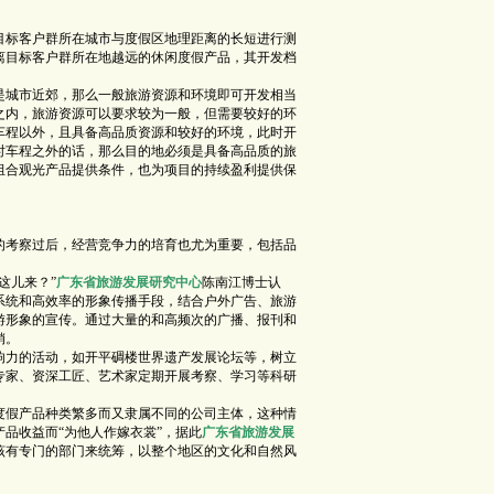
标客户群所在城市与度假区地理距离的长短进行测
离目标客户群所在地越远的休闲度假产品，其开发档
是城市近郊，那么一般旅游资源和环境即可开发相当
之内，旅游资源可以要求较为一般，但需要较好的环
车程以外，且具备高品质资源和较好的环境，此时开
时车程之外的话，那么目的地必须是具备高品质的旅
组合观光产品提供条件，也为项目的持续盈利提供保
考察过后，经营竞争力的培育也尤为重要，包括品
这儿来？”
广东省旅游发展研究中心
陈南江博士认
系统和高效率的形象传播手段，结合户外广告、旅游
游形象的宣传。通过大量的和高频次的广播、报刊和
销。
力的活动，如开平碉楼世界遗产发展论坛等，树立
专家、资深工匠、艺术家定期开展考察、学习等科研
假产品种类繁多而又隶属不同的公司主体，这种情
品收益而“为他人作嫁衣裳”，据此
广东省旅游发展
该有专门的部门来统筹，以整个地区的文化和自然风