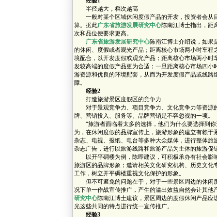
经验1
半径越大，档次越高
一般对某个区域休闲度假产品的开发，投资者会从目
算。据此
广东省旅游发展研究中心
陈南江博士指出，距
次和品位便要求更高。
广东省旅游发展研究中心
陈南江博士介绍说，如果
的休闲、度假或者观光产品；距离核心市场两小时车程
境配合，以开发度假或观光产品；距离核心市场两小时
发较高端的度假产品更为合适；一旦距离核心市场四小
游资源和优良的环境配套，从而为开发度假产品或线路
障。
经验2
打造旅游景区度假区的竞争力
对于景观竞争力、项目竞争力、文化竞争力等资源的
牌、营销投入、服务等。品牌营销是不容忽视的一项。
“旅游者面临着太多的选择，他们为什么要选择到你
为，在休闲度假的品牌宣传上，旅游形象的建立有赖于
杂志、电视、报纸、电台等多种大众媒体，进行整体旅
杂志广告，进行以旅游线路和旅游产品为主体的旅游促
以开平碉楼为例，陈即建议，可积极承办有社会影响
旅游区的品牌形象；邀请相关文化研究机构、历史文化
工作，树立开平碉楼重视文化保护的形象。
但不可避免的问题在于，对于一些景区周边的休闲度
况下单一作战宣传推广，产生的溢出效益自然会让其他产
研究中心
陈南江博士建议，景区周边的度假休闲产品应
光这些共同的特点进行统一宣传推广。
经验3