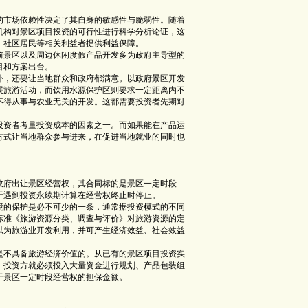
市场依赖性决定了其自身的敏感性与脆弱性。随着
机构对景区项目投资的可行性进行科学分析论证，这
、社区居民等相关利益者提供利益保障。
前景区以及周边休闲度假产品开发多为政府主导型的
目和方案出台。
，还要让当地群众和政府都满意。以政府景区开发
展旅游活动，而饮用水源保护区则要求一定距离内不
不得从事与农业无关的开发。这都需要投资者先期对
资者考量投资成本的因素之一。而如果能在产品运
方式让当地群众参与进来，在促进当地就业的同时也
府出让景区经营权，其合同标的是景区一定时段
将于遇到投资永续期计算在经营权终止时停止。
的保护是必不可少的一条，通常据投资模式的不同
标准《旅游资源分类、调查与评价》对旅游资源的定
以为旅游业开发利用，并可产生经济效益、社会效益
不具备旅游经济价值的。从已有的景区项目投资实
，投资方就必须投入大量资金进行规划、产品包装组
于景区一定时段经营权的担保金额。