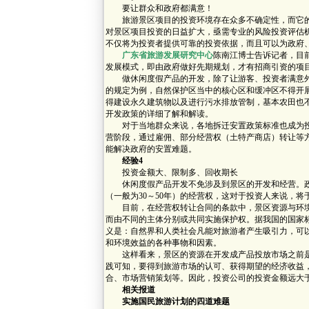
要让群众和政府都满意！
旅游景区项目的投资环境存在众多不确定性，而它的
对景区项目投资的日益扩大，亟需专业的风险投资评估
不仅将为投资者提供可靠的投资依据，而且可以为政府
广东省旅游发展研究中心
陈南江博士告诉记者，目
发展模式，即由政府做好先期规划，才有招商引资的项
做休闲度假产品的开发，除了让游客、投资者满意外
的规定为例，自然保护区当中的核心区和缓冲区不得开
得建设永久建筑物以及进行污水排放管制，基本农田也
开发政策的详细了解和解读。
对于当地群众来说，各地拆迁安置政策标准也成为投
营阶段，通过雇佣、部分经营权（土特产商店）转让等
能解决政府的安置难题。
经验4
投资金额大、限制多、回收期长
休闲度假产品开发不免涉及到景区的开发和经营。政
（一般为30～50年）的经营权，这对于投资人来说，
目前，在经营权转让合同的条款中，景区资源与环境
而由不同的主体分别或共同实施保护权。据我国的国家
义是：自然界和人类社会凡能对旅游者产生吸引力，可
和环境效益的各种事物和因素。
这样看来，景区的资源在开发成产品投放市场之前是
践可知，要得到旅游市场的认可、获得期望的经济收益
合、市场营销策划等。因此，投资公司的投资金额远大
相关报道
实施国民旅游计划的四道难题