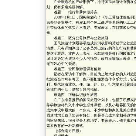
在金融危机的严峻形势下，推行国民旅游计划势在必
划，仍有多道难题待解。
难题一 推行带薪休假落实
2008年1月1日，国务院颁布了《职工带薪休假条例
民办非企业单位、有雇工的个体工商户等单位的职工工
行带薪休假的落实并不看好。专家表示，在目前谈及带
辛。
难题二 区分公务旅行与公款旅游
国民旅游计划最容易造成的消极影响莫过于公款旅游
清楚。只有详细列出了公务员外出旅行的详细行程和费
楚这个难题。业内人士表示，公款旅游是推行国民旅游
游计划必定会遭到不少人的抵制。政府应该做出表率，
老百姓心中的疑虑。
难题三 全民旅游意识有偏差
记者在采访中了解到，目前为止绝大多数的人对旅游
把旅游当作可有可无，也不要把旅游当作享乐方式，它
利，现代旅游业吃、住、游、购、娱、行六要素只是经
善我们的生活，增加百姓的福祉。
难题四 正确认识修学旅游
在广东准备推行的国民旅游计划中，包括了积极实行
修学旅游将列入中小学生必修课程，以从小培养国民的
成为争议中最大的一个焦点。不少学校和家长最关心费
固然对增长孩子知识有好处，但是否会成为变相强迫学
的家庭来说，很可能会无福消受。专家表示，修学旅游
素质教育的一种新模式。
（综合南方日报）