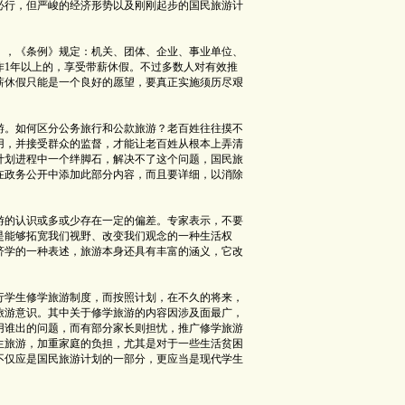
行，但严峻的经济形势以及刚刚起步的国民旅游计
》，《条例》规定：机关、团体、企业、事业单位、
作1年以上的，享受带薪休假。不过多数人对有效推
薪休假只能是一个良好的愿望，要真正实施须历尽艰
。如何区分公务旅行和公款旅游？老百姓往往摸不
用，并接受群众的监督，才能让老百姓从根本上弄清
计划进程中一个绊脚石，解决不了这个问题，国民旅
在政务公开中添加此部分内容，而且要详细，以消除
的认识或多或少存在一定的偏差。专家表示，不要
是能够拓宽我们视野、改变我们观念的一种生活权
济学的一种表述，旅游本身还具有丰富的涵义，它改
学生修学旅游制度，而按照计划，在不久的将来，
旅游意识。其中关于修学旅游的内容因涉及面最广，
用谁出的问题，而有部分家长则担忧，推广修学旅游
生旅游，加重家庭的负担，尤其是对于一些生活贫困
不仅应是国民旅游计划的一部分，更应当是现代学生