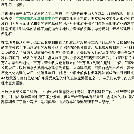
庄学习、考察。
培训课程由中山市旅游局局长车卫主持，理论课程由中山大学规划设计院院长、博士
勋教授和
广东省旅游发展研究中心
主任陈南江博士主讲。李立勋教授主要从旅游业在
和作用为学员阐述了相关的旅游基础知识及对于旅游干部如何领导当地旅游业的发展
陈南江博士则具体的讲解了如何结合本地旅游资源的实际，做好规划、开发和建设；
例剖析。
在实地考察活动中，德庆盘龙峡和顺德长鹿农庄的发展模式给培训班的学员很深的触
的发展模式为中山旅游业的发展提供了很好的经验和借鉴。盘龙峡发展初期并不顺利，但
盘龙峡引入了省内大型旅游企业参与经营管理，并先后投入1.5亿元对景区进行全新
和休闲项目，成效立竿见影。盘龙峡生态旅游景区总经理苏展鸿表示，“（景区接待量
万左右增加到超过一百万，营业收入也有原来的2千万增加到现在超过一个亿。”而200
长鹿农庄，以岭南水乡风情临水建筑为原型，从返璞归真、回归自然为出发点，营造
历史文化内涵的农庄，短短几年间，就把一个细小的乡村俱乐部发展成为集田园风光
4A级景区，目前已成为广东最受欢迎的休闲度假旅游景点之一。学员们表示，好的
理念更为重要。
市旅游局局长车卫认为，中山旅游资源需要做好规划、开发和建设工作，但经营和管
升，“中山在旅游发展中建了不少景点，但自己经营始终有些局限，盘龙峡的成功就
部假期保证了整个客源，这很值得中山旅游界和旅游管理干部去思考。”