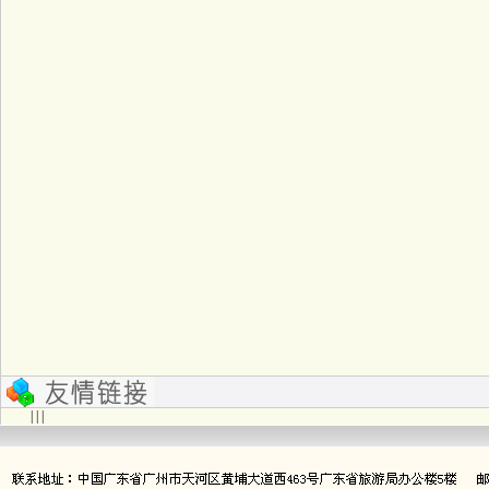
| | |