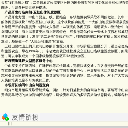
天堂"到"动感之都"；二是形象定位需要区分国内国外游客的不同文化背景和心理兴
翻译，可以多种语言多种提法。
产品开发打造南朗-五桂山休闲度假区
产品开发方面，中山市要点、线、面结合，各镇根据实际采取不同的做法。其中一个
的休闲度假板块 "南朗-五桂山"板块。这个板块的功能是一个大的山地度假和温泉度
市旅游产品的转型提升中起到龙头作用：从观光向休闲度假。南朗要大力整治孙中山
划周边区域，海上温泉要突出海上环境特色，可参考马尔代夫一些水上度假村和威尼
世界岛的规划设计，发展"第二居所"等旅游地产，打响南朗崖口村的有机大米和有
农业，顺便做一个 "人民公社旅游"的文章。
五桂山要把山上的开发与山谷的开发区分开来，市场阶层定位区分开，适当定位高
和旅游农业。早在1994年，广东省政府就已经批准设立五桂山省级旅游度假区，如
造，可以争取成为一个国家级旅游度假区和5A级旅游区。
环境营造建设大型游客服务中心
中山应支持广珠西线、广珠轻轨等尽快建成，完善快速交通，在各条交通干线的路
在京珠高速的翠亨出口建设大型的中山市游客服务中心，开展餐饮名店名厨名菜的评
志对引导商家提升服务水准，指导游客得到更好的购物、娱乐等服务。对于广大市民
人员的培训也是不可忽视的工作。
市场开拓编写中山自驾游宝典
细分市场并相应采取营销策略。例如，针对日益壮大的自驾游市场，要编写中山自
开通简单易记的旅游咨询投诉电话，建设资料详实的多语言旅游信息网站，编印各种
| | |