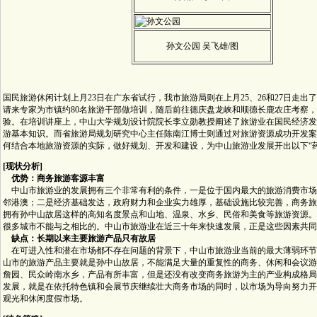
孙文公园 吴飞雄/图
国民旅游休闲计划上月23日在广东省试行，我市旅游局则在上月25、26和27日走出
请来专家为市镇约80名旅游干部做培训，随后前往德庆盘龙峡和顺德长鹿农庄考察
验。在培训讲座上，中山大学规划设计院院长李立勋教授阐述了旅游业在国民经济发
游基本知识。而省旅游局规划研究中心主任陈南江博士则通过对旅游资源成功开发案
何结合本地旅游资源的实际，做好规划、开发和建设，为中山旅游业发展开出以下“药
[现状分析]
优势：商务旅游客源丰富
中山市旅游业的发展拥有三个非常有利的条件，一是位于国内最大的旅游消费市场
邻港澳；二是经济基础发达，政府财力和企业实力雄厚，基础设施比较完善，商务旅
拥有孙中山故居这样的高知名度景点和山地、温泉、水乡、民俗和美食等旅游资源。
很多城市不能与之相比的。中山市旅游业在近三十年来快速发展，正是这些因素共同
缺点：长期以来主要旅游产品只有故居
在可进入性和潜在市场都不存在问题的背景下，中山市旅游业当前的最大薄弱环节
山市的旅游产品主要就是孙中山故居，不能满足大量的重复性的商务、休闲和会议游
詹园、民众岭南水乡，产品有所丰富，但是还没有改变商务旅游为主的产业构成格局
发展，就是在依托特色镇和会展节庆继续壮大商务市场的同时，以市场为导向努力开
观光和休闲度假市场。