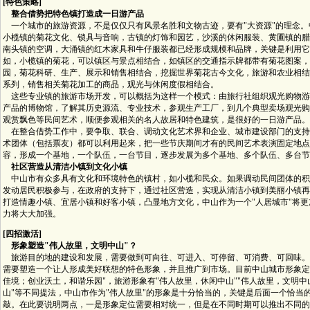
[特色策略]
整合借势把特色镇打造成一日游产品
一个城市的旅游资源，不是仅仅只有风景名胜和文物古迹，要有"大资源"的理念。
小榄镇的菊花文化、锁具与音响，古镇的灯饰和园艺，沙溪的休闲服装、黄圃镇的腊
南头镇的空调，大涌镇的红木家具和牛仔服装都已经形成规模和品牌，关键是利用它
如，小榄镇的菊花，可以镇区与景点相结合，如镇区的交通指示牌都带有菊花图案，
园，菊花科研、生产、展示和销售相结合，挖掘世界菊花古今文化，旅游和农业相结
系列，销售相关菊花加工的商品，观光与休闲度假相结合。
这些专业镇的旅游市场开发，可以概括为这样一个模式：由旅行社组织观光购物游
产品的博物馆，了解其历史源流、专业技术，参观生产工厂，到几个典型卖场观光购
观赏飘色等民间艺术，顺便参观相关的名人故居和特色建筑，是很好的一日游产品。
在整合借势工作中，要争取、联合、调动文化艺术界和企业、城市建设部门的支持
术团体（包括票友）都可以利用起来，把一些节庆期间才有的民间艺术表演固定地点
容，形成一个基地，一个队伍，一台节目，逐步发展为多个基地、多个队伍、多台节
社区营造从清洁小镇到文化小镇
中山市有众多具有文化和环境特色的镇村，如小榄和民众。如果调动民间团体的积
发动居民积极参与，在政府的支持下，通过社区营造，实现从清洁小镇到美丽小镇再
打造情趣小镇、宜居小镇和好客小镇，凸显地方文化，中山作为一个"人居城市"将
力将大大加强。
[四招激活]
形象塑造"伟人故里，文明中山"？
旅游目的地的建设和发展，需要做到可向往、可进入、可停留、可消费、可回味。
需要塑造一个让人形成美好联想的特色形象，并且推广到市场。目前中山城市形象定位
佳境；创业沃土，和谐乐园"，旅游形象有"伟人故里，休闲中山""伟人故里，文明中
山"等不同提法，中山市作为"伟人故里"的形象是十分恰当的，关键是后面一个恰当
敲。在此要说明两点，一是形象定位需要相对统一，但是在不同时期可以推出不同的