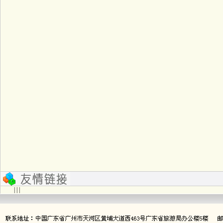
| | |