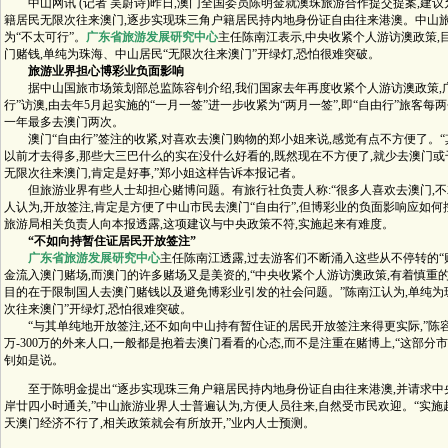
中山网讯 (记者 吴蔚诗)昨日,澳门全国委员陈明金就澳珠旅游合作提交提案,建
籍居民无限次往来澳门,逐步实现珠三角户籍居民持内地身份证自由往来港澳。中山
为“不太可行”。
广东省旅游发展研究中心
主任陈南江表示,中央收紧个人游访澳政策,
门赌钱,单纯为珠海、中山居民“无限次往来澳门”开绿灯,恐怕很难突破。
旅游业界担心博彩业负面影响
据中山国旅市场策划部总监陈容钊介绍,我们国家去年再度收紧个人游访澳政策,广
行”访澳,由去年5月起实施的“一月一签”进一步收紧为“两月一签”,即“自由行”旅客每
一年最多去澳门两次。
澳门“自由行”签注的收紧,对喜欢去澳门购物的郑小姐来说,感觉有点不方便了。“
以前才去得多,那些大三巴什么的实在没什么好看的,既然现在不方便了,就少去澳门或
无限次往来澳门,肯定是好事,”郑小姐这样告诉本报记者。
但旅游业界有些人士却担心赌博问题。有旅行社负责人称:“很多人喜欢去澳门,不
人认为,开放签注,肯定是方便了中山市民去澳门“自由行”,但博彩业的负面影响应如何
旅游局相关负责人向本报透露,这项建议与中央政策不符,实施起来有难度。
“不如向持暂住证居民开放签注”
广东省旅游发展研究中心
主任陈南江透露,过去游客们不断涌入这些从不停转的“
金流入澳门赌场,而澳门的许多赌场又是美资的,“中央收紧个人游访澳政策,有着慎重
目的在于限制国人去澳门赌钱以及避免博彩业引发的社会问题。”陈南江认为,单纯为
次往来澳门”开绿灯,恐怕很难突破。
“与其单纯地开放签注,还不如向中山持有暂住证的居民开放签注来得更实际,”陈容
万-300万的外来人口,一般都是抱着去澳门看看的心态,而不是注重在赌博上,“这部分市
钊如是说。
至于陈明金提出“逐步实现珠三角户籍居民持内地身份证自由往来港澳,并请求中
岸廿四小时通关,”中山旅游业界人士普遍认为,方便人员往来,自然受市民欢迎。“实施
天澳门经济不行了,相关政策就会有所放开,”业内人士预测。