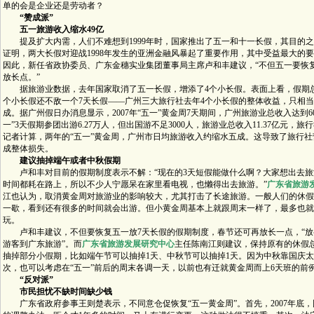
单的会是企业还是劳动者？
“赞成派”
五一旅游收入缩水49亿
提及扩大内需，人们不难想到1999年时，国家推出了五一和十一长假，其目的之
证明，两大长假对迎战1998年发生的亚洲金融风暴起了重要作用，其中受益最大的
因此，新任省政协委员、广东金穗实业集团董事局主席卢和丰建议，“不但五一要恢复
放长点。”
据旅游业数据，去年国家取消了五一长假，增添了4个小长假。表面上看，假期总
个小长假还不敌一个7天长假——广州三大旅行社去年4个小长假的整体收益，只相当于
成。据广州假日办消息显示，2007年“五一”黄金周7天期间，广州旅游业总收入达到60.6
一”3天假期参团出游6.27万人，但出国游不足3000人，旅游业总收入11.37亿元，旅
记者计算，两年的“五一”黄金周，广州市日均旅游收入约缩水五成。这导致了旅行
成整体损失。
建议抽掉端午或者中秋假期
卢和丰对目前的假期制度表示不解：“现在的3天短假能做什么啊？大家想出去旅
时间都耗在路上，所以不少人宁愿呆在家里看电视，也懒得出去旅游。”
广东省旅游
江也认为，取消黄金周对旅游业的影响较大，尤其打击了长途旅游。一般人们的休假
一歇，看到还有很多的时间就会出游。但小黄金周基本上就跟周末一样了，最多也就
玩。
卢和丰建议，不但要恢复五一放7天长假的假期制度，春节还可再放长一点，“放
游客到广东旅游”。而
广东省旅游发展研究中心
主任陈南江则建议，保持原有的休假
抽掉部分小假期，比如端午节可以抽掉1天、中秋节可以抽掉1天。因为中秋靠国庆
次，也可以考虑在“五一”前后的周末各调一天，以前也有迁就黄金周而上6天班的前
“反对派”
市民担忧不缺时间缺少钱
广东省政府参事王则楚表示，不同意仓促恢复“五一黄金周”。首先，2007年底