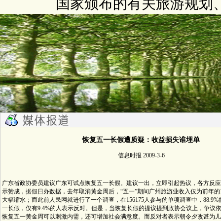
国家颁布的有关旅游规划
恢复五一长假遭质疑：收益损失谁埋单
信息时报 2009-3-6
广东省政协委员建议广东可试点恢复五一长假。建议一出，立即引起热议，各方反应
示赞成，据假日办数据，去年取消黄金周后，“五一”期间广州旅游业收入仅为前年的1
大幅缩水；而此前人民网就进行了一个调查，在156175人参与的单项调查中，88.9
一长假，仅有9.4%的人表示反对。但是，当恢复长假的提议提到政协会议上，争议
恢复五一黄金周可以刺激内需，还可增加社会满意度。而反对者表示朝令夕改甚为儿