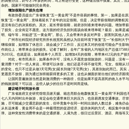
的调整办法，距今才1年多的时间，马上有进行变更，这种做法很不慎重。其次，法
杂的。国家不可能做到完全周全。
增加假期生产损失也增
有政协委员提出广东省恢复“五一黄金周”不是件容易的事情。第一，如果是在原
恢复“五一黄金周”，意味着延长了全年的法定假期。但是，决定带薪假期的调整权
是没有自己的决策权的。其次，延长带薪假期，就牵涉到谁来埋单的问题。增加带薪
了损失，企业肯定不愿意。这方面的经济负担到底该由谁来埋单呢？最后，如果是减
明、端午等，补贴进“五一黄金周”。那么，又会带来许多反对声音，损害到其他人的
广州市社科院经济研究所所长祝宪民虽然认为目前环境下恢复“五一”长假利大于
继续保留，如增加了休息日，就会减少了工作日，反过来又对的创造可能会产生影响
作岗位上，将带来企业的损失。记者了解到，去年广东省的人均地区生产总值37588
为103元。也就是说，如果就单个人而言，如增加4天的假期，将带来412元的生产损
对此，有市民表示，如果条件许可，没有人不愿意放假旅游的，问题是，没有一
量消费？对于一些人来说，即便可以休假，他们还是不得不做宅男、宅女。假期从3
的变化，也只不过是从做3天宅男(女)延长到做7天宅男(女)，其差别如此而已。其
更愿意不放假，因为通过加班能获得更多的工资，这也从侧面折射出他们的经济困境
让国民普遍旅游当然是刺激消费的一种路径，但是如果不提高居民的收入水平与
的钱旅游呢？可以说，这些人缺少的往往不是时间而是钱。
建议错开时间放长假
广东省政府文史研究馆馆员谢天赐、籍忠亮联合炮轰恢复五一黄金周“不利国也不
七八天内同时出外旅游，肯定会给交通带来巨大的压力，也容易诱发交通事故。尽管
施，尽可能减少交通悲剧的发生，但毕竟集中在同一时间出游的人数过多，难免仍会
从长远来看，黄金周不会是一种最理想的促进经济、提供休闲的方式，相反集中休假
弹。这种突发性消费带来的是交通挤塞、人满为患，假日过后景区、酒店、商场等又