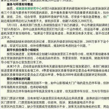
家评定和挂牌，届时，该旅游区将成为中山首个5A景区。
服务与环境有待整改
据悉，
省旅游发展研究中心
对照5A级旅游区要求的硬指标对孙中山故里旅游区
有三个方面与要求有不同程度的差距。其中服务质量与环境质量要求差距最大，扣分
通、游览、卫生、综合管理、资源和环境保护等方面。尽管多个项目急需整改，但
广
副总规划师周志红认为难度不大。据初步匡算，创建5A拟投入2660万元。
5月13日，各相关部门负责人亦就报告提出了自己的建议。中山市建设局副调研
了创5A而创5A，孙中山故居和周边景区打包只是一个运作模式，但远远不够，必须
趁机深度开发当地特色，“如果这个景区徒有虚名，和原来没有多大变化，留不住过
义不大。”
南朗镇副镇长胡劲民告诉记者，景区的升级牵涉到征地迁拆，2600万拿不下这个
来说，应该可以实现，但补偿费用颇高，规划时应考虑到这个问题。”
副市长担任领导小组组长
按照实施进度，近期将成立创建5A级旅游景区工作领导小组，统筹开展创建各项
由主管旅游的副市长担任，小组成员由市府办、市委宣传部、市旅游局、财政局等部
导小组下设办公室负责日常工作。
未来5个月，启动资金的落实和有关建设项目的申报立项加紧进行。各部门根据
按进度要求逐项落实各项工作。4季度省旅游区质量等级评定委员会考评组验收合格
旅游区质量等级评定委员会正式提出申请，争取在2009年底前通过国家评定和挂牌。
部分须整改的问题
景区内停车场地面情况很不一致，如中山影视城大门广场的是生态停车场，但孙
停车场既有水泥地面，也有砂砾地面
景区内主停车场有设停车线及安排专人值管，但无设置停车分区，方向引导指示
景区门票设计简陋，没有体现5A旅游景区应有的高品位和高质量，副券的设计功能
区门票管理，门票背面有游览简图，但咨询、投诉、紧急救援电话不齐全
在景区内交叉路口，缺少导览图或导览图指示不全，游客无法获知身处的位置、周边