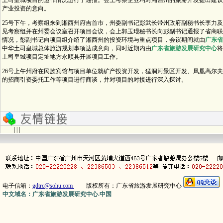
土司皇城项目的运作情况进行了通报。会上考察企业均对湘西州的旅游开发提出建议
产业投资的意向。
25号下午，考察组来到湘西州府吉首市，州委副书记彭武长带州政府副秘书长李力
见考察组并在州委会议室召开项目会议，会上郭玉琨秘书长向彭副书记通报了省商联
情况，彭副书记向项目组介绍了湘西州的投资环境与重点项目，会议期间就由
广东省
中华土司皇城总体旅游规划事项达成意向，同时近期内由
广东省旅游发展研究中心
将
土司皇城项目定址地方永顺县开展项目工作。
26号上午州府在民族宾馆与项目单位就矿产投资开发，猛洞河景区开发、凤凰高尔
的招商引资委托工作等项目进行商谈，并对项目的对接进行深入探讨。
| | |
电子信箱：
gdtrc@sohu.com
版权所有：广东省旅游发展研究中心
中文域名：广东省旅游发展研究中心.中国