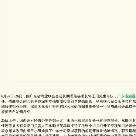
6月24日-26日，由广东省商业联合会会长助理兼秘书长郭玉琨先生带队，
广东省旅游
任、省商联会副会长单位深圳华强集团投资部李建强部长、省商联会副会长单位广东
部赖传锟总经理、深圳国嘉资产管理有限公司彭向阳董事长等一行到省商联会战略合
族苗族自治州考察。
25日上午，湘西州府经协办主任邹三定、湘西州旅游局副长张春华副局长、永顺县
仕连等县各有关部门负责人在永顺县芙蓉镇接待了考察小组并召开了专项项目洽谈会
表永顺县政府向项目小组通报了中华土司皇城项目的前期开展及选址情况，郭玉琨秘