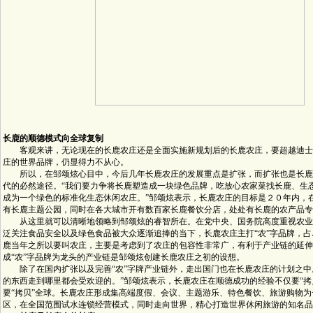
长鹿的顺德模式向全球复制
客观来讲，无论现在的长鹿农庄还是全面实施新规划后的长鹿农庄，要超越迪士
庄的世界品牌，仍显得力不从心。
所以，在邹颂炫心目中，今后几年长鹿农庄的发展重点是扩张，而扩张也是长鹿
代的必然途径。“我们要力争将长鹿塑造成一块绿色品牌，吃放心农家菜找长鹿、生
成为一个绿色的标准化生态休闲农庄。”邹颂炫表示，长鹿农庄的目标是２０年内，
有长鹿主题公园，同时在各大城市开有数百家长鹿餐饮分店，处处有长鹿的农产品专
从这里就可以清晰地领略到邹颂炫的睿智所在。在党中央、国务院高度重视农业
泛关注食品安全以及绿色食品被大众逐渐追捧的当下，长鹿农庄主打“农”字品牌，占
鹿当年之所以要叫农庄，主要是考虑到了农庄的包容性非常广，有利于产业链的延伸
成“农”字品牌为龙头的产业链是邹颂炫创建长鹿农庄之初的设想。
除了在国内扩张以及完善“农”字牌产业链外，走出国门也在长鹿农庄的计划之中
的东西走到哪里都会受欢迎的。”邹颂炫表示，长鹿农庄在顺德成功的经验不仅要“拷
要“拷贝”全球。长鹿农庄形成集高端度假、会议、主题游乐、特色餐饮、旅游购物
区，在全国范围试水连锁经营模式，同时走向世界，精心打造世界休闲旅游的知名品