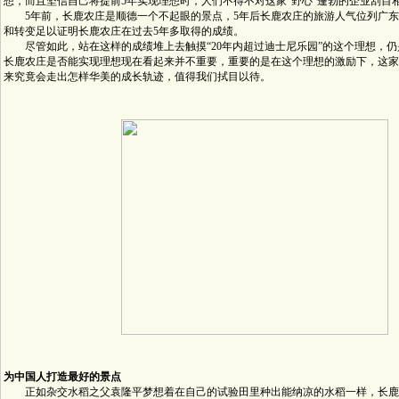
想，而且坚信自己将提前5年实现理想时，人们不得不对这家“野心”蓬勃的企业刮目
5年前，长鹿农庄是顺德一个不起眼的景点，5年后长鹿农庄的旅游人气位列广东
和转变足以证明长鹿农庄在过去5年多取得的成绩。
尽管如此，站在这样的成绩堆上去触摸“20年内超过迪士尼乐园”的这个理想，仍
长鹿农庄是否能实现理想现在看起来并不重要，重要的是在这个理想的激励下，这家
来究竟会走出怎样华美的成长轨迹，值得我们拭目以待。
为中国人打造最好的景点
正如杂交水稻之父袁隆平梦想着在自己的试验田里种出能纳凉的水稻一样，长鹿