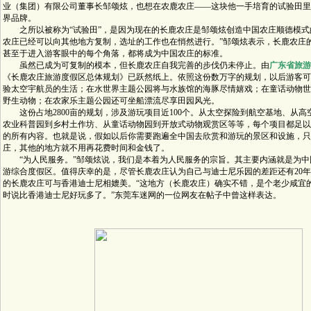
业（集团）有限公司董事长邹颂炫，也想在农鹿农庄——这块他一手培育的试验田里
界品牌。
之所以被称为“试验田”，是因为现在的长鹿农庄是邹颂炫创造中国农庄顺德模式
农庄已经可以向其他地方复制，选址的工作也在悄然进行。”邹颂炫表示，长鹿农庄
甚至于进入游客眼中的每个角落，都将成为中国农庄的标准。
虽然已成为可复制的模本，但长鹿农庄自我完善的步伐仍未停止。由
广东省旅游
《长鹿农庄旅游度假区总体规划》已跃然纸上。依照这份数万字的规划，以后游客可
验太空宇航员的生活；在水世界主题公园将与水族馆的海豚尽情嬉戏；在童话动物世
野生动物；在农家乐主题公园还可坐船漂流尽享田园风光。
这份占地2800亩的规划，涉及游玩项目近100个。从太空探险到航空基地、从高
农业科普园到乡村土作坊、从童话动物园到开放式动物观赏区等等，每个项目都足以
的所有内容。也就是说，假如以后你需要跑遍全中国去欣赏和游玩的景区和设施，只
庄，其他的地方就不用再花费时间和金钱了。
“为人民服务。”邹颂炫说，我们是本着为人民服务的宗旨。其主要内涵就是为中
游综合度假区。值得庆幸的是，尽管长鹿农庄认为自己与迪士尼乐园的差距还有20
的长鹿农庄可与香港迪士尼相媲美。“这地方（长鹿农庄）确实不错，是个老少咸宜
时说比香港迪士尼好玩多了。”东莞车迷网的一位网友在帖子中曾这样表达。