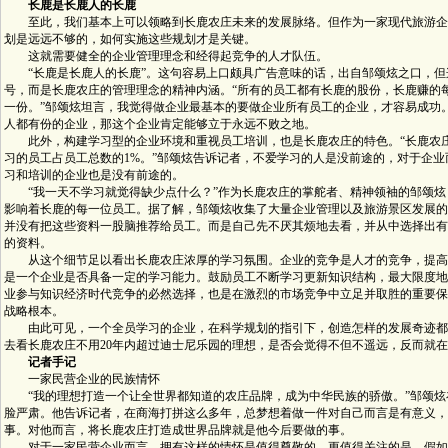
长鹿是长鹿人的长鹿
至此，我们基本上可以领略到长鹿农庄未来的发展脉络。但作为一家现代旅游企
划是远远不够的，如何实施这些规划才是关键。
这就需要健全的企业管理理念和经得起竞争的人才队伍。
“长鹿是长鹿人的长鹿”。这句容易上口颇具广告意味的话，出自邹颂炫之口，但
号，而是长鹿农庄的管理理念的精神内涵。“所有的员工都有长鹿的股份，长鹿赚的
一份。”邹颂炫坦言，我觉得做企业最基本的要做企业所有员工的企业，才容易成功
人都有份的企业，那这个企业肯定能够立于永远不败之地。
此外，构建学习型的企业环境和重视员工培训，也是长鹿农庄的特色。“长鹿农
习的员工占员工总数的1%。”邹颂炫告诉记者，不爱学习的人是没前途的，对于企
习和培训的企业也是没有前途的。
“我一天不学习就觉得缺少点什么？”作为长鹿农庄的掌舵者、精神领袖的邹颂炫
影响着长鹿的每一位员工。据了解，邹颂炫收集了大量企业管理以及旅游景区发展的
并没有把这些资料一股脑推荐给员工。而是自己先不厌其烦地去看，并从中选择出有
的资料。
从这个细节足以看出长鹿农庄浓厚的学习氛围。企业的竞争是人才的竞争，提高
是一个企业是否具备一定的学习能力。鼓励员工不断学习更新知识结构，最大限度地
业参与知识经济时代竞争的必然选择，也是在激烈的市场竞争中立足并取胜的重要保
战略根本。
由此可见，一个全员学习的企业，在科学规划的指引下，创造怎样的发展奇迹都
去看长鹿农庄不用20年内超过迪士尼乐园的理想，是否会觉得不但不遥远，反而就
记者手记
一家民营企业的民族情怀
“我的理想打造一个让全世界都知道的农庄品牌，成为中华民族的骄傲。”邹颂炫
脸严肃。他告诉记者，在商海打拼这么多年，总梦想着做一件对自己而言是有意义，
事。对他而言，将长鹿农庄打造成世界品牌就是他今后要做的事。
对于一家民营企业而言，拥有这样的情怀是值得尊敬的。更值得关注的是，假如