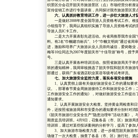
织景区分会召开韶关市旅游景区（点）市场经营分析座
宣传促销工作进行专题讲座，共同探讨我市旅游景区景
六、认真抓好教育培训工作，进一步壮大旅游人才
一是做好2008年度全国导游人员资格考试工作。根
小组指导下，我局认真组织实施了导游人员资格考试的
导游人员IC卡工作。
二是大力开展表彰先进活动。向省局推荐我市全国“巾帼
料。有2名“巾帼建功标兵”、1个“巾帼文明岗”通过省
进，激励和培养广大旅游从业人员崇尚诚信，爱岗敬业
梅等10位同志为2007年度韶关市“十佳导游”称号，授予周
号。
三是认真开展各种培训活动。按照省旅游局关于举办
班的通知精神，我局审核挑选了韶关学院和韶关市旅游
部通过，获得广东省酒店职业英语等级考试考评员。
七、加大旅游安全监控力度，落实各项安全措施
1、认真贯彻上级有关做好旅游安全工作的通知要求
议。，部署春节黄金周旅游接待工作和旅游安全工作；
工作旅游安全工作的通知》，对做好旅游安全工作提出
通知要求。
2、认真开展旅游安全大检查。坚持黄金周检查和日
外，还按照省旅游局和市安委办的通知要求分别针对消
《韶关市旅游行业安全生产“隐患治理年”活动方案》。
期质监员培训班。4月9日，召集各县（市、区）旅游局
培训班，通过对某些投诉案例的分析学习，提高了参加
3、加大旅游市场检查力度，进一步规范韶关旅游市
场做了一次大检查，抽查了各县（市、区）旅行社、酒店