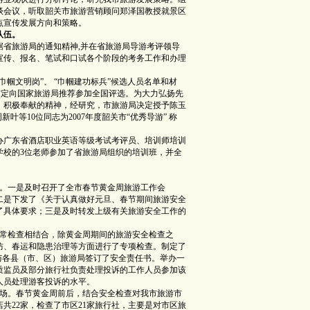
谈会议，听取韶关市旅游营销顾问郑泽国教授就景区
点宣传发展方向和策略。
队伍。
据省旅游局的通知精神,并在省旅游局导游考评领导
宣传、报名、笔试和口试各个阶段的考务工作和办理
文明岗”、 “巾帼建功标兵”候选人员名单和材
局审定向国家旅游局推荐参加全国评选。为大力弘扬先
，积极奉献的精神，经研究，市旅游局决定授予陈玉
新叶等10位同志为2007年度韶关市“优秀导游” 称
广东省酒店职业英语等级考试考评员、培训师培训
学校的3位老师参加了省旅游局组织的培训班，并全
。一是及时召开了全市春节黄金周旅游工作会
二是下发了《关于认真做好元旦、春节期间旅游安全
了具体要求；三是及时转发上级有关旅游安全工作的
常检查相结合，除黄金周期间的旅游安全检查之
防、春运和隐患治理等方面进行了专项检查。制定了
与各县（市、区）旅游局签订了安全责任书。举办一
质监员及部分旅行社负责处理投诉的工作人员参加该
人员处理游客投诉的水平。
场。春节黄金周前后，结合安全检查对我市旅游市
共22家，检查了市区21家旅行社，主要是对市区旅