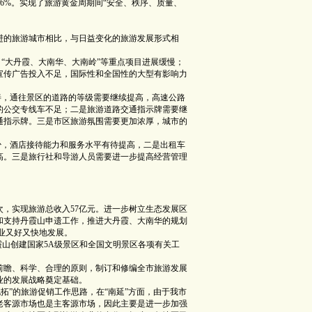
2.56%。实现了旅游黄金周期间“安全、秩序、质量、
进的旅游城市相比，与日益变化的旅游发展形式相
“大丹霞、大南华、大南岭”等重点项目进展缓慢；
宣传广告投入不足，国际性和全国性的大型有影响力
，通往景区的道路的等级需要继续提高，高速公路
的公交专线车不足；二是旅游道路交通指示牌需要继
通指示牌。三是市区旅游氛围需要更加浓厚，城市的
，酒店接待能力和服务水平有待提高，二是出租车
高。三是旅行社和导游人员需要进一步提高经营管理
人次，实现旅游总收入57亿元。进一步树立生态发展区
和支持丹霞山申遗工作，推进大丹霞、大南华的规划
业又好又快地发展。
山创建国家5A级景区和全国文明景区各项有关工
瞻、科学、合理的原则，制订和修编全市旅游发展
业的发展战略奠定基础。
”的旅游促销工作思路，在“南延”方面，由于我市
老客源市场也是主客源市场，因此主要是进一步加强