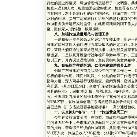
行社的营业部情况、导游管理情况进行了一次调查。共出
检查人员128人次，检查旅游企业89家次，检查导游1
与此同时，对于各旅行社的超范围经营、旅游广告、“零
及时的处理。参与市两家旅行社组织的两趟赴北京的“夕
旅游服务质量进行实时监督。在此期间我局随团工作人
至，胜似家人”的锦旗，以示感谢。
八、加强旅游质量规范与管理工作
一是积极开展星级饭店的评定与复核工作，新评一家
省旅游局对莱斯大酒店进行五星级饭店的评定工作，对乐
底，莱斯大酒店通过国家旅游局批准，成为韶关首家五星
级饭店。二是认真开展旅行社年检和导游年审工作。三是
培训工作。开办调查员培训班，宣传贯彻相关文件精神
九、积极指导帮助乳源、仁化创建旅游强县工作
创建广东省旅游强市是我局今年的主要工作之一。对
积极的带动作用。我们对乳源、仁化县的创强工作进行
指导力度，深入两县进行现场检查、查阅资料、座谈交
利开展。7月28日至29日，创建“广东省旅游强县办公
强县的标准》，采取“听汇报、察看现场、抽样调查、综
收。检查组对乳源县的创强工作给予了充分的肯定和
9月26-27日，省旅游局创建广东省旅游强县验收组对
县已达到《广东省旅游强县检查标准》，高分通过验收
十、认真抓好“春节”、“十一”旅游黄金周工作
今年春节旅游黄金周，在市委、市政府的高度重视和
门的通力配合下，全市旅游系统面对罕见的冰雪严寒自
应的措施，营造假日经济的旅游环境，共同维护旅游市
66.1万人次，旅游总收入2.83亿元，分别比2007年同期增长