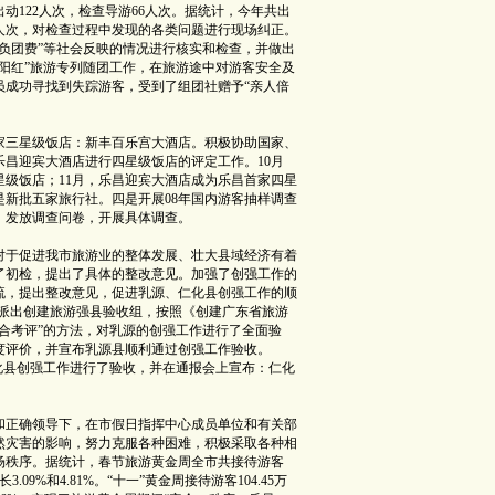
动122人次，检查导游66人次。据统计，今年共出
57人次，对检查过程中发现的各类问题进行现场纠正。
负团费”等社会反映的情况进行核实和检查，并做出
阳红”旅游专列随团工作，在旅游途中对游客安全及
员成功寻找到失踪游客，受到了组团社赠予“亲人倍
三星级饭店：新丰百乐宫大酒店。积极协助国家、
昌迎宾大酒店进行四星级饭店的评定工作。10月
级饭店；11月，乐昌迎宾大酒店成为乐昌首家四星
新批五家旅行社。四是开展08年国内游客抽样调查
，发放调查问卷，开展具体调查。
于促进我市旅游业的整体发展、壮大县域经济有着
了初检，提出了具体的整改意见。加强了创强工作的
流，提出整改意见，促进乳源、仁化县创强工作的顺
室”派出创建旅游强县验收组，按照《创建广东省旅游
合考评”的方法，对乳源的创强工作进行了全面验
高度评价，并宣布乳源县顺利通过创强工作验收。
仁化县创强工作进行了验收，并在通报会上宣布：仁化
。
正确领导下，在市假日指挥中心成员单位和有关部
然灾害的影响，努力克服各种困难，积极采取各种相
场秩序。据统计，春节旅游黄金周全市共接待游客
3.09%和4.81%。“十一”黄金周接待游客104.45万