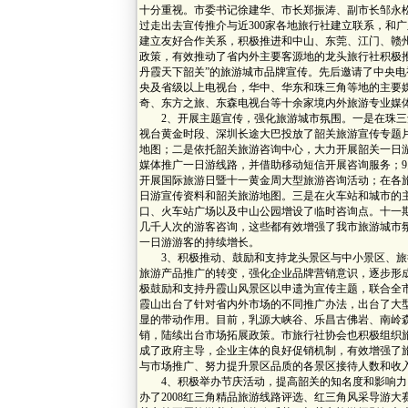
十分重视。市委书记徐建华、市长郑振涛、副市长邹永
过走出去宣传推介与近300家各地旅行社建立联系，和
建立友好合作关系，积极推进和中山、东莞、江门、赣
政策，有效推动了省内外主要客源地的龙头旅行社积极
丹霞天下韶关”的旅游城市品牌宣传。先后邀请了中央电
央及省级以上电视台，华中、华东和珠三角等地的主要
奇、东方之旅、东森电视台等十余家境内外旅游专业媒
2、开展主题宣传，强化旅游城市氛围。一是在珠三
视台黄金时段、深圳长途大巴投放了韶关旅游宣传专题
地图；二是依托韶关旅游咨询中心，大力开展韶关一日
媒体推广一日游线路，并借助移动短信开展咨询服务；9
开展国际旅游日暨十一黄金周大型旅游咨询活动；在各
日游宣传资料和韶关旅游地图。三是在火车站和城市的
口、火车站广场以及中山公园增设了临时咨询点。十一期
几千人次的游客咨询，这些都有效增强了我市旅游城市
一日游游客的持续增长。
3、积极推动、鼓励和支持龙头景区与中小景区、旅
旅游产品推广的转变，强化企业品牌营销意识，逐步形
极鼓励和支持丹霞山风景区以申遗为宣传主题，联合全
霞山出台了针对省内外市场的不同推广办法，出台了大
显的带动作用。目前，乳源大峡谷、乐昌古佛岩、南岭
销，陆续出台市场拓展政策。市旅行社协会也积极组织
成了政府主导，企业主体的良好促销机制，有效增强了
与市场推广、努力提升景区品质的各景区接待人数和收
4、积极举办节庆活动，提高韶关的知名度和影响力
办了2008红三角精品旅游线路评选、红三角风采导游