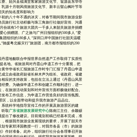
大赛、始兴县福满堂客家旅游文化节、翁源县东华寺
、乳源十月朝风情旅游文化节、新丰云髻山枫叶节等
韶关的知名度和影响力
年初的八十年不遇的冰灾，对春节期间我市旅游业影
动员旅行社主动积极与珠三角旅行社做好宣传、沟通
月份就有5个旅游大团共一千多人来韶关旅游并捐赠
爱心捐赠团、广之旅与广州日报组织的500多人 “爱
团组织的180多人 “深圳口岸中国旅行社韶关温暖
“驰援粤北赈灾行”旅游团，南方都市报组织的200
丹霞地貌联合申报世界自然遗产工作取得了实质性
产提名地。省旅游局对丹霞山申遗工作十分重视，把
向黄华华省长汇报旅游工作时专门汇报了丹霞山申遗
已成立由省政府副省长林木声为组长、省政府、省建
台相应的支持政策，包括在立法上通过《丹霞山风景
遗经费。为确保申遗工作和创建工作顺利进行，进一
位，在旅游活动策划和对外宣传方面积极做好配合。
时发布工作信息，为申遗工作营造良好的宣传氛围。
景区，以全面带动和提升我市旅游产品品位。
，系统科学地指导宣传工作的开展及旅游景区的建
，听取
广东省旅游发展研究中心
陈南江主任、余颖硕
规提出了修改建议。目前规划初稿已经基本完成，准
》，根据我市旅游业发展现状的要求，开展了韶关市
策划专家郑泽国教授一行，对我市各县（市）的旅游
划》作好准备。此外，组织旅行社分会各理事召开旅
游业现状进行分析讨论，研究我市旅游发展策略。组