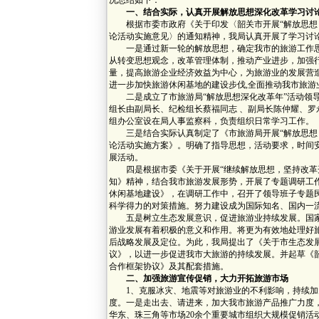
况总结如下：
一、结合实际，认真开展解放思想深化改革学习讨
根据市委市政府《关于印发〈韶关市开展“解放思想，
论活动实施意见〉的通知精神，我局认真开展了学习讨
一是通过新一轮的解放思想，确定我市的旅游工作思路
从转变思想观念，改革管理体制，推动产业进步，加强
量，提高旅游企业经济效益为中心，为旅游业的发展营
进一步加快旅游休闲基地的建设步伐,全面推动我市旅游
二是成立了市旅游局“解放思想深化改革年”活动领导
组长由副局长、纪检组长蔡福同志 、副局长陈仲耀、
组办公室设在局人事监察科，负责组织日常学习工作。
三是结合实际认真制定了《市旅游局开展“解放思想，
论活动实施方案》。明确了指导思想，活动要求，时间
展活动。
四是根据市委《关于开展“继续解放思想，坚持改革开
知》精神，结合我市旅游发展形势，开展了专题调研工
休闲基地建设》，在调研工作中，召开了领导班子专题
科学得力的对策措施。努力建设成为国际知名、国内一
五是树立生态发展意识，促进旅游业持续发展。国家
游业发展有着积极的意义和作用。将更为有效地处理好
后战略发展及定位。为此，我局提出了《关于市生态发
议》，以进一步促进我市大旅游的持续发展。并起草《
合作框架协议》及其配套措施。
二、加强旅游宣传促销，大力开拓旅游市场
1、克服冰灾、地震等对旅游业的不利影响，持续加
度。一是走出去、请进来，加大我市旅游产品推广力度
华东、珠三角等市场20余个重要城市组织大规模促销活