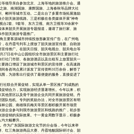
松等领导亲自参加北京、上海等地的旅游推介会。通
广之旅、南湖国旅、康辉国旅、上海春秋等品牌大社
州、郴州等城市互动。二是出台了多重市场拓展激励
推介韶关旅游线路。三是积极在各类媒体开展“神奇
视台2套、9套等、东方卫视、南方卫视等30余家中
媒体来韶关开展旅游专题报道，邀请了旅行家、旅
体作韶关旅游专题推广。
角主要客源城市持续投放形象宣传广告，在广州电
片，在丹霞号列车上摆放了韶关旅游宣传册、自助游
游宣传推广。在韶关日报、韶关电视台、韶关电台等
月27日在中山公园组织全市旅游景区和主要旅行社
旅行社门市部、各旅游酒店以及出租车上放置韶关一
主要路口增设了旅游城市和景区的宣传牌，在高速路
间各咨询点累计派发了宣传资料10万余份，解答了
氛围，为游客出行提供了最便捷的服务，直接促进了
行社联合开展促销，实现从单一景区推广到成熟的
成促销合力，实现旅游经济显著增长。今年以来，积
市其他景区以及骨干旅游企业共同开展旅游促销。丹
型团队包机、专列的奖励办法，对全市旅游景区有明
森林公园、南雄珠玑梅关等景区都积极开展市场营
旅游企业参与到我市旅游景区和线路的推广，初步形
旅游促销的实际效果。十一黄金周数字显示，积极参
入均大幅攀升。
。作为广东国际旅游文化节的分会场，今年以来举
大赛、红三角旅游商品大赛、丹霞地貌国际研讨会、韶