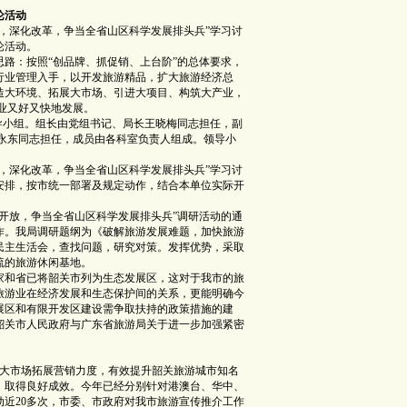
论活动
深化改革，争当全省山区科学发展排头兵”学习讨
论活动。
：按照“创品牌、抓促销、上台阶”的总体要求，
行业管理入手，以开发旅游精品，扩大旅游经济总
造大环境、拓展大市场、引进大项目、构筑大产业，
业又好又快地发展。
小组。组长由党组书记、局长王晓梅同志担任，副
罗永东同志担任，成员由各科室负责人组成。领导小
深化改革，争当全省山区科学发展排头兵”学习讨
安排，按市统一部署及规定动作，结合本单位实际开
放，争当全省山区科学发展排头兵”调研活动的通
作。我局调研题纲为《破解旅游发展难题，加快旅游
民主生活会，查找问题，研究对策。发挥优势，采取
流的旅游休闲基地。
和省已将韶关市列为生态发展区，这对于我市的旅
旅游业在经济发展和生态保护间的关系，更能明确今
展区和有限开发区建设需争取扶持的政策措施的建
韶关市人民政府与广东省旅游局关于进一步加强紧密
大市场拓展营销力度，有效提升韶关旅游城市知名
，取得良好成效。今年已经分别针对港澳台、华中、
动近20多次，市委、市政府对我市旅游宣传推介工作