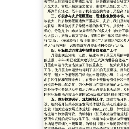
关市第五届旅游美食购物欢乐节、韶关市旅游摄影征文
开光大典、首届乐昌旅游文化节、南雄珠玑姓氏文化节
一系列节庆活动。既丰富了我市旅游的内容，又提高了
三、积极参与灾后景区重建，迅速恢复旅游市场。
响较大，许多旅游景区遭到严重破坏。灾后，我们及时
与联络，迅速做好灾后旅游市场的恢复工作。据统计，3
爱心。分别是中山市旅游局组织的400多人中山旅游互动
心大接力，旅游大赈灾”活动，深圳口岸中旅和深圳报业集
行”活动，《羊城晚报》报业集团和广之旅组织的200多人
多人“拯救南岭—2008自驾车丹霞山植树公益行”活动。
四、积极推进丹霞山申报世界自然遗产工作
丹霞山联合湖南、江西、福建等10个景区开展的中国
的进展，今年9月已被国家建设部正式列为世界自然遗
丹霞山申遗作为全省旅游工作的重点之一，杨荣森局长
工作，使丹霞山申遗活动得到了省长的高度重视。目前
设厅、韶关市政府等部门组成的申遗领导小组。并将出
名胜区保护和管理条例》，在资金上安排专项保护和申
步提高丹霞山知名度，强化丹霞山在韶关旅游的龙头地
对外宣传和专题活动中都尽力突出丹霞山龙头品牌，及
同时积极推动丹霞山创建国家5A级旅游景区和全国文明
五、做好旅游调研、规划编制工作。
加强市场分析
设。组织召开韶关市旅游发展总体规划初稿汇报座谈会
士就《韶关旅游发展总体规划》初稿进行汇报，并对总
备提请市旅游委评议。为编制好《韶关市旅游营销规划
酒店业资料的调查与收集工作。邀请加拿大籍旅游营销
市场进行详细的市场调研，为编制《韶关市旅游营销规
游市场分析会，针对我市旅行社行业的状况以及我市旅