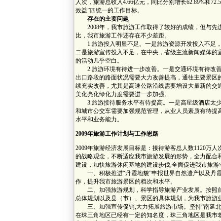
人次，旅游总收入4.66亿元，同比分别增长62.89%和7
效益”四统一的工作目标。
存在的主要问题
2008年，我市旅游工作取得了较好的成绩，但与先
比，我市旅游工作还存在不少差距。
1.旅游投入明显不足。一是旅游资源开发投入不足，
二是旅游宣传投入不足，在中央，省级主流新闻媒体的
的活动几乎空白。
2.旅游环境有待进一步改善。一是交通环境有待改善
出口路段的路面状况需要大力改善提高，通往主要景区
续充实改善，尤其是高速公路沿线需要增设大量新的交
美化亮化绿化力度需要进一步加强。
3.旅游接待服务水平有待提高。一是高星级酒店太少
和城市公交车需要加强规范管理，从业人员素质有待提
水平和业务能力。
2009年旅游工作计划与工作思路
2009年旅游经济发展目标是：接待游客总人数1120万
的战略观念，不断适应我市旅游发展的形势，全力配合
建设，加快旅游休闲基地的建设步伐,全面促进我市旅游
一、积极推进“丹霞地貌”申报世界自然遗产以及丹霞
作，提升我市旅游景区的档次和水平。
二、加强旅游规划，科学指导旅游产业发展。按照前
总体规划以及县（市）、景区的具体规划，为我市旅游
三、加强宣传促销,大力拓展旅游市场。坚持“南延北拓
在珠三角地区已经有一定的知名度，珠三角地区是我市