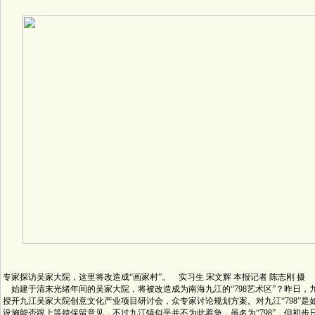
专家探访吴家大院，这里将改造成“画家村”。 实习生 宋文辉 本报记者 陈志刚 摄
始建于清末光绪年间的吴家大院，将被改造成为南海九江的“798艺术区”？昨日，
授开九江吴家大院创意文化产业项目研讨会，众专家讨论规划方案。对九江“798”是
设施能否跟上等持保留意见，不过九江镇似乎并不为此着急，虽名为“798”，但初步