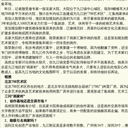
集萃地。
昨日，记者随受邀专家一探吴家大院。大院位于九江镇中心城区。现存6幢镬耳大屋
地7000多平方米的大院，预计在年内动工改建成为九江的“798艺术区”，汇集画家来
策划人陈荣彪介绍，项目策划规划的总面积为31亩，将尽量保留原来的建筑风格。
3年初步投入1000万来全力打造一个集旅游、艺术、休闲等于一体的岭南艺术长廊。
策划规划图中建筑都保留着原来的房屋，已修缮完好，房屋外以岭南文化元素加以
扩建多座岭南或西洋风格的房屋。
吴家大院的大屋将住进画家。陈荣彪展示了画家汇聚作画的场景，这是策划规划图
艺术展览厅，专程用来搜集和展示一些珍贵的画作。
陈荣彪介绍，初步考虑的方案中，还将要建一个博物馆。因为他翻遍了资料，还没
专门的华侨博物馆，而九江作为华侨之乡，可以考虑在吴家大院建立。为了艺术家们
大院中，还将考虑建咖啡厅，引入一些有品位的名咖啡品牌。
虽然众专家讨论得热火朝天，但九江镇党委书记杜伟标似乎并不急着表态。他表示
步是九江地区的“画家村”，先不用考虑画家名气有多大，只要有人进驻在此地安心
教成人，提高九江当地的文化氛围即可，至于以后的发展，则有待做好后再说。
链接
北京
798
艺术区
北京798艺术区所在的地方，是北京华北无线电联合器材厂(798厂)闲置厂房。因
了众多艺术机构及艺术家前来租用闲置厂房并进行改造，逐渐形成了集画廊、艺术工
三问
“
画家村
”
1
、创作基地还是交易市场？
虽然陈荣彪略有介绍，但吴家大院将做成画家们的创作基地，还是画作交易市场等
大学教授方远平提到，如果都不能厘清定位，将来一些配套的设施极容易走偏。而且
否上升到佛山甚至广东省的层面呢？
2
、能吸引名画家吗？
说到文化创意产业项目，九江附近真是多得数不胜数。广州有34个，深圳20个，佛