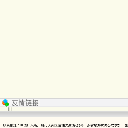
| | |