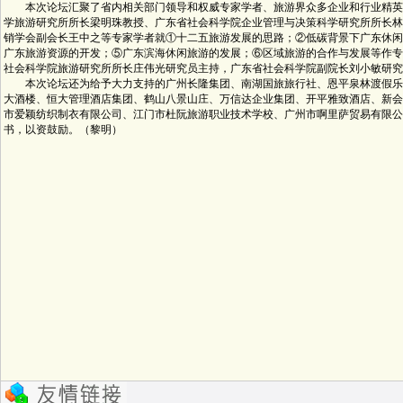
本次论坛汇聚了省内相关部门领导和权威专家学者、旅游界众多企业和行业精英
学旅游研究所所长梁明珠教授、广东省社会科学院企业管理与决策科学研究所所长林
销学会副会长王中之等专家学者就①十二五旅游发展的思路；②低碳背景下广东休闲
广东旅游资源的开发；⑤广东滨海休闲旅游的发展；⑥区域旅游的合作与发展等作专
社会科学院旅游研究所所长庄伟光研究员主持，广东省社会科学院副院长刘小敏研究
本次论坛还为给予大力支持的广州长隆集团、南湖国旅旅行社、恩平泉林渡假乐
大酒楼、恒大管理酒店集团、鹤山八景山庄、万信达企业集团、开平雅致酒店、新会
市爱颖纺织制衣有限公司、江门市杜阮旅游职业技术学校、广州市啊里萨贸易有限公
书，以资鼓励。（黎明）