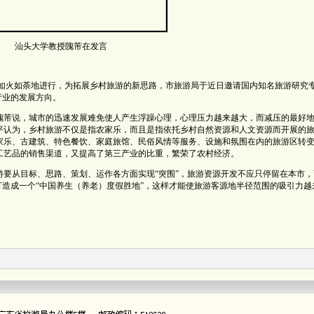
汕头大学教授隗芾在发言
正如火如荼地进行，为拓展乡村旅游的新思路，市旅游局于近日邀请国内知名旅游研究
产业的发展方向。
隗芾说，城市的迅速发展难免使人产生浮躁心理，心理压力越来越大，而减压的最好
平认为，乡村旅游不仅是指农家乐，而且是指依托乡村自然资源和人文资源而开展的
家乐、古建筑、特色餐饮、家庭旅馆、民俗风情等服务、设施和氛围在内的旅游区转
工艺品的销售渠道，又提高了第三产业的比重，繁荣了农村经济。
要从目标、思路、策划、运作各方面实现“突围”，旅游资源开发不应只停留在本市，
打造成一个“中国养生（养老）度假胜地”，这样才能使旅游客源地半径范围的吸引力越