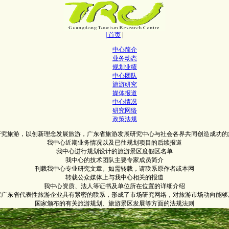
| 首页
|
中心简介
业务动态
规划业绩
中心团队
旅游研究
媒体报道
中心情况
研究网络
政策法规
研究旅游，以创新理念发展旅游，广东省旅游发展研究中心与社会各界共同创造成功的
我中心近期业务情况以及已往规划项目的后续报道
我中心进行规划设计的旅游景区度假区名单
我中心的技术团队主要专家成员简介
刊载我中心专业研究文章。如需转载，请联系原作者或本网
转载公众媒体上与我中心相关的报道
我中心资质、法人等证书及单位所在位置的详细介绍
0家广东省代表性旅游企业具有紧密的联系，形成了市场研究网络，对旅游市场动向能够
国家颁布的有关旅游规划、旅游景区发展等方面的法规法则