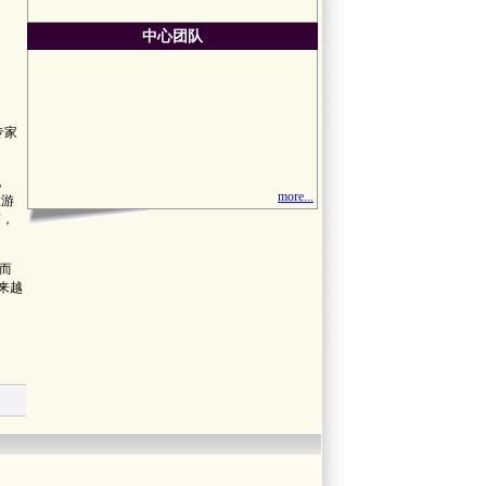
中心团队
专家
地
more...
旅游
变，
而
来越