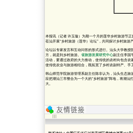
本报讯（记者 许玉璇）为期一个月的莲华乡村旅游节
莅汕开展“乡村旅游（莲华）论坛”，共同探讨乡村旅游
论坛以专家发言和互动问答的形式进行。汕头大学教授
方，就是到乡村旅游。
省旅游发展研究中心
副主任李国
活动，要通过政府的大力推动，使传统的农村向包含农
使传统农业与旅游相结合，既拓宽了乡村农副特产、手
韩山师范学院旅游管理系副主任陈非认为，汕头生态旅游
应把潮汕三市整合为一个大的“乡村旅游”阵地，将潮汕
大。
| | |