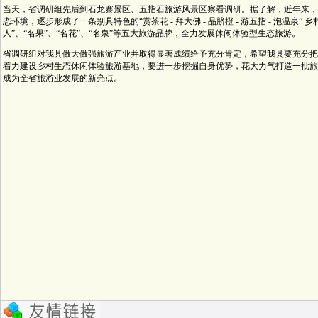
当天，省调研组先后到石龙寨景区、五指石旅游风景区察看调研。据了解，近年来，
态环境，逐步形成了一条别具特色的“赏茶花 - 拜大佛 - 品脐橙 - 游五指 - 泡温泉
人”、“名果”、“名花”、“名泉”等五大旅游品牌，全力发展休闲体验型生态旅游。
省调研组对我县做大做强旅游产业并取得显著成绩给予充分肯定，希望我县要充分把
着力建设乡村生态休闲体验旅游基地，要进一步挖掘自身优势，花大力气打造一批旅
成为全省旅游业发展的新亮点。