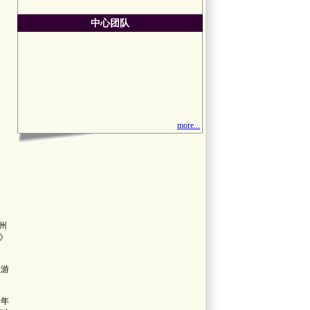
中心团队
more...
州
）》
旅游
，年