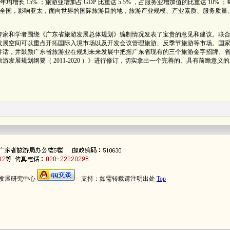
，年均增长 15% ；旅游业增加占 GDP 比重达 5.5% ，占服务业增加值的比重达 10% ；
服务全国，影响亚太，面向世界的国际旅游目的地，旅游产业规模、产业素质、服务质量
专家和学者围绕《广东省旅游发展总体规划》编制情况发表了宝贵的意见和建议。联
发展空间可以重点开拓国际入境市场以及开发会议管理旅游、反季节旅游等市场。国
讲话，并鼓励广东省旅游业在规划未来发展中把握广东省现有的三个旅游金字招牌。
发展规划纲要（ 2011-2020 ）》进行修订，切实拿出一个完善的、具有前瞻意义
发展研究中心
支持：如需转载请注明出处
Top