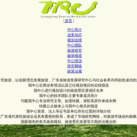
| 首页
|
中心简介
业务动态
规划业绩
中心团队
旅游研究
媒体报道
中心情况
研究网络
政策法规
研究旅游，以创新理念发展旅游，广东省旅游发展研究中心与社会各界共同创造成功的
我中心近期业务情况以及已往规划项目的后续报道
我中心进行规划设计的旅游景区度假区名单
我中心的技术团队主要专家成员简介
刊载我中心专业研究文章。如需转载，请联系原作者或本网
转载公众媒体上与我中心相关的报道
我中心资质、法人等证书及单位所在位置的详细介绍
0家广东省代表性旅游企业具有紧密的联系，形成了市场研究网络，对旅游市场动向能够
国家颁布的有关旅游规划、旅游景区发展等方面的法规法则