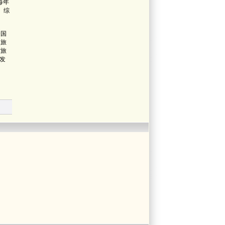
每年
、综
合国
家旅
省旅
的发