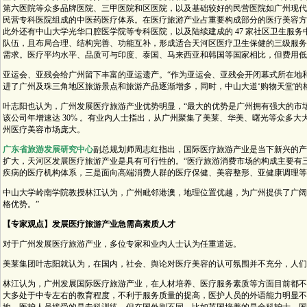
第六医院等众多品牌医院、三甲医院和区医院，以及基础较好的民营医院如广州现代
民营专科医院组成的中医药医疗体系。在医疗旅游产业占重要构成部分的医疗美容方
此外还有中山大学光华口腔医学院等专科医院，以及陆续建成的 47 家社区卫生服
队伍，且布局合理、结构完善、功能互补，形成适合天河区医疗卫生保健的三级服务
需求。医疗平均水平、品质可与印度、泰国、马来西亚和韩国等国家相比，但费用低
亚运会、亚残会给广州留下丰富的亚运遗产。“作为亚运会、亚残会开闭幕式所在地
进了广州及珠三角地区旅游景点和旅游产品逐渐增多，同时，中山大道‘购物天堂'的
叶志阳也认为，广州发展医疗旅游产业优势明显，“最大的优势是广州拥有强大的市场需
该公司年增速达 30% 。有业内人士指出，从广州聚集了美莱、华美、曙光等众多
州医疗美容市场庞大。
广东省旅游发展研究中心
副总规划师周志红指出，国际医疗旅游产业是当下新兴的产
扩大，天河区发展医疗旅游产业是具有可行性的。“医疗旅游消费市场的构成主要有
疾病的医疗机构体系，三是面向高端消费人群的医疗保健、美容整形、亚健康调理等
中山大学岭南学院教授林江认为，广州毗邻港澳，地理位置优越，为广州提供了广阔
格优势。”
【专家观点】发展医疗旅游产业急需高素质人才
对于广州发展医疗旅游产业，多位专家和业内人士认为任重道远。
美莱集团叶志阳就认为，在国内，社会、舆论对医疗美容的认可氛围并不充分，人们
林江认为，广州发展国际医疗旅游产业，在人材培养、医疗服务素质等方面目前都不
大多处于中专左右的教育程度，不利于服务质量的提高，医护人员的外语能力明显不