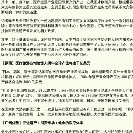
其中一项。据了解，医疗旅游产业是国际新兴的产业，在我国才刚刚兴起。根据世界
康复与修养为主题的旅游服务，主要是指人们因定居地的医疗服务太昂贵或不太完善
而成的一种新的旅游业。
记者昨天从天河区政府的一份内部资料看到了天河发展国际医疗旅游业的一系列规划
牌；筹划建设天河健康美丽城和港澳台医学中心；整合资源，打造天河医疗旅游一条
扶持医疗旅游产业发展的相关政策。
其中，对于健康美丽城，该区拟与韩国、日本与瑞士等国家医学协会以及国内知名医
牌一条街则设想设在天河中山大道，因这条路两侧目前集中了近四十家医疗门诊、诊所
医疗政策和广东推进服务业向港澳台扩大开放的政策，吸引港澳台地区医疗机构和投
际医疗旅游产品开发与推广平台和天河区医疗旅游网站。
【原因】医疗旅游业增速惊人明年全球产值将达千亿美元
“日本、韩国、瑞士等发达国家的医疗旅游产业发展成熟，每年都吸引许多外来者前去消费
根据相关资料显示，国际医疗旅游产业增速惊人， 2004 年该产业全球产值为 400 亿美元，
产值将会达到 1000 亿美元。
“世界卫生组织曾预测，到 2020 年时，医疗健康相关服务业将可能成为全球最大
占世界 GDP 的 22% 。”随着国内经济发展，国人对医疗旅游的需求也在与日俱
业的思考》中提到，据不完全统计，我国每年到韩国、日本、美国等国家接受美容、抗
在国家扩大消费的国策之下，发展新兴的医疗旅游业有利于促进这一目标实现，“将
这一新兴产业的发展，上海、北京和海南等地区就明确提出大力发展医疗旅游业。
【广州优势】亚运遗产＋消费市场＋健全的医疗体系
蓝小环副区长介绍，天河打造医疗旅游产业拥有很多“先天优势”：天河区的医疗体