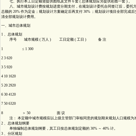
七、执行本工日定额需提供图纸及文件 6 套 ( 总体规划应另提供彩图一套 ) 。
八、城市规划设计费按规划进度分期支付，在规划设计委托合同签订后，委托方
总额的 20% 作为定金；规划设计方案确定后再支付 30% ；规划设计项目全部完成
清全部规划设计费用。
一、城市总体规划
1 、总体规划
序号 城市规模 ( 万人 ) 工日定额 ( 工日 ) 备 注
1 ≤ 1 300
2 3 620
3 5 920
4 10 1620
5 20 2920
6 30 4120
7 50 6320
8 ＞ 50 面 议
注： 本定额中城市规模应以上级主管部门审核同意的规划期末规划人口规模为
2 、总体规划纲要
单独编制总体规划纲要，其工日按总体规划定额的 30% ～ 40% 计。
3 、分区规划