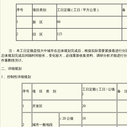
序号
项目类别
工日定额 ( 工日 / 平方公里 )
备
1
60
新 区
2
125
旧 区
注： 本工日定额是指大中城市在总体规划完成后，根据实际需要紧接着进行分
总体规划完成后间隔时间较长，变化较大，必须重新收集资料、调研分析才能进行分
作量酌情另计。
二、详细规划
1 、控制性详细规划
工日定额 ( 工日 / 公顷
序号
项 目 类 别
备 
)
1
开发区
20
≤ 20 公顷
19
2
城市一般地段