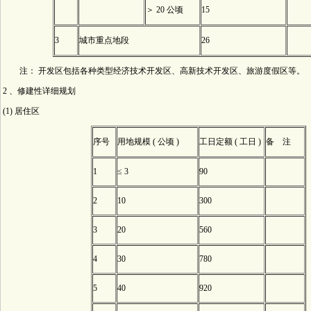
＞ 20 公顷
15
3
城市重点地段
26
注： 开发区包括各种类型经济技术开发区、高新技术开发区、旅游度假区等。
2 、修建性详细规划
(1) 居住区
序号
用地规模 ( 公顷 )
工日定额 ( 工日 )
备 注
1
≤ 3
90
2
10
300
3
20
560
4
30
780
5
40
920