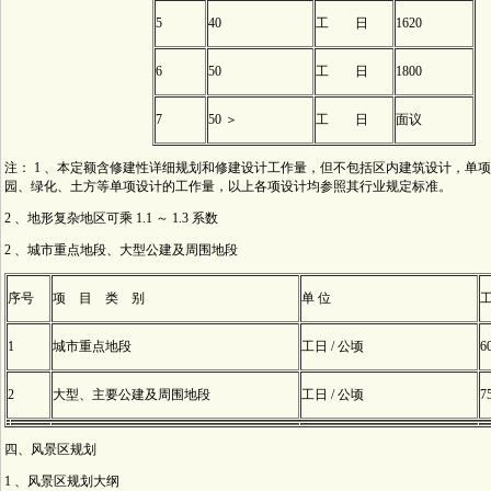
5
40
工 日
1620
6
50
工 日
1800
7
50 ＞
工 日
面议
注： 1 、本定额含修建性详细规划和修建设计工作量，但不包括区内建筑设计，单
园、绿化、土方等单项设计的工作量，以上各项设计均参照其行业规定标准。
2 、地形复杂地区可乘 1.1 ～ 1.3 系数
2 、城市重点地段、大型公建及周围地段
序号
项 目 类 别
单 位
1
城市重点地段
工日 / 公顷
6
2
大型、主要公建及周围地段
工日 / 公顷
7
四、风景区规划
1 、风景区规划大纲