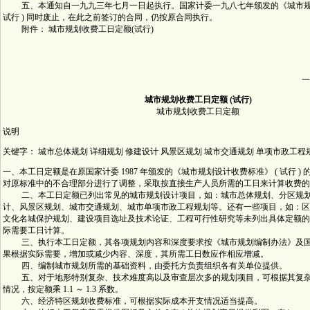
五、本通知自一九九三年七月一日起执行。国家计委一九八七年颁发的《城市规划
试行 ) 同时废止，在此之前签订的合同，仍按原合同执行。
附件： 城市规划收费工日定额(试行)
一
城市规划收费工日定额 (试行)
城市规划收费工日定额
说明
关键字： 城市总体规划 详细规划 修建设计 风景区规划 城市交通规划 单项市政工程
一、本工日定额是在原国家计委 1987 年颁发的《城市规划设计收费标准》 ( 试行 )
对原标准中的不合理部分进行了调整，采取按直接生产人员所需的工日来计算收费的
二、本工日定额已列出常见的城市规划设计项目，如：城市总体规划、分区规划
计、风景区规划、城市交通规划、城市单项市政工程规划等。还有一些项目，如：区
文化名城保护规划、建设项目选址及技术论证、工程可行性研究等未列出具体定额的
际需要工日计算。
三、执行本工日定额，其各项规划内容和深度要求按《城市规划编制办法》及国
果根据实际需要，增加或减少内容、深度，其所需工日数应作相应增减。
四、编制城市规划所需的基础资料，由委托方负责组织各有关单位提供。
五、对于地形特别复杂、技术难度高以及审查层次多的规划项目，可根据其复杂
情况，按定额乘 1.1 ～ 1.3 系数。
六、经济特区规划收费标准，可根据实际成本开支情况适当提高。