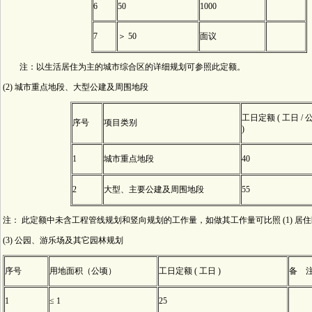
6
50
1000
7
＞ 50
面议
注：以生活居住为主的城市综合区的详细规划可参照此定额。
(2) 城市重点地段、大型公建及周围地段
工日定额 ( 工日 / 
序号
项目类别
)
1
城市重点地段
40
2
大型、主要公建及周围地段
55
注： 此定额中未含工程管线规划和竖向规划的工作量，如做其工作量可比照 (1) 居住区
(3) 公园、游乐场及其它园林规划
序号
用地面积（公顷）
工日定额 ( 工日 )
备 
1
≤ 1
25