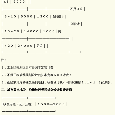
│ ≤３ │ ５０００ │ │ │
├──────────┼───────┼─────────┤不足 3 公 │
│ ３－１０ │ ５０００ │ １３００ │顷的按 3 │
├──────────┼───────┼─────────┤公顷计 │
│ １０－２０ │ １４０００ │ １０００ │费 │
├──────────┼───────┼─────────┤ │
│ ＞２０ │ ２４０００ │ 另议 │ │
└──────────┴───────┴─────────┴────┘
注：
１．工业区规划设计可参照本定额计费；
２．不做工程管线规划设计的按本定额５０％计费；
３．山区或地形特殊复杂的地段，收费额可视不同情况乘以１ . １～１ . ３的系数。
二、城市重点地段、沿街地段景观规划设计收费定额
┌──────────┬───────────┐
│收费定额（元／公顷）│ １５００—２０００ │
└──────────┴───────────┘