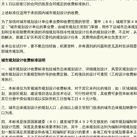
月１日以前签订的合同仍按原合同规定的收费标准执行。
上述标准仅适用于承担国内城市规划设计的收费。
为了加强对城市规划设计单位事业费和收费范围的管理， 重申（８６）城规字第４
定：“城市规划设计单位的事业费，由城市规划主管部门掌握，用作下达城市总体规
划和没有前期费用来源的详细规划等指令性规划设计任务的规划设计费。不足时，从
助解决。新建工矿区和其它委托的规划设计任务，其费用由委托单位负责支付”。
各单位在试行中，要不断总结经验，积累资料，并将遇到的问题和意见及时告诉我委
部城市规划局。
城市规划设计收费标准说明
一、城市规划设计收费标准包括城市总体规划设计、详细规划设计、风景区规划设计
城市规划设计方案模型制作等的收费定额。工程项目的设计可遵照《工程设计收费标
准执行。
二、本标准仅为常规城市规划设计收费标准。对于其它未列出的项目，如：区域城镇
划、旅游区规划、建设项目选址及技术论证、可行性研究等，其收费可参照本标准和
其它分册中类似项目或以实际所耗工日按每工日４０元计取。
三、城市总体规划设计的规划人口，必须以上级主管部门批准的城市总体规划纲要中
口为准。
四、本标准是按原国家建委（８０）建发城字第４９２号文颁发的《城市规划编制审
划设计范围、深度及质量标准要求制订的。其中，总体规划应达到为编制详细规划提
划一般应满足房屋建设和各项工程编制扩初设计的要求；各项工程专业规划要基本上