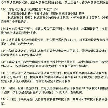
各附加调整系数相加，减去附加调整系数的个数，加上定值 1 ，作为附加调整系数
1.0.10 非标准设备设计收费按照下列公式计算
非标准设备设计费 = 非标准设备计费额×非标准设备设计费率
非标准设备计费额为非标准设备的初步设计概算。非标准设备设计费率在《非标准
附表三 ) 中查找确定。
1.0.11 单独委托工艺设计、土建以及公用工程设计、初步设计、施工图设计的，按
量的比例计算工程设计收费。
1.0.12 改扩建和技术改造建设项目，附加调整系数为 1.1-1.4 。根据工程设计复
系数，计算工程设计收费。
1.0.13 初步设计之前，根据技术标准的规定或者发包人的要求，需要编制总体设计
设计收费的 5 ％加收总体设计费。
1.0.14 建设项目工程设计由两个或者两个以上设计人承担的，其中对建设项目工程
的设计人，按照该建设项目基本设计收费的 5 ％加收主体设计协调费。
1.0.15 工程设计中采用标准设计或者复用设计的，按照同类新建项目基本设计收费的 
重新进行基础设计的，按照同类新建项目基本设计收费的 40 ％计算收费；需要对
发包人和设计人根据设计工作量协商确定工程设计收费。
1.0.16 编制工程施工图预算的，按照该建设项目基本设计收费的 10 ％收取施工图
工图的，按照该建设项目基本设计收费的 8 ％收取竣工图编制费。
1.0.17 工程设计中采用设计人自有专利或者专有技术的，其专利和专有技术收费由
定。