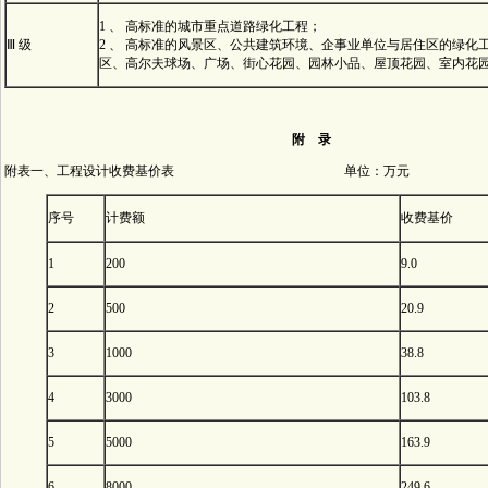
1 、 高标准的城市重点道路绿化工程；
Ⅲ 级
2 、 高标准的风景区、公共建筑环境、企事业单位与居住区的绿化工程
区、高尔夫球场、广场、街心花园、园林小品、屋顶花园、室内花
附 录
附表一、工程设计收费基价表 单位：万元
序号
计费额
收费基价
1
200
9.0
2
500
20.9
3
1000
38.8
4
3000
103.8
5
5000
163.9
6
8000
249.6