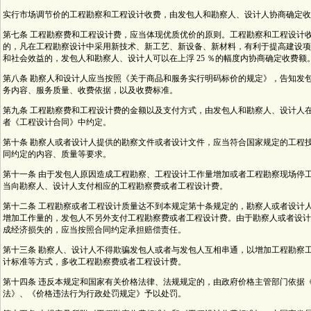
实行市场调节价的工程勘察和工程设计收费，由发包人和勘察人、设计人协商确定收
第七条 工程勘察费和工程设计费，应当体现优质优价的原则。工程勘察和工程设计
的，凡在工程勘察设计中采用新技术、新工艺、新设备、新材料，有利于提高建设项
和社会效益的，发包人和勘察人、设计人可以在上浮 25 ％的幅度内协商确定收费额
第八条 勘察人和设计人应当按照《关于商品和服务实行明码标价的规定》，告知发
务内容、服务质量、收费依据，以及收费标准。
第九条 工程勘察费和工程设计费的金额以及支付方式，由发包人和勘察人、设计人
者《工程设计合同》中约定。
第十条 勘察人或者设计人提供的勘察文件或者设计文件，应当符合国家规定的工程
同约定的内容、质量等要求。
第十一条 由于发包人原因造成工程勘察、工程设计工作量增加或者工程勘察现场停
当向勘察人、设计人支付相应的工程勘察费或者工程设计费。
第十二条 工程勘察或者工程设计质量达不到本规定第十条规定的，勘察人或者设计
增加工作量的，发包人不另外支付工程勘察费或者工程设计费。由于勘察人或者设计
成经济损失的，应当按照合同约定承担赔偿责任。
第十三条 勘察人、设计人不得欺骗发包人或者与发包人互相串通，以增加工程勘察
计标准等方式，多收工程勘察费或者工程设计费。
第十四条 违反本规定和国家有关价格法律、法规规定的，由政府价格主管部门依据
法》、《价格违法行为行政处罚规定》予以处罚。