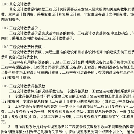
1.0.6 其它设计收费
其它设计收费是指根据工程设计实际需要或者发包人要求提供相关服务收取的费
费、主体设计协调费、采用标准设计和复用设计费、非标准设备设计文件编制费、施
图编制费等。
1.0.7 工程设计收费基价 ，
工程设计收费基价是完成基本服务的价格。工程设计收费基价在 中查找确定，
间的，采用直线内插法确定工程设计收费基价。
1.0.8 工程设计收费计费额 ．
工程设计收费计费额，为经过批准的建设项目初步设计概算中的建筑安装工程费
费和联合试运转费之和。
工程中有利用原有设备的，以签订工程设计合同时同类设备的当期价格作为工程
工程中有缓配设备，但按照合同要求以既配设备进行工程设计并达到设备安装和工艺
当期价格作为工程设计收费的计费额；工程中有引进设备的，按照购进设备的离岸价
设计收费的计费额。
1.0.9 工程设计收费调整系数
工程设计收费标准的调整系数包括：专业调整系数、工程复杂程度调整系数和附
1 专业调整系数是对不同专业建设项目的工程设计复杂程度和工作量差异进行
设计收费时，专业调整系数在《工程设计收费专业调整系数表》 ( 附表二 ) 中查找确
2 工程复杂程度调整系数是对同一专业不同建设项目的工程设计复杂程度和工
数。工程复杂程度分为一般、较复杂和复杂三个等级，其调整系数分别为：一般 (Ⅰ 级 )0.
)1.0 ；复杂 (Ⅲ 级 )1.15 。计算工程设计收费时，工程复杂程度在相应章节的《工
定。
3 附加调整系数是对专业调整系数和工程复杂程度调整系数尚不能调整的因素
附加调整系数分别列于总则和有关章节中。附加调整系数为两个或两个以上的，附加