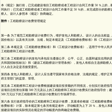
本《规定》施行前，已完成建设项目工程勘察或者工程设计合同工作量 50 ％上的
同执行；已完成工程勘察或者工程设计合同工作量不足 50 ％的，未完成部分的勘
察人、设计人参照本《规定》协商确定。
附件：
工程勘察设计收费管理规定
二 OO 二年
第一条 为了规范工程勘察设计收费行为，维护发包人和勘察人、设计人的合法权益
国价格法》以及有关法律、法规，制定本规定及《工程勘察收费标准》和《工程设计
第二条 本规定及《工程勘察收费标准》和《工程设计收费标准》，适用于中华人民
工程勘察和工程设计收费。
第三条 工程勘察设计的发包与承包应当遵循公开、公平、公正、自愿和诚实信用的
共和国招标投标法》和《建设工程勘察设计管理条例》，发包人有权自主选择勘察人
计人自主决定是否接受委托。
第四条 发包人和勘察人、设计人应当遵守国家有关价格法律、法规的规定，维护正
府主管部门的监督、管理。
第五条 工程勘察和工程设计收费根据建设项目投资额的不同情况，分别实行政府指
设项目总投资估算额 500 万元及以上的工程勘察和工程设计收费实行政府指导价；
500 万元以下的工程勘察和工程设计收费实行市场调节价。
第六条 实行政府指导价的工程勘察和工程设计收费，其基准价根据《工程勘察收费
收费标准》计算，除本规定第七条另有规定者外，浮动幅度为上下 20 ％，发包人
据建设项目的实际情况在规定的浮动幅度内协商确定收费额。