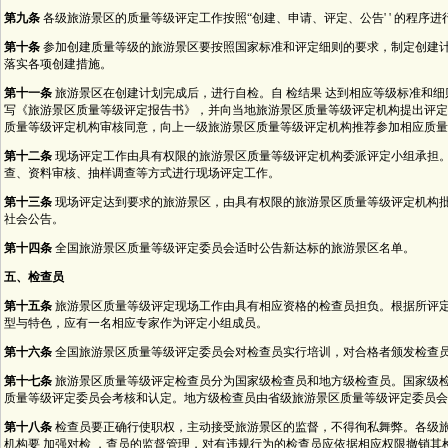
第九条
各级旅游景区的质量等级评定工作按照“创建、申请、评定、公告' ' 的程序进
第十条
参加创建质量等级的旅游景区要按照国家标准和评定细则的要求，制定创建
落实各项创建措施。
第十一条
旅游景区在创建计划完成后，进行自检。自 检结果 达到相应等级标准和
写《旅游景区质量等级评定报告书》，并向当地旅游景区质量等级评定机构提出评定
质量等级评定机构审核同意，向上一级旅游景区质量等级评定机构推荐参加相应质量
第十二条
现场评定工作由具有权限的旅游景区质量等级评定机构委派评定小组承担
查、资料审核、抽样调查等方式进行现场评定工作。
第十三条
现场评定达到要求的旅游景区，由具有权限的旅游景区质量等级评定机构
社会公告。
第十四条
全国旅游景区质量等级评定委员会适时公告新达标的旅游景区名单。
五、检查员
第十五条
旅游景区质量等级评定现场工作由具有相应资格的检查员担负。根据所评
型与特色，应有一名相应专家作为评定小组成员。
第十六条
全国旅游景区质量等级评定委员会对检查员实行培训，对合格者颁发检查
第十七条
旅游景区质量等级评定检查员分为国家级检查员和地方级检查员。国家级
质量等级评定委员会考核和认定。地方级检查员由省级旅游景区质量等级评定委员会
第十八条
检查员要正确行使职权，主动接受旅游景区的监督，不得徇私舞弊。各级
机构要 加强对检 ，查员的监督管理，对有违规行为的检查员应依据相应权限撤销其