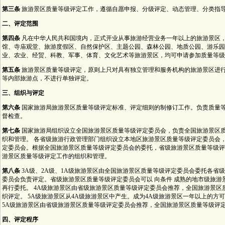
第三条
旅游景区质量等级评定工作，遵循自愿申报、分级评定、动态管理、分类指
二、评定范围
第四条
凡在中华人民共和国境内，正式开业从事旅游经营业务一年以上的旅游景区
馆、寺庙观堂、旅游度假区、自然保护区、主题公园、森林公园、地质公园、游乐园
业、农业、经贸、科教、军事、体育、文化艺术等旅游景区，均可申请参加质量等级
第五条
旅游景区质量等级评定，原则上只对具有独立管理和服务机构的旅游景区进
等内部旅游点，不进行单独评定。
三、组织与评定
第六条
国家旅游局旅游景区质量等级评定标准、评定细则的制修订工作。负责质量
督检查。
第七条
国家旅游局组织设立全国旅游景区质量等级评定委员会，负责全国旅游景区
织和管理。 各省级旅游行政管理部门组织设立本地区旅游景区质量等级评定委员会
定委员会。根据全国旅游景区质量等级评定委员会的委托，省级旅游景区质量等级评
游景区质量等级评定工作的组织和管理。
第八条
3A级、2A级、1A级旅游景区由全国旅游景区质量等级评定委员会委托各省
委员会负责评定。省级旅游景区质量等级评定委员会可以 向条件 成熟的地市级旅游
再行委托。 4A级旅游景区由省级旅游景区质量等级评定委员会推荐，全国旅游景区
织评定。 5A级旅游景区从4A级旅游景区中产生。成为4A级旅游景区一年以上的方可
5A级旅游景区由省级旅游景区质量等级评定委员会推荐，全国旅游景区质量等级评
四、评定程序