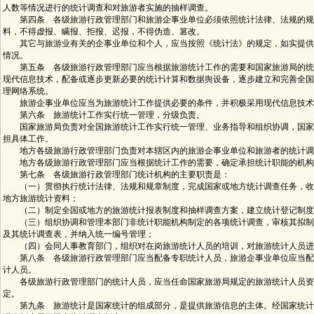
人数等情况进行的统计调查和对旅游者实施的抽样调查。
第四条 各级旅游行政管理部门和旅游企事业单位必须依照统计法律、法规的规
料，不得虚报、瞒报、拒报、迟报，不得伪造、篡改。
其它与旅游业有关的企事业单位和个人，应当按照《统计法》的规定，如实提供
情况。
第五条 各级旅游行政管理部门应当根据旅游统计工作的需要和国家旅游局的统
现代信息技术，配备或逐步更新必要的统计计算和数据舆设备，逐步建立和完善全国
理网络系统。
旅游企事业单位应当为旅游统计工作提供必要的条件，并积极采用现代信息技术
第六条 旅游统计工作实行统一管理，分级负责。
国家旅游局负责对全国旅游统计工作实行统一管理、业务指导和组织协调，国家
担具体工作。
地方各级旅游行政管理部门负责对本辖区内的旅游企事业单位和旅游者的统计调
地方各级旅游行政管理部门应当根据统计工作的需要，确定承担统计职能的机构
第七条 各级旅游行政管理部门统计机构的主要职责是：
（一）贯彻执行统计法律、法规和规章制度，完成国家或地方统计调查任务，收
地方旅游统计资料；
（二）制定全国或地方的旅游统计报表制度和抽样调查方案，建立统计登记制度
（三）组织协调和管理本部门非统计职能机构制定的各项统计调查，审核其拟制
及其统计调查表，并纳入统一编号管理；
（四）会同人事教育部门，组织对在岗旅游统计人员的培训，对旅游统计人员进
第八条 各级旅游行政管理部门应当配备专职统计人员，旅游企事业单位应当配
计人员。
各级旅游行政管理部门的统计人员，应当任命国家旅游局规定的旅游统计人员资
定。
第九条 旅游统计是国家统计的组成部分，是提供旅游信息的主体。经国家统计