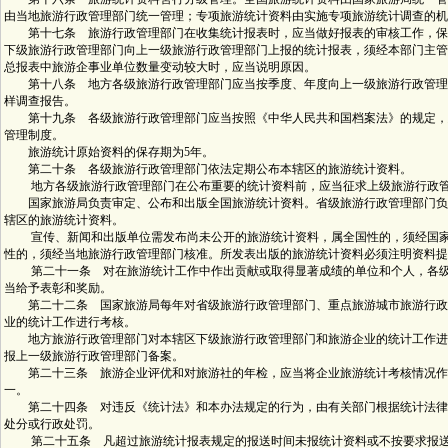
由当地旅游行政管理部门统一管理；专项旅游统计资料由实施专项旅游统计调查的机
第十七条 旅游行政管理部门在收集统计报表时，应当做好报表的审核工作，保
下级旅游行政管理部门向上一级旅游行政管理部门上报的统计报表，须经本部门主管
总报表中旅游企事业单位数量变动较大时，应当说明原因。
第十八条 地方各级旅游行政管理部门应当按季度、年度向上一级旅游行政管理
样调查报告。
第十九条 各级旅游行政管理部门应当按照《中华人民共和国档案法》的规定，
管理制度。
旅游统计原始资料的保存期为5年。
第二十条 各级旅游行政管理部门依法定期公布本辖区的旅游统计资料。
地方各级旅游行政管理部门在公布重要的统计资料前，应当征求上级旅游行政管
国家旅游局负责审定、公布和出版全国旅游统计资料。省级旅游行政管理部门负
辖区的旅游统计资料。
宣传、新闻和出版单位需发布尚未公开的旅游统计资料，属全国性的，须经国家
性的，须经当地旅游行政管理部门核准。所发表出版的旅游统计资料必须注明资料提
第二十一条 对在旅游统计工作中作出贡献或取得显著成绩的单位和个人，各级
当给予表彰和奖励。
第二十二条 国家旅游局每年对省级旅游行政管理部门、重点旅游城市旅游行政
业的统计工作进行考核。
地方旅游行政管理部门对本辖区下级旅游行政管理部门和旅游企业的统计工作进
报上一级旅游行政管理部门备案。
第二十三条 旅游企业评优和对旅游社的年检，应当将企业旅游统计考核情况作
一。
第二十四条 对违反《统计法》和本办法规定的行为，由有关部门根据统计法律
处分或行政处罚。
第二十五条 凡超过旅游统计报表规定的报送时间未报统计资料或不按要求报送