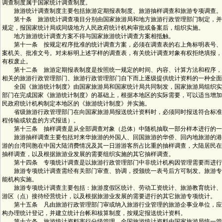
调查制度属于国家统计调查制度。
旅游统计调查制度主要包括旅游定期报表制度、旅游抽样调查和旅游专项调查。
第十条 旅游统计调查项目分别由国家旅游局和地方旅游行政管理部门制定，并
规定，报国家统计局或同级地方人民政府统计机构审批或备案后，组织实施。
地方旅游统计调查方案不得与国家旅游统计调查方案相抵触。
第十一条 按规定程序批准的统计调查方案，必须在调查表的右上角标明表号、
案机关、批准文号。对未标明上述字样的调查表，有关统计调查对象有权拒绝填报，
有权废止。
第十二条 旅游定期报表制度是按照统一规定的时间、内容、计算方法和程序，
相关的旅游行政管理部门、旅游行政管理部门自下而上逐级提供统计资料的一种全面
全国《旅游统计制度》由国家旅游局和国家统计局共同制发，国家旅游局组织实
部门在完成国家《旅游统计制度》的基础上，根据本地区的实际需要，可以适当增加
民政府统计机构制定本地区的《旅游统计制度》并实施。
省级旅游行政管理部门在向国家旅游局报送统计资料时，必须同时报送符合标准
程传输或软盘的方式报送）。
第十三条 抽样调查是从全部调查对象（总体）中随机抽取一部分样本进行的一
旅游抽样调查主要包括对来华旅游的外国人、回国旅游的华侨、回内地旅游的港
游的台湾同胞在中国大陆消费情况及其一日游游客所占比重的抽样调查，大陆居民在
抽样调查，以及根据旅游业发展的需要组织实施的其它抽样调查。
第十四条 专项统计调查是以旅游行政管理部门中非统计机构因管理需要而进行
旅游专项统计调查需经有关部门审查、协调，授颁统一表号后方可制发。旅游专
能机构实施。
旅游专项统计调查主要包括：旅游度假区统计、劳动工资统计、旅游教育统计、
游区（点）接待经营统计，以及根据旅游业发展的需要进行的其它旅游专项统计。
第十五条 凡由旅游行政管理部门审或纳入旅游行业管理的旅游企事业单位，应
构办理统计登记，并建立统计台帐和核算制度，按规定报送统计资料。
第十六条 旅游统计资料害行分级管理。全国旅游统计资料由国家旅游局统一管