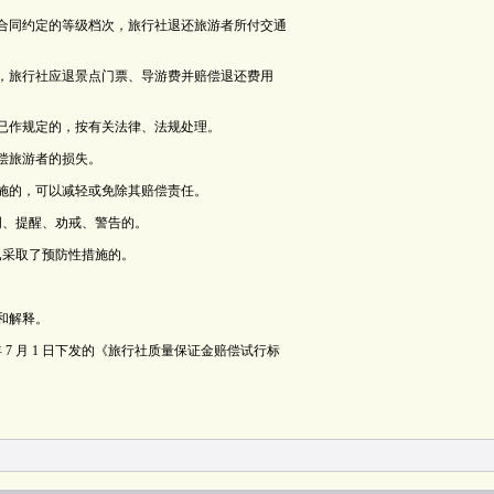
于合同约定的等级档次，旅行社退还旅游者所付交通
览，旅行社应退景点门票、导游费并赔偿退还费用
已作规定的，按有关法律、法规处理。
偿旅游者的损失。
施的，可以减轻或免除其赔偿责任。
明、提醒、劝戒、警告的。
已采取了预防性措施的。
和解释。
 7 月 1 日下发的《旅行社质量保证金赔偿试行标