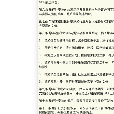
10% 的违约金。
第六条 旅行社安排的旅游活动及服务档次与协议合同
与实际花费的差额，并赔偿同额违约金。
第七条 导游未按照国家或旅游行业对客人服务标准的
务费用的 2 倍。
第八条 导游违反旅行社与游泳者的合同约定，损了旅游
1 、导游擅自改变活动日程，减少或变更参观，旅行社
2 、导游违反约定，擅自增加用餐、娱乐、医疗保健等
3 、导游违反合同或旅程计划，擅自增加购物次数，每次退
4 、导游擅自安排旅游者到非旅游部门指定商店购物，
部损失。
5 、导游私自兜售商品，旅行社应全额退还旅游者购物
6 、导游索要小费，旅行社应赔偿被索要小费的 2 倍。
第九条 导游在旅游行程期间，擅自离开旅游团队，造
支出的食宿费等直接费用，并赔偿全部旅游费用 30% 
第十条 旅行社安排的餐厅，因餐厅原因发生质价不符的，
第十一条 旅行社安排的饭店，因饭店原在低于合同约
房费的差额，并赔偿差额 20% 的违约金。