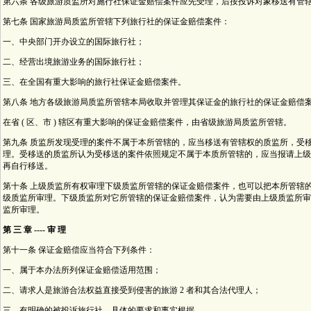
第六条 各级旅游质监所对施行社保证金赔偿案件应先受理，后按投诉对象移送有管
第七条 国家旅游局质监所管辖下列旅行社的保证金赔偿案件：
一、中央部门开办设立的国际旅行社；
二、经营出境旅游业务的国际旅行社；
三、在全国有重大影响的旅行社保证金赔偿案件。
第八条 地方各级旅游局质监所管辖本局收取并管理其保证金的旅行社的保证金赔偿
在省 ( 区、市 ) 辖区有重大影响的保证金赔偿案件，由省级旅游局质监所管辖。
第九条 质监所发现受理的案件不属于本所管辖的，应当移送有管辖权的质监所，受
理。受移送的质监所认为受移送的案件依照规定不属于本质所管辖的，应当报请上级
再自行移送。
第十条 上级质监所有权审理下级质监所管辖的保证金赔偿案件，也可以把本所管辖
级质监所审理。下级质监所对它所管辖的保证金赔偿案件，认为需要由上级质监所审
监所审理。
第 三 章 ---- 审 理
第十一条 保证金赔偿应当符合下列条件：
一、属于本办法所列保证金赔偿适用范围；
二、请求人是旅游合法权益直接受到侵害的旅游 2 者和其合法代理人；
三、有明确的被投诉旅行社，具体的要求和事实根据。