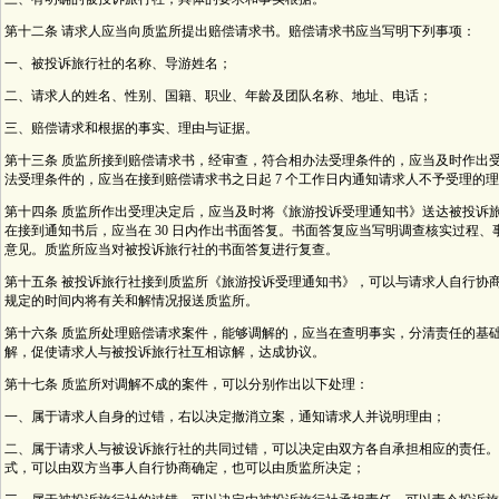
第十二条 请求人应当向质监所提出赔偿请求书。赔偿请求书应当写明下列事项：
一、被投诉旅行社的名称、导游姓名；
二、请求人的姓名、性别、国籍、职业、年龄及团队名称、地址、电话；
三、赔偿请求和根据的事实、理由与证据。
第十三条 质监所接到赔偿请求书，经审查，符合相办法受理条件的，应当及时作出
法受理条件的，应当在接到赔偿请求书之日起 7 个工作日内通知请求人不予受理的
第十四条 质监所作出受理决定后，应当及时将《旅游投诉受理通知书》送达被投诉
在接到通知书后，应当在 30 日内作出书面答复。书面答复应当写明调查核实过程
意见。质监所应当对被投诉旅行社的书面答复进行复查。
第十五条 被投诉旅行社接到质监所《旅游投诉受理通知书》，可以与请求人自行协
规定的时间内将有关和解情况报送质监所。
第十六条 质监所处理赔偿请求案件，能够调解的，应当在查明事实，分清责任的基础上
解，促使请求人与被投诉旅行社互相谅解，达成协议。
第十七条 质监所对调解不成的案件，可以分别作出以下处理：
一、属于请求人自身的过错，右以决定撤消立案，通知请求人并说明理由；
二、属于请求人与被设诉旅行社的共同过错，可以决定由双方各自承担相应的责任。
式，可以由双方当事人自行协商确定，也可以由质监所决定；