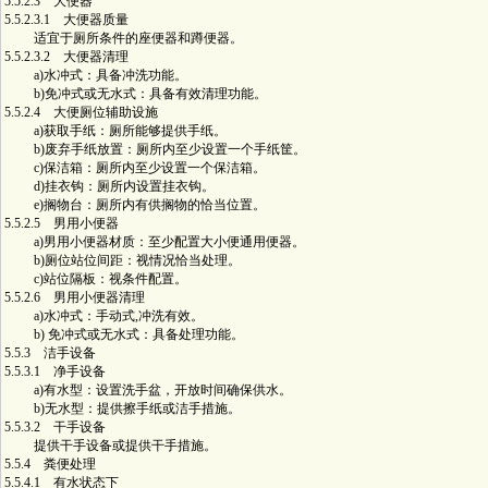
5.5.2.3 大便器
5.5.2.3.1 大便器质量
适宜于厕所条件的座便器和蹲便器。
5.5.2.3.2 大便器清理
a)水冲式：具备冲洗功能。
b)免冲式或无水式：具备有效清理功能。
5.5.2.4 大便厕位辅助设施
a)获取手纸：厕所能够提供手纸。
b)废弃手纸放置：厕所内至少设置一个手纸筐。
c)保洁箱：厕所内至少设置一个保洁箱。
d)挂衣钩：厕所内设置挂衣钩。
e)搁物台：厕所内有供搁物的恰当位置。
5.5.2.5 男用小便器
a)男用小便器材质：至少配置大小便通用便器。
b)厕位站位间距：视情况恰当处理。
c)站位隔板：视条件配置。
5.5.2.6 男用小便器清理
a)水冲式：手动式,冲洗有效。
b) 免冲式或无水式：具备处理功能。
5.5.3 洁手设备
5.5.3.1 净手设备
a)有水型：设置洗手盆，开放时间确保供水。
b)无水型：提供擦手纸或洁手措施。
5.5.3.2 干手设备
提供干手设备或提供干手措施。
5.5.4 粪便处理
5.5.4.1 有水状态下