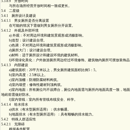
5.3.8.9 开放时间
与所在场所经营开放时间相一致或更长。
5.4 二星级
5.4.1 厕所设计及建设
5.4.1.1 男女厕所是否分离设置
在可能的情况下需做到男女厕所分开设置。
5.4.1.2 外观及外部环境
a) 外观：不对周边环境和建筑景观形成消极影响。
b)造型：设计建设合理。
c)色调：不对周边环境和建筑景观形成消极影响。
d)厕所大门：设计建设合理。
e)材料：适于厕所设计和建设环境的建筑材料。
f)环境绿化美化：户外旅游厕所周边经过环境修饰。建筑物内厕所可摆放装饰品
5.4.1.3 内部建设
a)建筑面积：20平方米以上，男女厕所建筑面积比例5：5。
b)室内高度：2.5米以上。
c)室内顶棚：防潮防腐材料构筑。
d)室内墙壁：修饰性建材到顶构筑。
e)室内地面：所有厕位均不设蹲台，厕位内地面需与厕所内地面高度一致，地面
地砖前需做好防水。
f)室内管线：室内所有管线布线安全、科学。
5.4.1.4 给水排水
a)供水（有水型厕所适用）：供水畅通。
b)地面排水（有水型厕所适用）：具有顺畅的排水能力。
5.4.2 特殊人群适应性
5.4.2.1 无障碍
根据条件配置。