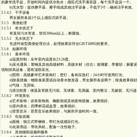
的豪华洗手盆，开放时间内提供冷热水；感应式洗手液容器，每个洗手盆设一个。
b)无水型：提供擦手器、擦手纸或其他洁手设备，不低于3个；确保洁手有效。
5.1.4.2 干手设备
男女厕所各设2个以上感应式烘手器。
5.1.5 粪便处理
5.1.5.1 有水状态下
有直排污水管道，管径200mm以上，耐腐蚀。
5.1.5.2 无水状态下
先进环保型粪便处理办法，处理效果应符合GB/T18092的要求。
5.1.6 如厕环境
5.1.6.1 基本环境
a)温度控制：全年室内温度在23-26度。
b)采光通风：塑钢及其他高级材料，高级木材（仿古）玻璃窗，带窗纱；厕窗采
强制排风设备，需有顶部采光。
c)照明：高级豪华艺术装饰灯，壁灯，备有应急灯；24小时可使用灯光。
d)除臭措施：物除臭装置或自动香水散发器，男女厕所各设两个；除臭效果很
e)气味：无异味。
f)清洁程度：便器及管路无污垢、无堵塞、无滴漏、室内整洁，无破损、无污迹
5.1.6.2 环境美化
a)艺术装饰：设有装饰画、幽默画或其他装饰措施，效果很好。
b)室内美化：四季鲜花或盆景，效果很好。
c)背景音乐：背景音乐效果很好，与厕所开放时间一致。
5.1.6.3 化妆设施
a)面镜：独立式带侧镜，带灯光或感应灯光。
b)化装用品：带吹风机，配备一次性梳子。
5.1.6.4 其他辅助设施和服务