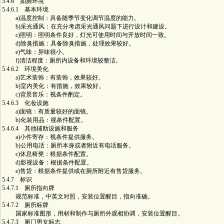
5.4.6 如厕环境
5.4.6.1 基本环境
a)温度控制：具备随季节变化调节温度的能力。
b)采光通风：在充分考虑采光通风问题下进行设计和建设。
c)照明：照明条件良好，灯光可使用时间与开放时间一致。
d)除臭措施：具备除臭措施，处理效果较好。
e)气味：异味很小。
f)清洁程度：厕所内设备和环境较整洁。
5.4.6.2 环境美化
a)艺术装饰：有装饰，效果较好。
b)室内美化：有措施，效果较好。
c)背景音乐：视条件酌定。
5.4.6.3 化妆设施
a)面镜：有质量较好的面镜。
b)化装用品：视条件配置。
5.4.6.4 其他辅助设施和服务
a)小件寄存：视条件提供服务。
b)公用电话：厕所本身或者附近有电话服务。
c)休息椅凳：根据条件配置。
d)影视设备：根据条件配置。
e)售货：根据条件提供或在厕所附近有售货服务。
5.4.7 标识
5.4.7.1 厕所指向牌
规范标准，中英文对照，安装位置醒目，指向准确。
5.4.7.2 厕所标牌
国家标准图形，用材和制作与厕所外观相协调，安装位置醒目。
5.4.7.3 厕门男女标志