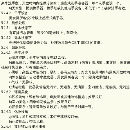
豪华洗手盆，开放时间内提供冷热水；感应式洗手液容器，每个洗手盆设一个。
b)无水型：提供擦手器、擦手纸或其他洁手设备，不低于2个；确保洁手有效。
5.2.4.2 干手设备
男女厕所各设2个以上感应式烘手器。
5.2.5 粪便处理
5.2.5.1 有水状态下
有直排污水管道，管径200毫米以上，耐腐蚀。
5.2.5.2 无水状态下
先进环保型粪便处理办法，处理效果符合GB/T 18092 的要求。
5.2.6 如厕环境
5.2.6.1 基本环境
a)温度控制：全年室内温度在23-26度。
b)采光通风：塑钢及其他高级材料，高级木材（仿古）玻璃窗，带窗纱；厕窗采
强制排风设备；可有顶部采光。
c)照明：高级艺术装饰灯，壁灯，备有应急灯；灯光可使用时间与厕所开放时间
d)除臭措施：自动香水散发器，男女厕所各设一个；除臭效果很好。
e)气味：无异味。
f)清洁程度：便器及管路无污垢、无堵塞、无滴漏，室内整洁，无破损、无污迹
5.2.6.2 环境美化
a)艺术装饰：设有装饰画、幽默画或其他装饰措施，效果很好。
b)室内美化：四季鲜花或盆景，效果良好。
c)背景音乐：背景音乐效果较好，与厕所开放时间一致。
5.2.6.3 化妆设施
a)面镜：通片式或独立式，带灯光或感应灯光。
b)化装用品：带吹风机。
5.2.6.4 其他辅助设施和服务