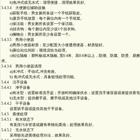
b)免冲式或无水式：清理便捷，清理效果良好。
5.4.3.4 大便厕位辅助设施
a)获取手纸：男女厕所各设一个手纸获取处。
b)废弃手纸放置：每个厕位内有一个手纸筐。
c)保洁箱：男女厕所各设置一个保洁箱。
d)挂衣钩：每个厕位内至少设1个挂衣钩。
e)搁物台：男女厕所至少各设置一个。
5.4.3.5 男用小便器
a)男用小便器材质：至少配置大小便通用便器，材质较好。
b)厕位站位间距：视情况恰当处理。
c)站位隔板：塑料板或木隔板, 宽0.4米、高0.6米以上，防潮、防腐、防烫、易
求。
5.4.3.6 男用小便器清理
a)水冲式：手动式,冲洗有效。
b) 免冲式或无水式：具备较强处理功能。
5.4.4 洁手设备
5.4.4.1 净手设备
a)有水型：设置标准洗手盆；开放时间确保供水；设置洗手液容器或者提供香皂
b)无水型：提供擦手器、擦手纸或其他洁手设备。
5.4.4.2 干手设备
设置烘手器或提供其他干手设备。
5.4.5 粪便处理
5.4.5.1 有水状态下
有直排污水管道或建有单独化粪池；处理效果良好。
5.4.5.2 无水状态下
采用较先进粪便处理办法，效果良好。