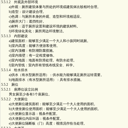
5.5.1.2 外观及外部环境
a)外观：厕所建筑体量与所处的环境或建筑体比较相对合理。
b)造型：设计建设合理。
c)色调：与厕所本身的外观、造型和环境相适应。
d)厕所大门：遮挡性好。
e)材料：适于厕所设置和建设环境的建筑材料。
f)环境绿化美化：厕所周边环境整洁。
5.5.1.3 内部建设
a)建筑面积：能够至少满足一个大人和小孩同时就厕。
b)室内高度：能够方便游客使用。
c)室内顶棚：有防潮防腐措施。
d)室内墙壁：有一定程度修饰。
e)室内地面：地面有防滑处理。有防水处理。
f)室内管线：室内所有管线布线安全、科学。
5.5.1.4 给水排水
a)供水（有水型厕所适用）：供水能力能够满足厕所运转需要。
b)地面排水（有水型厕所适用）：具有排水措施。
5.5.2 厕位
5.5.2.1 座蹲位设立比例
男女厕至少各有1个座厕位。
5.5.2.2 大便厕位
a)大便厕位建筑面积：能够至少满足一个大人使用的面积。
b)大便坐厕位使用面积：能够至少满足一个大人使用的面积。
c)大便厕位显示器：视条件配置。
d)大便厕位内应叫器：视条件配置。
e)大便厕位隔断板（门）高度：视情况作恰当处理。