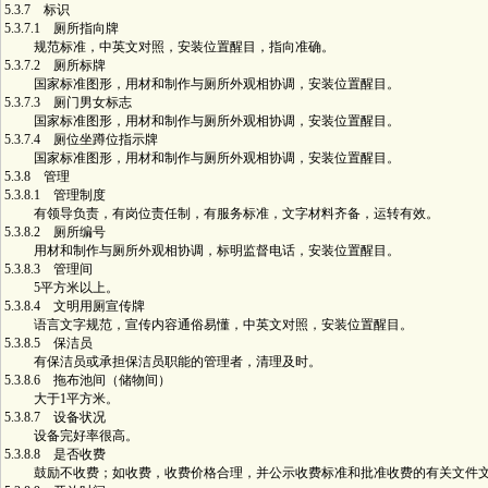
5.3.7 标识
5.3.7.1 厕所指向牌
规范标准，中英文对照，安装位置醒目，指向准确。
5.3.7.2 厕所标牌
国家标准图形，用材和制作与厕所外观相协调，安装位置醒目。
5.3.7.3 厕门男女标志
国家标准图形，用材和制作与厕所外观相协调，安装位置醒目。
5.3.7.4 厕位坐蹲位指示牌
国家标准图形，用材和制作与厕所外观相协调，安装位置醒目。
5.3.8 管理
5.3.8.1 管理制度
有领导负责，有岗位责任制，有服务标准，文字材料齐备，运转有效。
5.3.8.2 厕所编号
用材和制作与厕所外观相协调，标明监督电话，安装位置醒目。
5.3.8.3 管理间
5平方米以上。
5.3.8.4 文明用厕宣传牌
语言文字规范，宣传内容通俗易懂，中英文对照，安装位置醒目。
5.3.8.5 保洁员
有保洁员或承担保洁员职能的管理者，清理及时。
5.3.8.6 拖布池间（储物间）
大于1平方米。
5.3.8.7 设备状况
设备完好率很高。
5.3.8.8 是否收费
鼓励不收费；如收费，收费价格合理，并公示收费标准和批准收费的有关文件