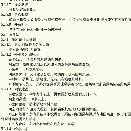
5.2.8.7 设备状况
设备完好率100%。
5.2.8.8 是否收费
鼓励不收费；如收费，收费价格合理，并公示收费标准和批准收费的有关文件
5.2.8.9 开放时间
与所在场所开放时间相一致或更长。
5.3 三星级
5.3.1 厕所设计及建设
5.3.1.1 男女厕所是否分离设置
男女厕所需分开设置。
5.3.1.2 外观及外部环境
a) 外观：与周边环境和建筑相协调。
b)造型：根据建设地点及周边环境选择厕所主体造型。
c)色调：与环境相协调。
d)厕所大门：设计建设合理，材质好，设有防蝇风帘。
e)材料：防风化、防腐蚀、无污染高档建筑材料。
f)环境绿化美化：户外旅游厕所周边需要有绿地。建筑物内所设厕所应在厕所周
5.3.1.3 内部建设
a)建筑面积：60平方米以上，男女厕所建筑面积比例5：5。
b)室内高度：3.0米以上。
c)室内顶棚：防潮防腐材料吊顶。
d)室内墙壁：抛光大理石、花岗岩或其他高级瓷面砖到顶。
e)室内地面：所有厕位均不设蹲台，厕位内地面需与厕所内地面高度一致，地面
铺设地砖前需做好防水。
f)室内管线：室内所有管线布线安全、科学。
5.3.1.4 给水排水