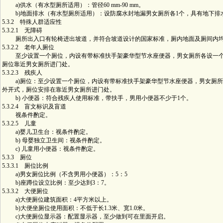
a)供水（有水型厕所适用）：管径60 mm-90 mm。
b)地面排水（有水型厕所适用）：设防腐水封地漏男女厕所各1个，具有地下排
5.3.2 特殊人群适应性
5.3.2.1 无障碍
厕所出入口有轮椅进出坡道，并符合坡道设计的国家标准，厕内地面及厕间内均
5.3.2.2 老年人厕位
至少设置一个厕位，内设有带标准扶手架豪华型节水座便器，男女厕所各设一个
厕位靠近男女厕所进门处。
5.3.2.3 残疾人
a)厕位：至少设置一个厕位，内设有带标准扶手架豪华型节水座便器，男女厕所
外开式，厕位安排在靠近男女厕所进门处。
b) 小便器：符合残疾人使用标准，带扶手，男用小便器不少于1个。
5.3.2.4 盲文标识及盲道
视条件酌定。
5.3.2.5 儿童
a)婴儿卫生台：视条件酌定。
b) 母婴独立卫生间：视条件酌定。
c) 儿童用小便器：视条件酌定。
5.3.3 厕位
5.3.3.1 厕位比例
a)男女厕位比例（不含男用小便器）：5：5
b)座蹲位设立比例：至少达到3：7。
5.3.3.2 大便厕位
a)大便厕位建筑面积：4平方米以上。
b)大便坐厕位使用面积：不低于长1.3米、宽1.0米。
c)大便厕位显示器：配置显示器，至少做到可在里面开启。