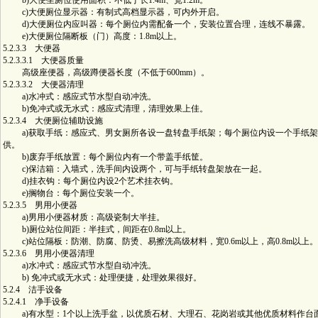
b)大便坐厕位使用面积：不低于长1.4m、宽1.2m。
c)大便厕位显示器：有制式高档显示器，可内外开启。
d)大便厕位内应叫器：每个厕位内需配备一个，安装位置合理，连线不暴露。
e)大便厕位隔断板（门）高度：1.8m以上。
5.2.3.3 大便器
5.2.3.3.1 大便器质量
高级座便器，高级蹲便器长度（不低于600mm）。
5.2.3.3.2 大便器清理
a)水冲式：感应式节水型自动冲洗。
b)免冲式或无水式：感应式清理，清理效果上佳。
5.2.3.4 大便厕位辅助设施
a)获取手纸：感应式、男女厕所各设一盘转盘手纸架；每个厕位内设一个手纸架
供。
b)废弃手纸放置：每个厕位内有一个带盖手纸筐。
c)保洁箱：入墙式，洗手间内设两个，可与手纸转盘架放在一起。
d)挂衣钩：每个厕位内设2个艺术挂衣钩。
e)搁物台：每个厕位安装一个。
5.2.3.5 男用小便器
a)男用小便器材质：高级瓷制大半挂。
b)厕位站位间距：半挂式，间距在0.8m以上。
c)站位隔板：防潮、防腐、防烫、易擦洗高级材料，宽0.6m以上，高0.8m以上。
5.2.3.6 男用小便器清理
a)水冲式：感应式节水型自动冲洗。
b) 免冲式或无水式：处理便捷，处理效果很好。
5.2.4 洁手设备
5.2.4.1 净手设备
a)有水型：1个以上洗手盆，以优质石材、大理石、花岗岩或其他优质材料作台