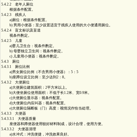
5.4.2.2 老年人厕位
根据条件配置。
5.4.2.3 残疾人
a)厕位：根据条件配置。
b) 男用小便器：至少设置适宜于残疾人使用的大小便通用厕位。
5.4.2.4 盲文标识及盲道
视条件酌定。
5.4.2.5 儿童
a)婴儿卫生台：视条件酌定。
b) 母婴独立卫生间：视条件酌定。
c) 儿童用小便器：视条件酌定。
5.4.3 厕位
5.4.3.1 厕位比例
a)男女厕位比例（不含男用小便器）：5：5
b)座蹲位设立比例：至少达到2：8。
5.4.3.2 大便厕位
a)大便厕位建筑面积：2平方米以上。
b)大便坐厕位使用面积：不低于长1.2米、宽0.9米。
c)大便厕位显示器：视条件配置。
d)大便厕位内应叫器：视条件配置。
e)大便厕位隔断板（门）高度：视情况作恰当处理。
5.4.3.3 大便器
5.4.3.3.1 大便器质量
座便器和蹲便器使用较好材料制成，设计合理，使用方便。
5.4.3.3.2 大便器清理
a)水冲式：冲洗便捷，冲洗效果良好。