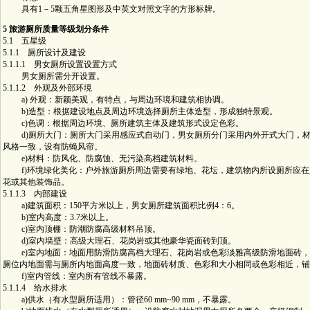
具有1－5颗五角星图形及中英文对照文字的方形标牌。
5 旅游厕所质量等级划分条件
5.1 五星级
5.1.1 厕所设计及建设
5.1.1.1 男女厕所设置设置方式
男女厕所需分开设置。
5.1.1.2 外观及外部环境
a) 外观：新颖美观，有特点，与周边环境和建筑相协调。
b)造型：根据建设地点及周边环境选择厕所主体造型，形成独特景观。
c)色调：根据周边环境、厕所建筑主体及建筑形式设定色彩。
d)厕所大门：厕所大门采用感应式自动门，男女厕所分门采用内外开式大门，材
风格一致，设有防蝇风帘。
e)材料：防风化、防腐蚀、无污染高档建筑材料。
f)环境绿化美化：户外旅游厕所周边需要有绿地、花坛，建筑物内所设厕所应在
花或其他装饰品。
5.1.1.3 内部建设
a)建筑面积：150平方米以上，男女厕所建筑面积比例4：6。
b)室内高度：3.7米以上。
c)室内顶棚：防潮防腐高级材料吊顶。
d)室内墙壁：高级大理石、花岗岩或其他豪华瓷面砖到顶。
e)室内地面：地面用防滑防腐高档大理石、花岗岩或色彩淡雅高级防滑地面砖，
厕位内地面需与厕所内地面高度一致，地面砖材质、色彩和大小相同或色彩相近，铺
f)室内管线：室内所有管线不暴露。
5.1.1.4 给水排水
a)供水（有水型厕所适用）：管径60 mm~90 mm，不暴露。