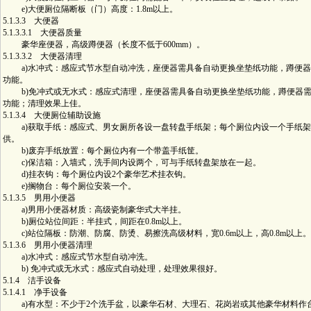
e)大便厕位隔断板（门）高度：1.8m以上。
5.1.3.3 大便器
5.1.3.3.1 大便器质量
豪华座便器，高级蹲便器（长度不低于600mm）。
5.1.3.3.2 大便器清理
a)水冲式：感应式节水型自动冲洗，座便器需具备自动更换坐垫纸功能，蹲便器
功能。
b)免冲式或无水式：感应式清理，座便器需具备自动更换坐垫纸功能，蹲便器需
功能；清理效果上佳。
5.1.3.4 大便厕位辅助设施
a)获取手纸：感应式、男女厕所各设一盘转盘手纸架；每个厕位内设一个手纸架
供。
b)废弃手纸放置：每个厕位内有一个带盖手纸筐。
c)保洁箱：入墙式，洗手间内设两个，可与手纸转盘架放在一起。
d)挂衣钩：每个厕位内设2个豪华艺术挂衣钩。
e)搁物台：每个厕位安装一个。
5.1.3.5 男用小便器
a)男用小便器材质：高级瓷制豪华式大半挂。
b)厕位站位间距：半挂式，间距在0.8m以上。
c)站位隔板：防潮、防腐、防烫、易擦洗高级材料，宽0.6m以上，高0.8m以上。
5.1.3.6 男用小便器清理
a)水冲式：感应式节水型自动冲洗。
b) 免冲式或无水式：感应式自动处理，处理效果很好。
5.1.4 洁手设备
5.1.4.1 净手设备
a)有水型：不少于2个洗手盆，以豪华石材、大理石、花岗岩或其他豪华材料作