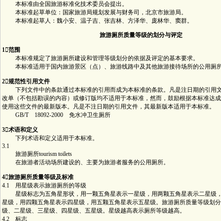
本标准由全国旅游标准化技术委员会提出。
本标准起草单位：国家旅游局规划发展与财务司，北京市旅游局。
本标准起草人：魏小安、温子吉、张吉林、方泽华、庞林华、窦群。
旅游厕所质量等级的划分与评定
1范围
本标准规定了旅游厕所建设和管理等级划分的依据及评定的基本要求。
本标准适用于国内旅游景区（点）、旅游线路中及其他旅游接待场所的公用厕
2规范性引用文件
下列文件中的条款通过本标准的引用而成为本标准的条款。凡是注日期的引用文
改单（不包括勘误的内容）或修订版均不适用于本标准，然而，鼓励根据本标准达成
使用这些文件的最新版本。凡是不注日期的引用文件，其最新版本适用于本标准。
GB/T 18092-2000 免水冲卫生厕所
3术语和定义
下列术语和定义适用于本标准。
3.1
旅游厕所tourism toilets
在旅游者活动场所建设的、主要为旅游者服务的公用厕所。
4旅游厕所质量等级及标准
4.1 用星级表示旅游厕所的等级
星级标志为五角星形状，用一颗五角星表示一星级，用两颗五角星表示二星级，
星级，用四颗五角星表示四星级，用五颗五角星表示五星级。旅游厕所质量等级划分
级、二星级、三星级、四星级、五星级。星级越高表示厕所等级越高。
4.2 标志