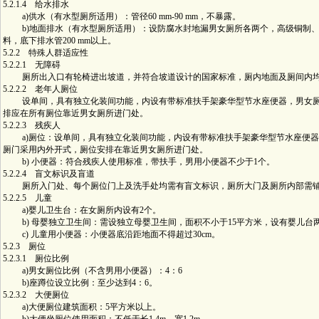
5.2.1.4 给水排水
a)供水（有水型厕所适用）：管径60 mm-90 mm，不暴露。
b)地面排水（有水型厕所适用）：设防腐水封地漏男女厕所各两个，高级铜制、
料，底下排水管200 mm以上。
5.2.2 特殊人群适应性
5.2.2.1 无障碍
厕所出入口有轮椅进出坡道，并符合坡道设计的国家标准，厕内地面及厕间内均
5.2.2.2 老年人厕位
设单间，具有独立化装间功能，内设有带标准扶手架豪华型节水座便器，男女厕
排应在所有厕位靠近男女厕所进门处。
5.2.2.3 残疾人
a)厕位：设单间，具有独立化装间功能，内设有带标准扶手架豪华型节水座便器
厕门采用内外开式，厕位安排在靠近男女厕所进门处。
b) 小便器：符合残疾人使用标准，带扶手，男用小便器不少于1个。
5.2.2.4 盲文标识及盲道
厕所入门处、每个厕位门上及洗手处均需有盲文标识，厕所大门及厕所内部需
5.2.2.5 儿童
a)婴儿卫生台：在女厕所内设有2个。
b) 母婴独立卫生间：需设独立母婴卫生间，面积不小于15平方米，设有婴儿台
c) 儿童用小便器：小便器底沿距地面不得超过30cm。
5.2.3 厕位
5.2.3.1 厕位比例
a)男女厕位比例（不含男用小便器）：4：6
b)座蹲位设立比例：至少达到4：6。
5.2.3.2 大便厕位
a)大便厕位建筑面积：5平方米以上。