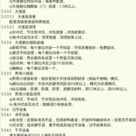
d)大便厕位内应叫器：视条件配置。
e)大便厕位隔断板（门）高度：1.5米以上。
5.3.3.3 大便器
5.3.3.3.1 大便器质量
配置高级座便器和蹲便器。
5.3.3.3.2 大便器清理
a)水冲式：节水型冲洗，冲洗便捷，冲洗效果好。
b)免冲式或无水式：清理便捷，清理效果上佳。
5.3.3.4 大便厕位辅助设施
a)获取手纸：每个厕位内设一个手纸架；手纸质量较好；免费提供。
b)废弃手纸放置：每个厕位内有一个手纸筐。
c)保洁箱：男女厕所各设置一个带盖式保洁箱。
d)挂衣钩：每个厕位内至少设1个挂衣钩。
e)搁物台：每个厕位安装一个。
5.3.3.5 男用小便器
a)男用小便器材质：较好瓷制大半挂或高档材质（例如不锈钢）槽式。
b)厕位站位间距：半挂式的要求间距在0.8米以上；槽式为非通槽式。
c)站位隔板：防潮、防腐、防烫、易擦洗材料，宽0.5米以上，高0.6米以上。
5.3.3.6 男用小便器清理
a)水冲式：手动式、节水型自动冲洗，冲洗有效。
b) 免冲式或无水式：能够进行有效处理。
5.3.4 洁手设备
5.3.4.1 净手设备
a)有水型：设置标准洗手盆，优质材料建成；开放时间确保供水；设置洗手液容
b)无水型：提供擦手器、擦手纸或其他洁手设备，洁手效果良好。
5.3.4.2 干手设备
男女厕所各设1个以上感应式烘手器。