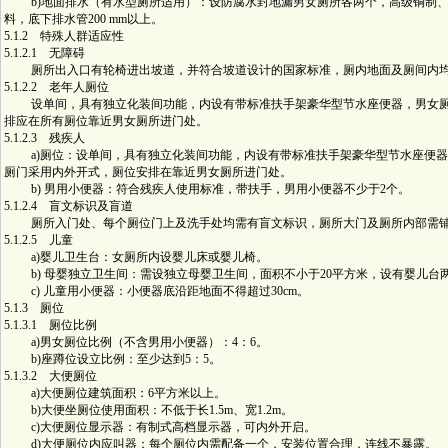
b)地面排水（有水型厕所适用）：设防腐水封地漏男女厕所各两个，高级铜制、
料，底下排水管200 mm以上。
5.1.2 特殊人群适应性
5.1.2.1 无障碍
厕所出入口有轮椅进出坡道，并符合坡道设计的国家标准，厕内地面及厕间内均
5.1.2.2 老年人厕位
设单间，具有独立化装间功能，内设有带标准扶手架豪华型节水座便器，男女厕
排应在所有厕位靠近男女厕所进门处。
5.1.2.3 残疾人
a)厕位：设单间，具有独立化装间功能，内设有带标准扶手架豪华型节水座便器
厕门采用内外开式，厕位安排在靠近男女厕所进门处。
b) 男用小便器：符合残疾人使用标准，带扶手，男用小便器不少于2个。
5.1.2.4 盲文标识及盲道
厕所入门处、每个厕位门上及洗手处均需有盲文标识，厕所大门及厕所内部需
5.1.2.5 儿童
a)婴儿卫生台：女厕所内设婴儿床或婴儿椅。
b) 母婴独立卫生间：需设独立母婴卫生间，面积不小于20平方米，设有婴儿台
c) 儿童用小便器：小便器底沿距地面不得超过30cm。
5.1.3 厕位
5.1.3.1 厕位比例
a)男女厕位比例（不含男用小便器）：4：6。
b)座蹲位设立比例：至少达到5：5。
5.1.3.2 大便厕位
a)大便厕位建筑面积：6平方米以上。
b)大便坐厕位使用面积：不低于长1.5m、宽1.2m。
c)大便厕位显示器：有制式高档显示器，可内外开启。
d)大便厕位内应叫器：每个厕位内需配备一个，安装位置合理，连线不暴露。