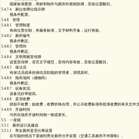
国家标准图形，用材和制作与厕所外观相协调，安装位置醒目。
5.4.7.4 厕位坐蹲位指示牌
视条件配置。
5.4.8 管理
5.4.8.1 管理制度
有岗位责任制，有服务标准，文字材料齐备；运行有效。
5.4.8.2 厕所编号
视条件酌定。
5.4.8.3 管理间
视条件酌定。
5.4.8.4 文明用厕宣传牌
设置宣传牌，语言文字规范，宣传内容有效，安装位置醒目。
5.4.8.5 保洁员
有保洁员或承担保结员职能的管理者，清理及时。
5.4.8.6 拖布池间（储物间）
视条件酌定。
5.4.8.7 设备状况
设备完好率较高。
5.4.8.8 是否收费
鼓励不收费；如收费，收费价格合理，并公示收费标准和批准收费的有关文件
5.4.8.9 开放时间
与所在场所开放时间相一致或更长。
5.5 一星级
5.5.1 厕所设计及建设
5.5.1.1 男女厕所是否分离设置
在可能的情况下需做到男女厕所分开设置（交通工具厕所不作限制）。