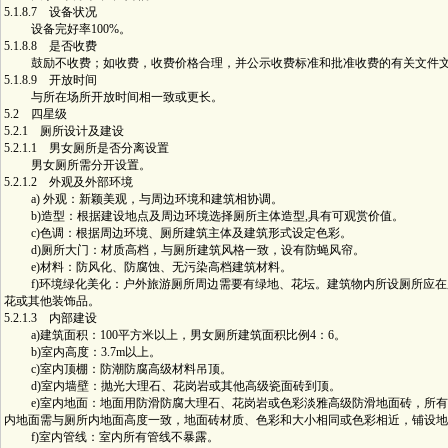
5.1.8.7 设备状况
设备完好率100%。
5.1.8.8 是否收费
鼓励不收费；如收费，收费价格合理，并公示收费标准和批准收费的有关文件
5.1.8.9 开放时间
与所在场所开放时间相一致或更长。
5.2 四星级
5.2.1 厕所设计及建设
5.2.1.1 男女厕所是否分离设置
男女厕所需分开设置。
5.2.1.2 外观及外部环境
a) 外观：新颖美观，与周边环境和建筑相协调。
b)造型：根据建设地点及周边环境选择厕所主体造型,具有可观赏价值。
c)色调：根据周边环境、厕所建筑主体及建筑形式设定色彩。
d)厕所大门：材质高档，与厕所建筑风格一致，设有防蝇风帘。
e)材料：防风化、防腐蚀、无污染高档建筑材料。
f)环境绿化美化：户外旅游厕所周边需要有绿地、花坛。建筑物内所设厕所应在
花或其他装饰品。
5.2.1.3 内部建设
a)建筑面积：100平方米以上，男女厕所建筑面积比例4：6。
b)室内高度：3.7m以上。
c)室内顶棚：防潮防腐高级材料吊顶。
d)室内墙壁：抛光大理石、花岗岩或其他高级瓷面砖到顶。
e)室内地面：地面用防滑防腐大理石、花岗岩或色彩淡雅高级防滑地面砖，所有
内地面需与厕所内地面高度一致，地面砖材质、色彩和大小相同或色彩相近，铺设地
f)室内管线：室内所有管线不暴露。