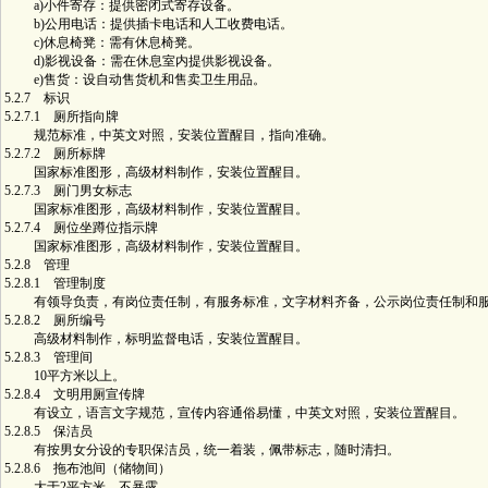
a)小件寄存：提供密闭式寄存设备。
b)公用电话：提供插卡电话和人工收费电话。
c)休息椅凳：需有休息椅凳。
d)影视设备：需在休息室内提供影视设备。
e)售货：设自动售货机和售卖卫生用品。
5.2.7 标识
5.2.7.1 厕所指向牌
规范标准，中英文对照，安装位置醒目，指向准确。
5.2.7.2 厕所标牌
国家标准图形，高级材料制作，安装位置醒目。
5.2.7.3 厕门男女标志
国家标准图形，高级材料制作，安装位置醒目。
5.2.7.4 厕位坐蹲位指示牌
国家标准图形，高级材料制作，安装位置醒目。
5.2.8 管理
5.2.8.1 管理制度
有领导负责，有岗位责任制，有服务标准，文字材料齐备，公示岗位责任制和服
5.2.8.2 厕所编号
高级材料制作，标明监督电话，安装位置醒目。
5.2.8.3 管理间
10平方米以上。
5.2.8.4 文明用厕宣传牌
有设立，语言文字规范，宣传内容通俗易懂，中英文对照，安装位置醒目。
5.2.8.5 保洁员
有按男女分设的专职保洁员，统一着装，佩带标志，随时清扫。
5.2.8.6 拖布池间（储物间）
大于2平方米，不暴露。