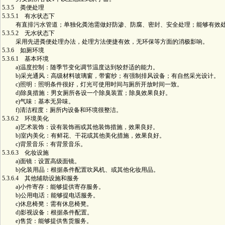
5.3.5 粪便处理
5.3.5.1 有水状态下
有直排污水管道；单独化粪池需做好防渗、防腐、密封、安全处理；能够有效
5.3.5.2 无水状态下
采用先进粪便处理办法，处理方法便捷有效，无环保等方面的消极影响。
5.3.6 如厕环境
5.3.6.1 基本环境
a)温度控制：随季节变化调节温度达到较舒适的能力。
b)采光通风：高级材料玻璃窗，带窗纱；有强制排风设备；有自然采光设计。
c)照明：照明条件很好，灯光可使用时间与厕所开放时间一致。
d)除臭措施：男女厕所各设一个除臭装置；除臭效果良好。
e)气味：基本无异味。
f)清洁程度：厕所内设备和环境很整洁。
5.3.6.2 环境美化
a)艺术装饰：设有装饰画或其他装饰措施，效果良好。
b)室内美化：有鲜花、干花或其他美化措施，效果良好。
c)背景音乐：有背景音乐。
5.3.6.3 化妆设施
a)面镜：设置高级面镜。
b)化装用品：根据条件配置吹风机、或其他化妆用品。
5.3.6.4 其他辅助设施和服务
a)小件寄存：能够提供寄存服务。
b)公用电话：能够提电话服务。
c)休息椅凳：需有休息椅凳。
d)影视设备：根据条件配置。
e)售货：能够提供售货服务。