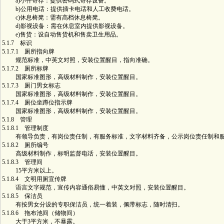
a)小件寄存：提供密码式寄存设备。
b)公用电话：提供插卡电话和人工收费电话。
c)休息椅凳：需有高档休息椅凳。
d)影视设备：需在休息室内提供影视设备。
e)售货：设自动售货机和售卖卫生用品。
5.1.7 标识
5.1.7.1 厕所指向牌
规范标准，中英文对照，安装位置醒目，指向准确。
5.1.7.2 厕所标牌
国家标准图形，高级材料制作，安装位置醒目。
5.1.7.3 厕门男女标志
国家标准图形，高级材料制作，安装位置醒目。
5.1.7.4 厕位坐蹲位指示牌
国家标准图形，高级材料制作，安装位置醒目。
5.1.8 管理
5.1.8.1 管理制度
有领导负责，有岗位责任制，有服务标准，文字材料齐备，公示岗位责任制和服
5.1.8.2 厕所编号
高级材料制作，标明监督电话，安装位置醒目。
5.1.8.3 管理间
15平方米以上。
5.1.8.4 文明用厕宣传牌
语言文字规范，宣传内容通俗易懂，中英文对照，安装位置醒目。
5.1.8.5 保洁员
有按男女分设的专职保洁员，统一着装，佩带标志，随时清扫。
5.1.8.6 拖布池间（储物间）
大于3平方米，不暴露。