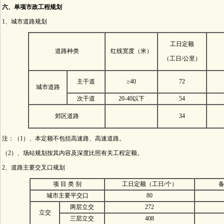
六、单项市政工程规划
1、城市道路规划
工日定额
道路种类
红线宽度（米）
（工日/公里）
主干道
≥40
72
城市道路
次干道
20-40以下
54
郊区道路
34
注：（1）、本定额不包括高速路、高速道路。
（2）、场站规划按其内容及深度比照有关工程定额。
2、道路主要交叉口规划
项 目 类 别
工日定额（工日/个）
备
城市主要平交口
80
两层立交
272
立交
三层立交
408