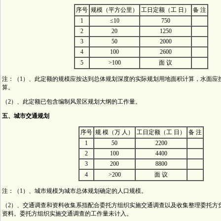
序号
规模（平方公里）
工日定额（工 日）
备 注
1
≤10
750
2
20
1250
3
50
2000
4
100
2600
5
>100
面 议
注：（1）、此定额的规模应按达到总体规划深度的实际规划用地面积计算，水面应
算。
（2）、此定额已包含编制风景区规划大纲的工作量。
五、城市交通规划
序号
规 模（万 人）
工日定额（工 日）
备 注
1
50
2200
2
100
4400
3
200
8800
4
>200
面 议
注：（1）、城市规模为城市总体规划确定的人口规模。
（2）、交通调查和资料收集系指配合委托方组织实施交通调查以及收集整理委托方
资料。委托方组织实施交通调查的工作量未计入。