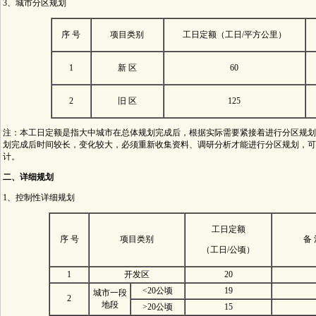
3、城市分区规划
序 号
项目类别
工日定额（工日/平方公里）
1
新 区
60
2
旧 区
125
注：本工日定额是指大中城市在总体规划完成后，根据实际需要紧接着进行分区规划
划完成后时间较长，变化较大，必须重新收集资料、调研分析才能进行分区规划，可
计。
二、详细规划
1、控制性详细规划
工日定额
序 号
项目类别
备 
（工日/公顷）
1
开发区
20
<20公顷
19
城市一段
2
地段
>20公顷
15