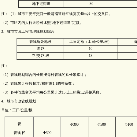
地下过街道
86
注：（1）城市主要平交口一般是指道路红线宽度40m以上的交叉口。
（2）市区内的人行天桥可比照“地下过街道”定额。
3、城市市政工程管理线规划综合
管线所处地段
工日定额（工日/公里/根）
道 路
10
立 交 路 段
18
注：
（1）管线规划综合的长度按每种管线的延长米累计；
（2）管线累计根数超过7根时乘1.1调整系数；
（3）各种管线交叉平均每公里累计达15以上的乘1.2调整系数。
4、城市市政管线规划
单位：工日/公里/根
管
Φ300
Φ500
Φ100
管线 径
Φ300
-
-
-