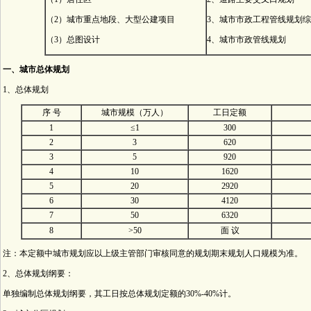
（2）城市重点地段、大型公建项目
3、城市市政工程管线规划
（3）总图设计
4、城市市政管线规划
一、城市总体规划
1、总体规划
序 号
城市规模（万人）
工日定额
1
≤1
300
2
3
620
3
5
920
4
10
1620
5
20
2920
6
30
4120
7
50
6320
8
>50
面 议
注：本定额中城市规划应以上级主管部门审核同意的规划期末规划人口规模为准。
2、总体规划纲要：
单独编制总体规划纲要，其工日按总体规划定额的30%-40%计。