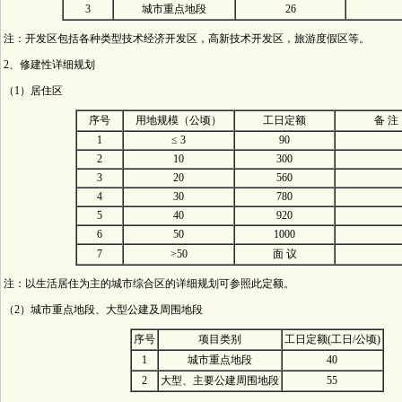
3
城市重点地段
26
注：开发区包括各种类型技术经济开发区，高新技术开发区，旅游度假区等。
2、修建性详细规划
（1）居住区
序号
用地规模（公顷）
工日定额
备 注
1
≤ 3
90
2
10
300
3
20
560
4
30
780
5
40
920
6
50
1000
7
>50
面 议
注：以生活居住为主的城市综合区的详细规划可参照此定额。
（2）城市重点地段、大型公建及周围地段
序号
项目类别
工日定额(工日/公顷)
1
城市重点地段
40
2
大型、主要公建周围地段
55