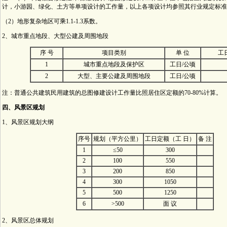
计，小游园、绿化、土方等单项设计的工作量，以上各项设计均参照其行业规定标准
（2）地形复杂地区可乘1.1-1.3系数。
2、城市重点地段、大型公建及周围地段
序 号
项目类别
单 位
工
1
城市重点地段及保护区
工日/公顷
2
大型、主要公建及周围地段
工日/公顷
注：普通公共建筑民用建筑的总图修建设计工作量比照居住区定额的70-80%计算。
四、风景区规划
1、风景区规划大纲
序号
规划（平方公里）
工日定额（工 日）
备 注
1
≤50
300
2
100
550
3
200
850
4
300
1050
5
500
1250
6
>500
面 议
2、风景区总体规划