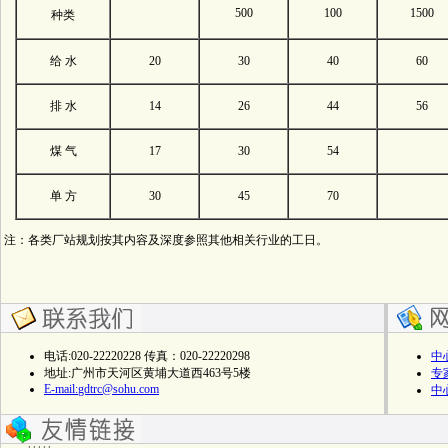
500
100
1500
种类
给 水
20
30
40
60
排 水
14
26
44
56
煤 气
17
30
54
单 方
30
45
70
注：各类厂站规划按其内容及深度参照其他相关行业的工日。
电话:020-22220228 传真：020-22220298
中
地址:广州市天河区黄埔大道西463号5楼
专
E-mail:
gdtrc@sohu.com
中