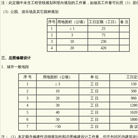
注：此定额中未含工程管线规划和竖向规划的工作量，如做其工作量可比照（1）居住
（3）公园、游乐场及其它园林规划
序号
用地面积（公顷）
工日定额（工日）
备 注
1
≤ 1
25
2
3
75
3
10
230
4
20
420
三、总图修建设计
1、城市一般地段
序 号
用地面积（公顷）
单 位
工日定
1
≤ 3
工 日
150
2
10
工 日
500
3
20
工 日
960
4
30
工 日
1280
5
40
工 日
1620
6
50
工 日
1800
7
>50
工 日
面 议
注：（1）本定额含修建性详细规划的和总图修建设计工作量，但不包括区内建筑设