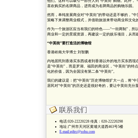
他们。这样可以吸引一部分人到“中英街”购物。此外，
喜欢购买的名牌商品，进而成为名牌商品的购物乐园。
然而，单纯发展商业对“中英街”的带动还是不够的，“
策略下来调整商业模式，并借助旅游来带动商业和文化
作为一个旅游区应当有我们的特色——“一街两制”，所
商业和一定的景观资源，再建设一定的娱乐项目，从而
“中英街”要打造活的博物馆
香港岭南大学博士 刘智鹏
内地居民到香港买东西或者到香港以外的地方买东西现
是“中英街”，而是罗湖、福田的商业区，“中英街”的
化的价值，因为全国没有第二条“中英街”。
我们的建议是：把“中英街”历史博物馆扩大一点，将“
居民对“中英街”的历史还是很好奇的，要让中英街充分显
电话:020-22220228 传真：020-22220298
地址:广州市天河区黄埔大道西463号5楼
E-mail:
gdtrc@sohu.com