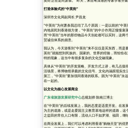
英街'正在走向萧条。”昨天，来自粤深港的专家学者齐聚
打造体验式的“中英街”
深圳市文化局副局长 尹昌龙
“中英街”为何萧条我总结了几个原因：一是以前的“中
内地居民到香港很方便，“中英街”的中介作用正慢慢衰
而“中英街”当年的那些物品今天别处都可以买到，这两
贸诚信体系的崩溃。
我认为，今天游客到“中英街”来不仅仅是买东西，而是要
英街”就能想到民族的、国家的、世界的经验，而恰恰
特的现象，这当中有很多复杂的文化交融现象。
具体从“中英街”的开发策略、开发方式上讲，有几点值
活场景，将博物馆承载的文化信号、文化内涵跟现实生活
第三，“中英街”要加强同香港的联系。因为“中英街”
在一起的。
以文化为核心发展商业
广东省旅游发展研究中心
总规划师 陈南江博士
在“中英街”的后续发展上，我的态度是适度开发。在发
为主的道路，或是走爱国主义教育基地这样的道路，这
之盐田的常住人口有限，流动人口不如罗湖、福田，继
在商业发展上，我们可以考虑利用香港“购物天堂”的优