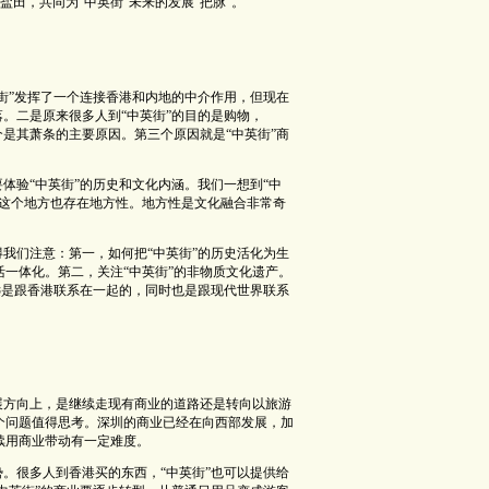
盐田，共同为“中英街”未来的发展“把脉”。
英街”发挥了一个连接香港和内地的中介作用，但现在
落。二是原来很多人到“中英街”的目的是购物，
个是其萧条的主要原因。第三个原因就是“中英街”商
体验“中英街”的历史和文化内涵。我们一想到“中
在这个地方也存在地方性。地方性是文化融合非常奇
得我们注意：第一，如何把“中英街”的历史活化为生
一体化。第二，关注“中英街”的非物质文化遗产。
永远是跟香港联系在一起的，同时也是跟现代世界联系
展方向上，是继续走现有商业的道路还是转向以旅游
个问题值得思考。深圳的商业已经在向西部发展，加
续用商业带动有一定难度。
势。很多人到香港买的东西，“中英街”也可以提供给