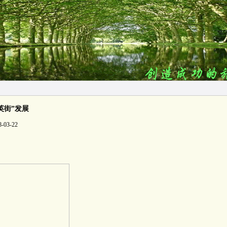
英街”发展
-03-22