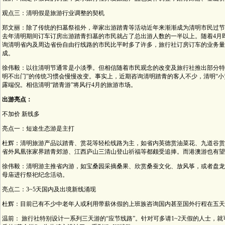
观点三：清明假是旅游行业调整的契机
郑文丽：除了传统的扫墓祭祖外，举家出游踏青等活动近年来渐渐成为清明市民过节
去年清明期间订车订房出游踏青扫墓的市民就占了总出游人数的一半以上。随着4月
询清明省内及周边省份自由行线路的市民比平时多了许多，旅行社订房订车的业务量
成。
徐伟毅：以往清明节通常是小淡季。但相信随着市民观念的改变及旅行社推出部分特
明不出门”的传统习惯会慢慢改变。事实上，近期咨询清明踏青的客人不少，清明“小
露端倪。相信清明“踏青游”将风行4月的旅游市场。
出游亮点：
不加价 新线多
亮点一：短途生态游是主打
杜辉：清明旅游产品以踏青、赏花等轻松线路为主，如省内英德赏油菜花、九道谷赏
省外凤凰张家界踏青郊游、江西庐山三清山登山祈福等都颇受追捧。而港澳游也有望
徐伟毅：清明游主推省内游，如宝桑园采摘桑果、欣赏桑蚕文化、放风筝，或者盘龙
母庙进行祭祀纪念活动。
亮点二：3~5天国内及出境新线涌现
杜辉：目前已有不少中老年人或利用带薪休假的上班族咨询国内甚至国外行程在五天
温前： 旅行社特别设计一系列三天游的“应节线路”。针对可多请1~2天假的人士，