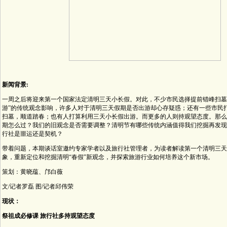
新闻背景:
一周之后将迎来第一个国家法定清明三天小长假。对此，不少市民选择提前错峰扫墓
游”的传统观念影响，许多人对于清明三天假期是否出游却心存疑惑；还有一些市民
扫墓，顺道踏春；也有人打算利用三天小长假出游。而更多的人则持观望态度。那么
期怎么过？我们的旧观念是否需要调整？清明节有哪些传统内涵值得我们挖掘再发现
行社是噩运还是契机？
带着问题，本期谈话室邀约专家学者以及旅行社管理者，为读者解读第一个清明三天
象，重新定位和挖掘清明“春假”新观念，并探索旅游行业如何培养这个新市场。
策划：黄晓蕴、邝白薇
文/记者罗磊 图/记者邱伟荣
现状：
祭祖成必修课 旅行社多持观望态度