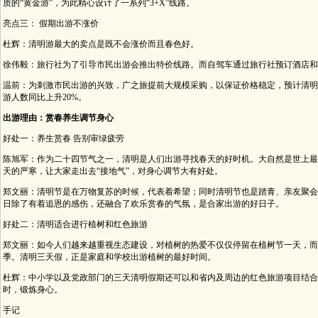
质的“黄金游”，为此精心设计了一系列“3+X”线路。
亮点三： 假期出游不涨价
杜辉：清明游最大的卖点是既不会涨价而且春色好。
徐伟毅：旅行社为了引导市民出游会推出特价线路。而自驾车通过旅行社预订酒店和
温前：为刺激市民出游的兴致，广之旅提前大规模采购，以保证价格稳定，预计清明
游人数同比上升20%。
出游理由：赏春养生调节身心
好处一：养生赏春 告别审绿疲劳
陈旭军：作为二十四节气之一，清明是人们出游寻找春天的好时机。大自然是世上最
天的严寒，让大家走出去“接地气”，对身心调节大有好处。
郑文丽：清明节是在万物复苏的时候，代表着希望；同时清明节也是踏青、亲友聚会
日除了有着追恩的感伤，还融合了欢乐赏春的气氛，是合家出游的好日子。
好处二：清明适合进行植树和红色旅游
郑文丽：如今人们越来越重视生态建设，对植树的热爱不仅仅停留在植树节一天，而
季。清明三天假，正是家庭和学校出游植树的最好时间。
杜辉：中小学以及党政部门的三天清明假期还可以和省内及周边的红色旅游项目结合
时，锻炼身心。
手记