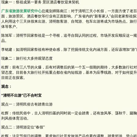
现象一：祭祖成第一要务 景区酒店餐饮迎来契机
广东省旅游发展研究中心
总规划师陈南江：对于清明三天小长假，一方面方便了老百
面，旅游景区、酒店餐饮等行业有正面影响。广东省内的“新客家人”会回老家祭祖
人利用这个三天休假来出游。清明散客游、自驾游、包车出游将成为市场热点。旅行
体等客户。
陈旭军：清明节回家祭祖是一个寻根，追寻自我认同的过程。市场开发应顺应这一规
品。
李铭建：如清明回家祭祖有种使命感，除了挖掘传统文化内涵方面，还应该增加“游”
现象二：旅行社大多持观望态度
杜辉：前有三八节的火爆，后有对调整后的第一个五一假期的期待，大多数旅行社对
望态度。目前各大旅行社开拓重点都在省内短线游，基本为应季线路。对于如何提升
目前正在探索。
观念：
“清明不出游”已不合时宜
观点一：清明民俗古有踏青出游
杜辉：传统民俗中，古人清明扫墓的同时就一定会踏青，还有放风筝、荡秋千、蹴鞠
列风俗体育活动。
观点二：清明游定位“春假”
杜辉：法定节假日的调整，要求旅行社开发旅游产品也要作调整，踏青郊游、登山祈