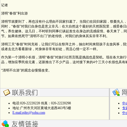
记者
清明“春假”利出游
清明节就要到了，再也没有什么理由不回家扫墓了。当我们在回归家园，祭奠先人，
同时，“春假”对我们自身也是意义非凡：在大自然这个最好的天然医院里，感受春
气，养生健体。这几日，不时听到同事们谈起发生在身边的流感疫情。春天来了，同
节。如果依然死守“清明不出门”的老传统，对我们的身体其实非常不利。
清明三天“春假”时间充裕，让我们可以在祭拜之外，抽出时间来陪孩子去放风筝，
或者去北方看看新绿，对身体非常有好处，而且心情一定不一样。
作为第一个清明小长假，清明“春假”对旅行社而言既是挑战也是契机。现在各大旅
品，增加应季民俗元素，还新推出了不少产品，这对接下来的4个三天小长假也具有
“清明不出游”的观念会慢慢改变。
电话:020-22220228 传真：020-22220298
中
地址:广州市天河区黄埔大道西463号5楼
专
E-mail:
gdtrc@sohu.com
中