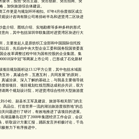
”的要求，按照“突出主题、突出创新、突出招商、突
战略，加快旅游综合体建设。
作更是与规划环环相扣。07年4月份度假区成立
景观设计咨询有限公司将排岭半岛和进贤湾二区块进
盘介绍、图纸介绍、实地勘察等多种多样的形式
资意向，其中包括深圳华联集团对进贤湾区块进行大
，主要发起人是原纺织工业部和中国国际信托投
部以后，先后由中央大型企业工委和国务院国资委直
直属国企改革调整过程中转为国有控股的企业集团。集
“000018深中冠”等两家上市公司，已形成了石化新材
目规划面积达13.12平方公里，其中包括水域面
优势互补，真诚合作，互惠互利，共同发展”的原则，
、真诚洽谈、深入了解的基础上，与我县主要领导就
游度假项目、项目规划红线范围达成初步共识，双方
聘请两个规划设计院，对进贤湾综合性特大型旅游度
刘小松、副县长王军及建设、旅游等相关部门的主
、高品位、打造世界一流的湖泊旅游度假胜地”的总
相关问题进行了研讨，有效地推进了该项目的进展。
岛湖温馨岛召开了2008年集团经济工作会议，会议
场，听取设计方案汇报，踊跃发言并积极讨论，千岛
积极努力下有序推进中。