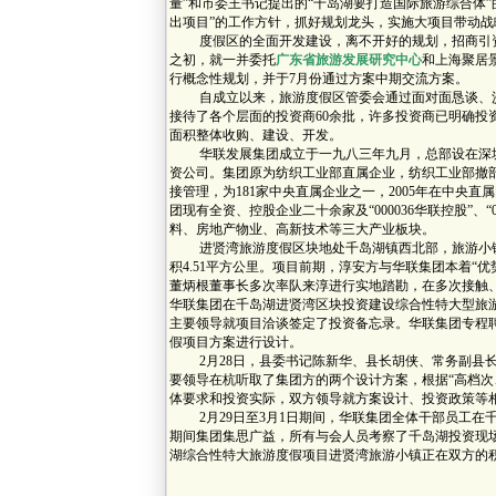
量”和市委王书记提出的“千岛湖要打造国际旅游综合体
出项目”的工作方针，抓好规划龙头，实施大项目带动
度假区的全面开发建设，离不开好的规划，招商引资工
之初，就一并委托
广东省旅游发展研究中心
和上海聚居
行概念性规划，并于7月份通过方案中期交流方案。
自成立以来，旅游度假区管委会通过面对面恳谈、沙
接待了各个层面的投资商60余批，许多投资商已明确投
面积整体收购、建设、开发。
华联发展集团成立于一九八三年九月，总部设在深圳
资公司。集团原为纺织工业部直属企业，纺织工业部撤
接管理，为181家中央直属企业之一，2005年在中央
团现有全资、控股企业二十余家及“000036华联控股”、
料、房地产物业、高新技术等三大产业板块。
进贤湾旅游度假区块地处千岛湖镇西北部，旅游小镇项
积4.51平方公里。项目前期，淳安方与华联集团本着“
董炳根董事长多次率队来淳进行实地踏勘，在多次接触
华联集团在千岛湖进贤湾区块投资建设综合性特大型旅
主要领导就项目洽谈签定了投资备忘录。华联集团专程
假项目方案进行设计。
2月28日，县委书记陈新华、县长胡侠、常务副县长
要领导在杭听取了集团方的两个设计方案，根据“高档次
体要求和投资实际，双方领导就方案设计、投资政策等
2月29日至3月1日期间，华联集团全体干部员工在千
期间集团集思广益，所有与会人员考察了千岛湖投资现
湖综合性特大旅游度假项目进贤湾旅游小镇正在双方的